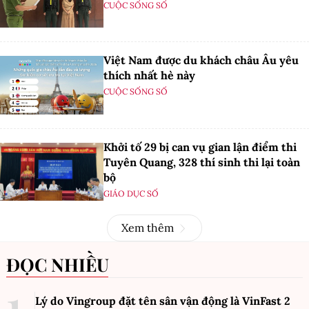
CUỘC SỐNG SỐ
Việt Nam được du khách châu Âu yêu
thích nhất hè này
CUỘC SỐNG SỐ
Khởi tố 29 bị can vụ gian lận điểm thi
Tuyên Quang, 328 thí sinh thi lại toàn
bộ
GIÁO DỤC SỐ
Xem thêm
ĐỌC NHIỀU
Lý do Vingroup đặt tên sân vận động là VinFast
2