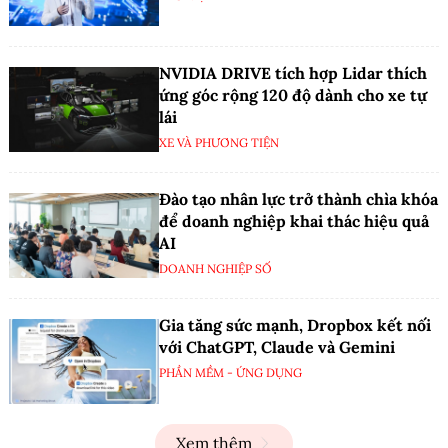
NVIDIA DRIVE tích hợp Lidar thích
ứng góc rộng 120 độ dành cho xe tự
lái
XE VÀ PHƯƠNG TIỆN
Đào tạo nhân lực trở thành chìa khóa
để doanh nghiệp khai thác hiệu quả
AI
DOANH NGHIỆP SỐ
Gia tăng sức mạnh, Dropbox kết nối
với ChatGPT, Claude và Gemini
PHẦN MỀM - ỨNG DỤNG
Xem thêm