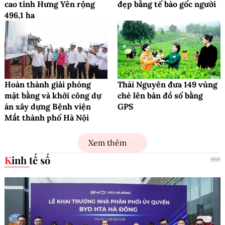
cao tỉnh Hưng Yên rộng
đẹp bằng tế bào gốc người
496,1 ha
Hoàn thành giải phóng
Thái Nguyên đưa 149 vùng
mặt bằng và khởi công dự
chè lên bản đồ số bằng
án xây dựng Bệnh viện
GPS
Mắt thành phố Hà Nội
Xem thêm
Kinh tế số