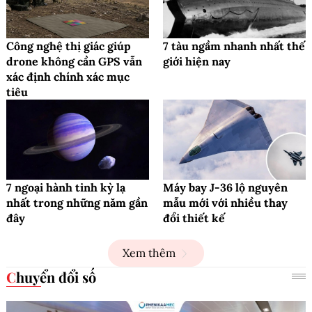
Công nghệ thị giác giúp
7 tàu ngầm nhanh nhất thế
drone không cần GPS vẫn
giới hiện nay
xác định chính xác mục
tiêu
7 ngoại hành tinh kỳ lạ
Máy bay J-36 lộ nguyên
nhất trong những năm gần
mẫu mới với nhiều thay
đây
đổi thiết kế
Xem thêm
Chuyển đổi số