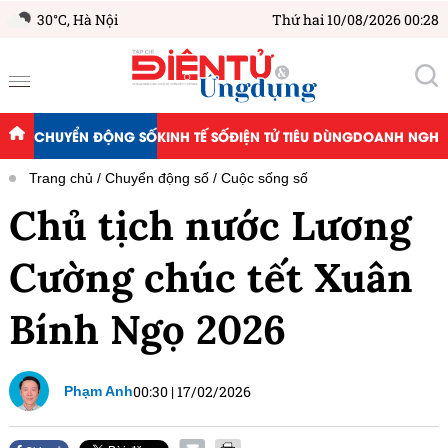
30°C,
Hà Nội
Thứ hai 10/08/2026 00:28
CHUYỂN ĐỘNG SỐ
KINH TẾ SỐ
ĐIỆN TỬ TIÊU DÙNG
DOANH NGHIỆ
Trang chủ
Chuyển động số
Cuộc sống số
Chủ tịch nước Lương
Cường chúc tết Xuân
Bính Ngọ 2026
00:30
|
17/02/2026
Phạm Anh