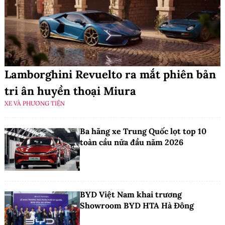
Lamborghini Revuelto ra mắt phiên bản
tri ân huyền thoại Miura
XE VÀ PHƯƠNG TIỆN
Ba hãng xe Trung Quốc lọt top 10
toàn cầu nửa đầu năm 2026
BYD Việt Nam khai trương
Showroom BYD HTA Hà Đông