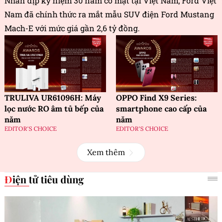
Nhân dịp kỷ niệm 30 năm có mặt tại Việt Nam, Ford Việt
Nam đã chính thức ra mắt mẫu SUV điện Ford Mustang
Mach-E với mức giá gần 2,6 tỷ đồng.
TRULIVA UR61096H: Máy
OPPO Find X9 Series:
lọc nước RO âm tủ bếp của
smartphone cao cấp của
năm
năm
EDITOR'S CHOICE
EDITOR'S CHOICE
Xem thêm
Điện tử tiêu dùng