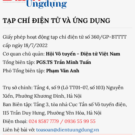
TẠP CHÍ ĐIỆN TỬ VÀ ỨNG DỤNG
Giấy phép hoạt động tạp chí điện tử số 360/GP-BTTTT
cấp ngày 18/7/2022
Cơ quan chủ quản:
Hội Vô tuyến - Điện tử Việt Nam
Tổng biên tập:
PGS.TS Trần Minh Tuấn
Phó Tổng biên tập:
Phạm Văn Anh
Trụ sở chính: Tầng 4, số 9 (Lô TT01-07, số 103) Nguyễn
Xiển, Phường Khương Đình, Hà Nội
Ban Biên tập: Tầng 3, tòa nhà Cục Tần số Vô tuyến điện,
115 Trần Duy Hưng, Phường Yên Hòa, Hà Nội
Điện thoại:
024 8587 7779
/
0936 55 99 55
Liên hệ bài vở:
toasoan@dientuungdung.vn