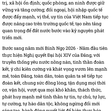
trị, xã hội ổn định; quốc phòng, an ninh được giữ
vững và tăng cường; đối ngoại, hội nhập quốc tế
được đẩy mạnh, vị thế, uy tín của Việt Nam tiếp tục
được nâng cao trên trường quốc tế; tạo nền tảng
quan trọng để đất nước bước vào kỷ nguyên phát
triển mới.
Bước sang năm mới Bính Ngọ 2026 - Năm đầu tiên
thực hiện Nghị quyết Đại hội XIV của Đảng, với
truyền thống yêu nước nồng nàn, tinh thần đoàn
kết, ý chí kiên cường và khát vọng vươn lên mạnh
mẽ, toàn Đảng, toàn dân, toàn quân ta sẽ tiếp tục
đoàn kết, chung sức đồng lòng, tận dụng mọi thời
cơ, vận hội, vượt qua mọi khó khăn, thách thức,
phát huy mạnh mẽ tinh thần tự tin, tự chủ, tự lực,
tự cường, tự hào dân tộc, không ngừng đổi mới
sáng tạo, hành động quyết liệt để hiện thực hóa