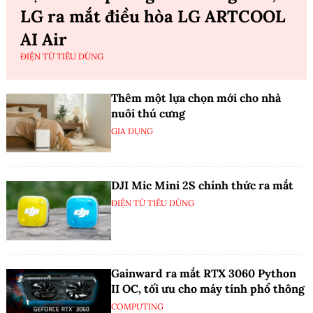
LG ra mắt điều hòa LG ARTCOOL
AI Air
ĐIỆN TỬ TIÊU DÙNG
Thêm một lựa chọn mới cho nhà
nuôi thú cưng
GIA DỤNG
DJI Mic Mini 2S chính thức ra mắt
ĐIỆN TỬ TIÊU DÙNG
Gainward ra mắt RTX 3060 Python
II OC, tối ưu cho máy tính phổ thông
COMPUTING