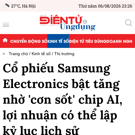
27°C,
Hà Nội
Thứ năm 06/08/2026 23:26
CHUYỂN ĐỘNG SỐ
KINH TẾ SỐ
ĐIỆN TỬ TIÊU DÙNG
DOANH NGHIỆ
Trang chủ
Kinh tế số
Thị trường
Cổ phiếu Samsung
Electronics bật tăng
nhờ 'cơn sốt' chip AI,
lợi nhuận có thể lập
kỷ lục lịch sử