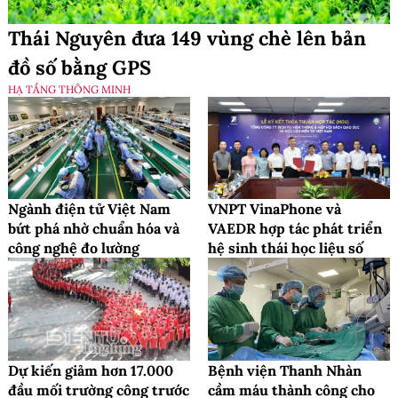
Thái Nguyên đưa 149 vùng chè lên bản
đồ số bằng GPS
HẠ TẦNG THÔNG MINH
Ngành điện tử Việt Nam
VNPT VinaPhone và
bứt phá nhờ chuẩn hóa và
VAEDR hợp tác phát triển
công nghệ đo lường
hệ sinh thái học liệu số
Dự kiến giảm hơn 17.000
Bệnh viện Thanh Nhàn
đầu mối trường công trước
cầm máu thành công cho