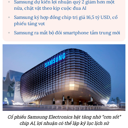
Samsung dự kiến lợi nhuận quý 2 giảm hơn một
nửa, chật vật theo kịp cuộc đua AI
Samsung ký hợp đồng chip trị giá 16,5 tỷ USD, cổ
phiếu tăng vọt
Samsung ra mắt bộ đôi smartphone tầm trung mới
Cổ phiếu Samsung Electronics bật tăng nhờ “cơn sốt”
chip AI, lợi nhuận có thể lập kỷ lục lịch sử