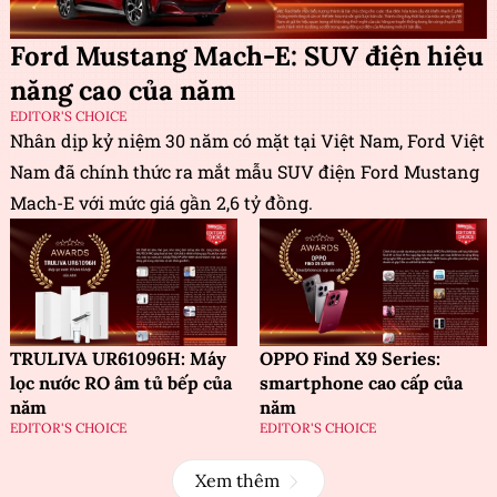
Ford Mustang Mach-E: SUV điện hiệu
năng cao của năm
EDITOR'S CHOICE
Nhân dịp kỷ niệm 30 năm có mặt tại Việt Nam, Ford Việt
Nam đã chính thức ra mắt mẫu SUV điện Ford Mustang
Mach-E với mức giá gần 2,6 tỷ đồng.
TRULIVA UR61096H: Máy
OPPO Find X9 Series:
lọc nước RO âm tủ bếp của
smartphone cao cấp của
năm
năm
EDITOR'S CHOICE
EDITOR'S CHOICE
Xem thêm