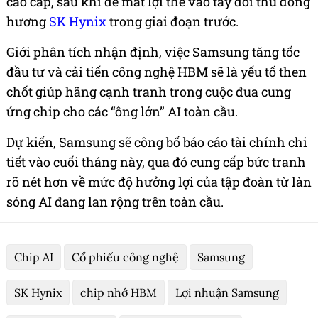
cao cấp, sau khi để mất lợi thế vào tay đối thủ đồng
hương
SK Hynix
trong giai đoạn trước.
Giới phân tích nhận định, việc Samsung tăng tốc
đầu tư và cải tiến công nghệ HBM sẽ là yếu tố then
chốt giúp hãng cạnh tranh trong cuộc đua cung
ứng chip cho các “ông lớn” AI toàn cầu.
Dự kiến, Samsung sẽ công bố báo cáo tài chính chi
tiết vào cuối tháng này, qua đó cung cấp bức tranh
rõ nét hơn về mức độ hưởng lợi của tập đoàn từ làn
sóng AI đang lan rộng trên toàn cầu.
Chip AI
Cổ phiếu công nghệ
Samsung
SK Hynix
chip nhớ HBM
Lợi nhuận Samsung