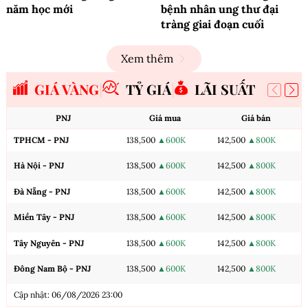
năm học mới
bệnh nhân ung thư đại
tràng giai đoạn cuối
Xem thêm
GIÁ VÀNG
TỶ GIÁ
LÃI SUẤT
PNJ
Giá mua
Giá bán
TPHCM - PNJ
138,500
▲600K
142,500
▲800K
Hà Nội - PNJ
138,500
▲600K
142,500
▲800K
Đà Nẵng - PNJ
138,500
▲600K
142,500
▲800K
Miền Tây - PNJ
138,500
▲600K
142,500
▲800K
Tây Nguyên - PNJ
138,500
▲600K
142,500
▲800K
Đông Nam Bộ - PNJ
138,500
▲600K
142,500
▲800K
Cập nhật: 06/08/2026 23:00