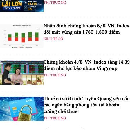
THỊ TRƯỜNG
Nhận định chứng khoán 5/8: VN-Index
đối mặt vùng cản 1.780-1.800 điểm
KINH TẾ SỐ
Chứng khoán 4/8: VN-Index tăng 14,39
điểm nhờ lực kéo nhóm Vingroup
THỊ TRƯỜNG
Thuế cơ sở 6 tỉnh Tuyên Quang yêu cầu
các ngân hàng phong tỏa tài khoản,
cưỡng chế thuế
THỊ TRƯỜNG