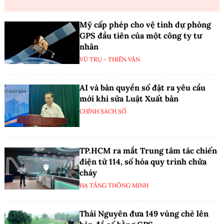
Mỹ cấp phép cho vệ tinh dự phòng
GPS đầu tiên của một công ty tư
nhân
VŨ TRỤ - THIÊN VĂN
AI và bản quyền số đặt ra yêu cầu
mới khi sửa Luật Xuất bản
CHÍNH SÁCH SỐ
TP.HCM ra mắt Trung tâm tác chiến
điện tử 114, số hóa quy trình chữa
cháy
HẠ TẦNG THÔNG MINH
Thái Nguyên đưa 149 vùng chè lên