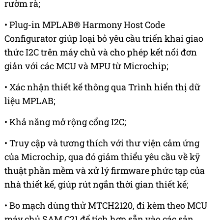
rườm rà;
• Plug-in MPLAB® Harmony Host Code
Configurator giúp loại bỏ yêu cầu triển khai giao
thức I2C trên máy chủ và cho phép kết nối đơn
giản với các MCU và MPU từ Microchip;
• Xác nhận thiết kế thông qua Trình hiển thị dữ
liệu MPLAB;
• Khả năng mở rộng cổng I2C;
• Truy cập và tương thích với thư viện cảm ứng
của Microchip, qua đó giảm thiểu yêu cầu về kỹ
thuật phần mềm và xử lý firmware phức tạp của
nhà thiết kế, giúp rút ngắn thời gian thiết kế;
• Bo mạch dùng thử MTCH2120, đi kèm theo MCU
máy chủ SAM C21 để tích hợp sẵn vào các sản