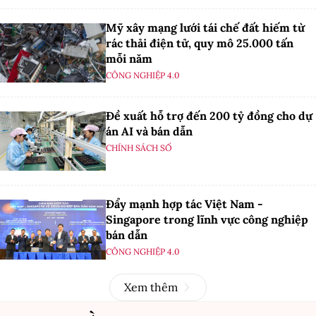
Mỹ xây mạng lưới tái chế đất hiếm từ
rác thải điện tử, quy mô 25.000 tấn
mỗi năm
CÔNG NGHIỆP 4.0
Đề xuất hỗ trợ đến 200 tỷ đồng cho dự
án AI và bán dẫn
CHÍNH SÁCH SỐ
Đẩy mạnh hợp tác Việt Nam -
Singapore trong lĩnh vực công nghiệp
bán dẫn
CÔNG NGHIỆP 4.0
Xem thêm