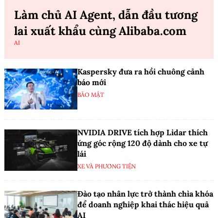
Làm chủ AI Agent, dẫn đầu tương
lai xuất khẩu cùng Alibaba.com
AI
Kaspersky đưa ra hồi chuông cảnh
báo mới
BẢO MẬT
NVIDIA DRIVE tích hợp Lidar thích
ứng góc rộng 120 độ dành cho xe tự
lái
XE VÀ PHƯƠNG TIỆN
Đào tạo nhân lực trở thành chìa khóa
để doanh nghiệp khai thác hiệu quả
AI