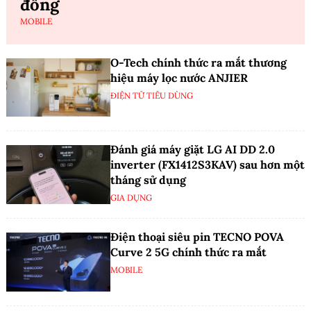
đồng
MOBILE
O-Tech chính thức ra mắt thương
hiệu máy lọc nước ANJIER
ĐIỆN TỬ TIÊU DÙNG
Đánh giá máy giặt LG AI DD 2.0
inverter (FX1412S3KAV) sau hơn một
tháng sử dụng
GIA DỤNG
Điện thoại siêu pin TECNO POVA
Curve 2 5G chính thức ra mắt
MOBILE