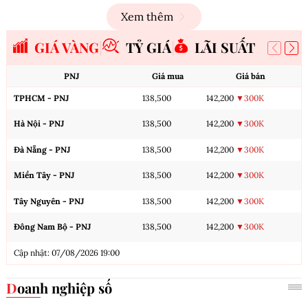
Xem thêm
GIÁ VÀNG
TỶ GIÁ
LÃI SUẤT
PNJ
Giá mua
Giá bán
TPHCM - PNJ
138,500
142,200
▼300K
Hà Nội - PNJ
138,500
142,200
▼300K
Đà Nẵng - PNJ
138,500
142,200
▼300K
Miền Tây - PNJ
138,500
142,200
▼300K
Tây Nguyên - PNJ
138,500
142,200
▼300K
Đông Nam Bộ - PNJ
138,500
142,200
▼300K
Cập nhật: 07/08/2026 19:00
Doanh nghiệp số