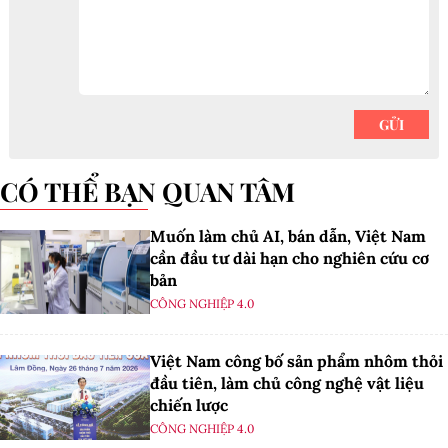
CÓ THỂ BẠN QUAN TÂM
Muốn làm chủ AI, bán dẫn, Việt Nam
cần đầu tư dài hạn cho nghiên cứu cơ
bản
CÔNG NGHIỆP 4.0
Việt Nam công bố sản phẩm nhôm thỏi
đầu tiên, làm chủ công nghệ vật liệu
chiến lược
CÔNG NGHIỆP 4.0