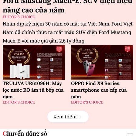
Ford Mustang Mach-E: SUV điện hiệu
năng cao của năm
EDITOR'S CHOICE
Nhân dịp kỷ niệm 30 năm có mặt tại Việt Nam, Ford Việt
Nam đã chính thức ra mắt mẫu SUV điện Ford Mustang
Mach-E với mức giá gần 2,6 tỷ đồng.
TRULIVA UR61096H: Máy
OPPO Find X9 Series:
lọc nước RO âm tủ bếp của
smartphone cao cấp của
năm
năm
EDITOR'S CHOICE
EDITOR'S CHOICE
Xem thêm
Chuyển động số