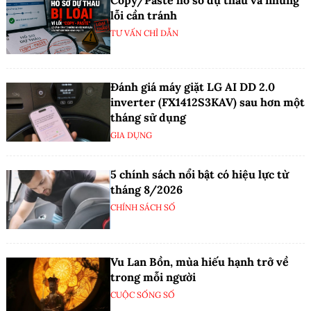
lỗi cần tránh
TƯ VẤN CHỈ DẪN
Đánh giá máy giặt LG AI DD 2.0
inverter (FX1412S3KAV) sau hơn một
tháng sử dụng
GIA DỤNG
5 chính sách nổi bật có hiệu lực từ
tháng 8/2026
CHÍNH SÁCH SỐ
Vu Lan Bồn, mùa hiếu hạnh trở về
trong mỗi người
CUỘC SỐNG SỐ