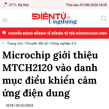
27°C,
Hà Nội
Thứ sáu 07/08/2026 19:25
CHUYỂN ĐỘNG SỐ
KINH TẾ SỐ
ĐIỆN TỬ TIÊU DÙNG
DOANH NGHIỆ
Trang chủ
Chuyển đổi số
Công nghiệp 4.0
Microchip giới thiệu
MTCH2120 vào danh
mục điều khiển cảm
ứng điện dung
15:25
|
19/12/2024