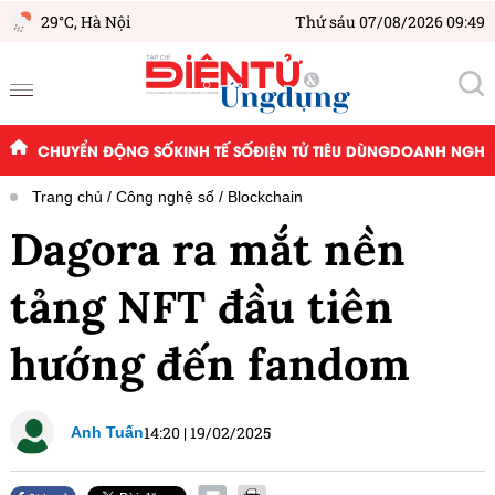
29°C,
Hà Nội
Thứ sáu 07/08/2026 09:49
CHUYỂN ĐỘNG SỐ
KINH TẾ SỐ
ĐIỆN TỬ TIÊU DÙNG
DOANH NGHIỆ
Trang chủ
Công nghệ số
Blockchain
Dagora ra mắt nền
tảng NFT đầu tiên
hướng đến fandom
14:20
|
19/02/2025
Anh Tuấn