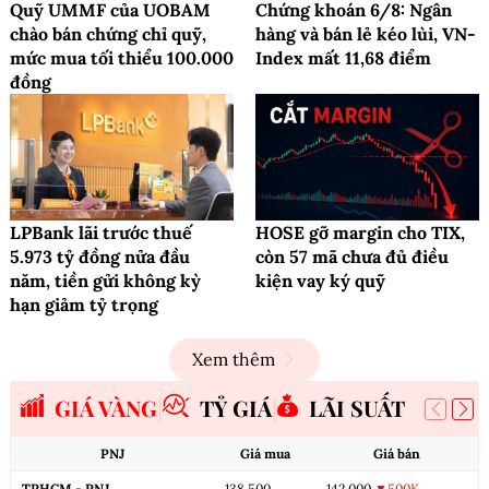
Quỹ UMMF của UOBAM
Chứng khoán 6/8: Ngân
chào bán chứng chỉ quỹ,
hàng và bán lẻ kéo lùi, VN-
mức mua tối thiểu 100.000
Index mất 11,68 điểm
đồng
LPBank lãi trước thuế
HOSE gỡ margin cho TIX,
5.973 tỷ đồng nửa đầu
còn 57 mã chưa đủ điều
năm, tiền gửi không kỳ
kiện vay ký quỹ
hạn giảm tỷ trọng
Xem thêm
GIÁ VÀNG
TỶ GIÁ
LÃI SUẤT
PNJ
Giá mua
Giá bán
TPHCM - PNJ
138,500
142,000
▼500K