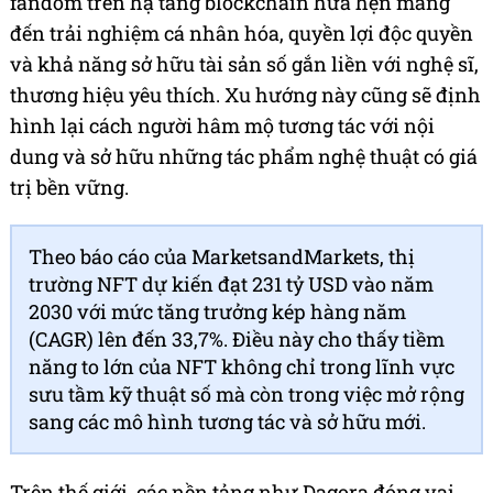
fandom trên hạ tầng blockchain hứa hẹn mang
đến trải nghiệm cá nhân hóa, quyền lợi độc quyền
và khả năng sở hữu tài sản số gắn liền với nghệ sĩ,
thương hiệu yêu thích. Xu hướng này cũng sẽ định
hình lại cách người hâm mộ tương tác với nội
dung và sở hữu những tác phẩm nghệ thuật có giá
trị bền vững.
Theo báo cáo của MarketsandMarkets, thị
trường NFT dự kiến đạt 231 tỷ USD vào năm
2030 với mức tăng trưởng kép hàng năm
(CAGR) lên đến 33,7%. Điều này cho thấy tiềm
năng to lớn của NFT không chỉ trong lĩnh vực
sưu tầm kỹ thuật số mà còn trong việc mở rộng
sang các mô hình tương tác và sở hữu mới.
Trên thế giới, các nền tảng như Dagora đóng vai