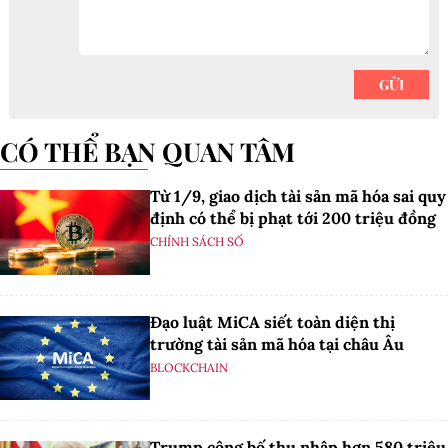
CÓ THỂ BẠN QUAN TÂM
Từ 1/9, giao dịch tài sản mã hóa sai quy
định có thể bị phạt tới 200 triệu đồng
CHÍNH SÁCH SỐ
Đạo luật MiCA siết toàn diện thị
trường tài sản mã hóa tại châu Âu
BLOCKCHAIN
Trump công bố thu nhập hơn 580 triệu