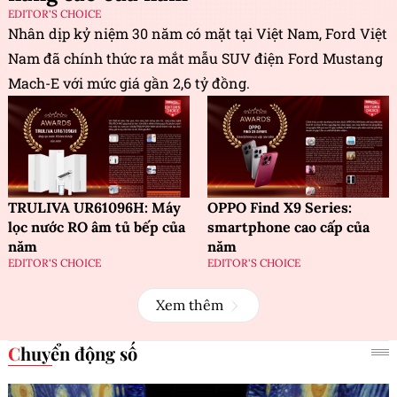
EDITOR'S CHOICE
Nhân dịp kỷ niệm 30 năm có mặt tại Việt Nam, Ford Việt
Nam đã chính thức ra mắt mẫu SUV điện Ford Mustang
Mach-E với mức giá gần 2,6 tỷ đồng.
TRULIVA UR61096H: Máy
OPPO Find X9 Series:
lọc nước RO âm tủ bếp của
smartphone cao cấp của
năm
năm
EDITOR'S CHOICE
EDITOR'S CHOICE
Xem thêm
Chuyển động số