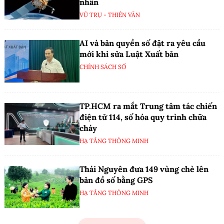
nhân
VŨ TRỤ - THIÊN VĂN
AI và bản quyền số đặt ra yêu cầu
mới khi sửa Luật Xuất bản
CHÍNH SÁCH SỐ
TP.HCM ra mắt Trung tâm tác chiến
điện tử 114, số hóa quy trình chữa
cháy
HẠ TẦNG THÔNG MINH
Thái Nguyên đưa 149 vùng chè lên
bản đồ số bằng GPS
HẠ TẦNG THÔNG MINH