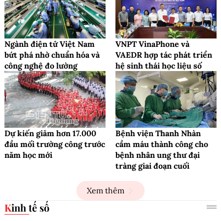
Ngành điện tử Việt Nam
VNPT VinaPhone và
bứt phá nhờ chuẩn hóa và
VAEDR hợp tác phát triển
công nghệ đo lường
hệ sinh thái học liệu số
Dự kiến giảm hơn 17.000
Bệnh viện Thanh Nhàn
đầu mối trường công trước
cầm máu thành công cho
năm học mới
bệnh nhân ung thư đại
tràng giai đoạn cuối
Xem thêm
Kinh tế số