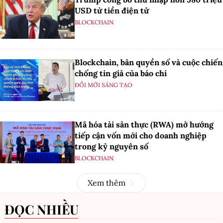
USD từ tiền điện tử
BLOCKCHAIN
Blockchain, bản quyền số và cuộc chiến
chống tin giả của báo chí
ĐỔI MỚI SÁNG TẠO
Mã hóa tài sản thực (RWA) mở hướng
tiếp cận vốn mới cho doanh nghiệp
trong kỷ nguyên số
BLOCKCHAIN
Xem thêm
ĐỌC NHIỀU