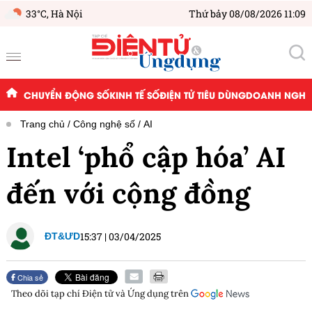
33°C,
Hà Nội
Thứ bảy 08/08/2026 11:09
CHUYỂN ĐỘNG SỐ
KINH TẾ SỐ
ĐIỆN TỬ TIÊU DÙNG
DOANH NGHIỆ
Trang chủ
Công nghệ số
AI
Intel ‘phổ cập hóa’ AI
đến với cộng đồng
15:37
|
03/04/2025
ĐT&ƯD
Chia sẻ
Theo dõi tạp chí
Điện tử và Ứng dụng
trên