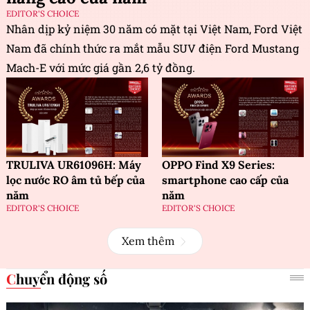
EDITOR'S CHOICE
Nhân dịp kỷ niệm 30 năm có mặt tại Việt Nam, Ford Việt
Nam đã chính thức ra mắt mẫu SUV điện Ford Mustang
Mach-E với mức giá gần 2,6 tỷ đồng.
TRULIVA UR61096H: Máy
OPPO Find X9 Series:
lọc nước RO âm tủ bếp của
smartphone cao cấp của
năm
năm
EDITOR'S CHOICE
EDITOR'S CHOICE
Xem thêm
Chuyển động số