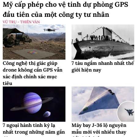
Mỹ cấp phép cho vệ tinh dự phòng GPS
đầu tiên của một công ty tư nhân
VŨ TRỤ - THIÊN VĂN
Công nghệ thị giác giúp
7 tàu ngầm nhanh nhất thế
drone không cần GPS vẫn
giới hiện nay
xác định chính xác mục
tiêu
7 ngoại hành tinh kỳ lạ
Máy bay J-36 lộ nguyên
nhất trong những năm gần
mẫu mới với nhiều thay