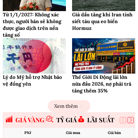
Từ 1/1/2027: Không xác
Giá dầu tăng khi Iran tính
thực, người bán sẽ không
siết tàu qua eo biển
được giao dịch trên nền
Hormuz
tảng số
Lý do Mỹ hỗ trợ Nhật bảo
Thế Giới Di Động lãi lớn
vệ đồng yên
nửa đầu 2026, nợ phải trả
tăng thêm 35%
Xem thêm
GIÁ VÀNG
TỶ GIÁ
LÃI SUẤT
PNJ
Giá mua
Giá bán