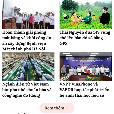
Hoàn thành giải phóng
Thái Nguyên đưa 149 vùng
mặt bằng và khởi công dự
chè lên bản đồ số bằng
án xây dựng Bệnh viện
GPS
Mắt thành phố Hà Nội
Ngành điện tử Việt Nam
VNPT VinaPhone và
bứt phá nhờ chuẩn hóa và
VAEDR hợp tác phát triển
công nghệ đo lường
hệ sinh thái học liệu số
Xem thêm