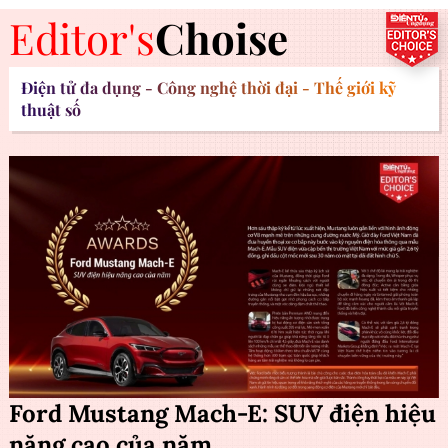
Editor's
Choise
Điện tử đa dụng - Công nghệ thời đại - Thế giới kỹ
thuật số
Ford Mustang Mach-E: SUV điện hiệu
năng cao của năm