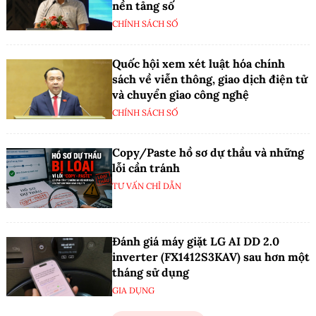
nền tảng số
CHÍNH SÁCH SỐ
Quốc hội xem xét luật hóa chính
sách về viễn thông, giao dịch điện tử
và chuyển giao công nghệ
CHÍNH SÁCH SỐ
Copy/Paste hồ sơ dự thầu và những
lỗi cần tránh
TƯ VẤN CHỈ DẪN
Đánh giá máy giặt LG AI DD 2.0
inverter (FX1412S3KAV) sau hơn một
tháng sử dụng
GIA DỤNG