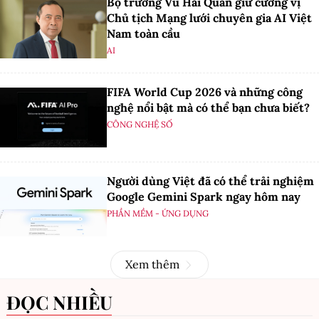
Bộ trưởng Vũ Hải Quân giữ cương vị
Chủ tịch Mạng lưới chuyên gia AI Việt
Nam toàn cầu
AI
FIFA World Cup 2026 và những công
nghệ nổi bật mà có thể bạn chưa biết?
CÔNG NGHỆ SỐ
Người dùng Việt đã có thể trải nghiệm
Google Gemini Spark ngay hôm nay
PHẦN MỀM - ỨNG DỤNG
Xem thêm
ĐỌC NHIỀU