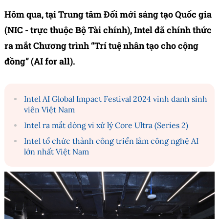
Hôm qua, tại Trung tâm Đổi mới sáng tạo Quốc gia
(NIC - trực thuộc Bộ Tài chính), Intel đã chính thức
ra mắt Chương trình “Trí tuệ nhân tạo cho cộng
đồng” (AI for all).
Intel AI Global Impact Festival 2024 vinh danh sinh
viên Việt Nam
Intel ra mắt dòng vi xử lý Core Ultra (Series 2)
Intel tổ chức thành công triển lãm công nghệ AI
lớn nhất Việt Nam