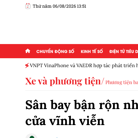
Thứ năm 06/08/2026 13:51
CHUYỂN ĐỘNG SỐ
KINH TẾ SỐ
ĐIỆN TỬ TIÊU
ạo mới
VNPT VinaPhone và VAEDR hợp tác phát triển hệ
Xe và phương tiện
Phương tiện b
Sân bay bận rộn nh
cửa vĩnh viễn