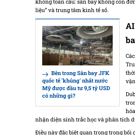
không toàn cầu: sân bay không còn đơn 
liệu” và trung tâm kinh tế số.
AI
b
Các
Tru
thờ
Bên trong Sân bay JFK
quốc tế 'khủng' nhất nước
vận
Mỹ được đầu tư 9,5 tỷ USD
Dub
có những gì?
tro
hóa
nhận diện sinh trắc học và phân tích dữ
Điều này đặc biệt quan trọng trong bố