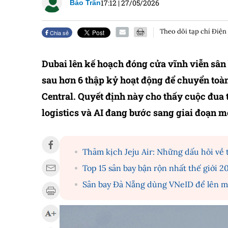
17:12
|
27/05/2026
Bảo Trân
Theo dõi tạp chí Điện
Chia sẻ
Dubai lên kế hoạch đóng cửa vĩnh viễn sân
sau hơn 6 thập kỷ hoạt động để chuyển toà
Central. Quyết định này cho thấy cuộc đua
logistics và AI đang bước sang giai đoạn m
Thảm kịch Jeju Air: Những dấu hỏi về
Top 15 sân bay bận rộn nhất thế giới 2
Sân bay Đà Nẵng dùng VNeID để lên má