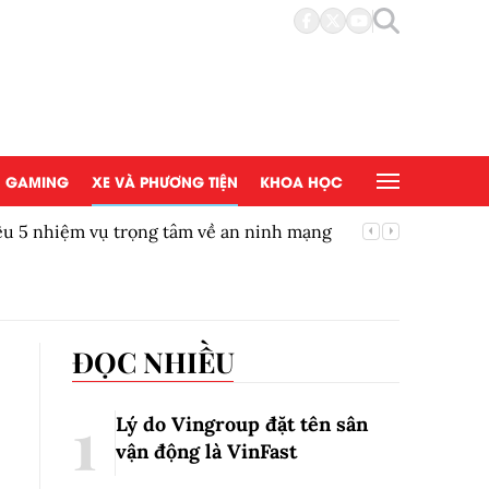
GAMING
XE VÀ PHƯƠNG TIỆN
KHOA HỌC
u 5 nhiệm vụ trọng tâm về an ninh mạng
Công nghệ
Tín An L
ĐỌC NHIỀU
Lý do Vingroup đặt tên sân
vận động là VinFast