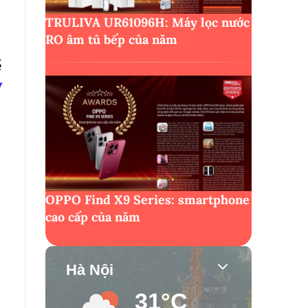
TRULIVA UR61096H: Máy lọc nước
RO âm tủ bếp của năm
ế
y
OPPO Find X9 Series: smartphone
cao cấp của năm
Hà Nội
31°C