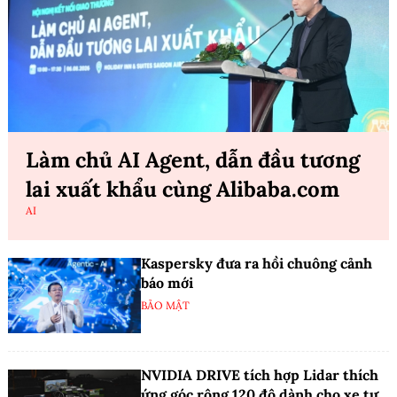
Làm chủ AI Agent, dẫn đầu tương
lai xuất khẩu cùng Alibaba.com
AI
Kaspersky đưa ra hồi chuông cảnh
báo mới
BẢO MẬT
NVIDIA DRIVE tích hợp Lidar thích
ứng góc rộng 120 độ dành cho xe tự