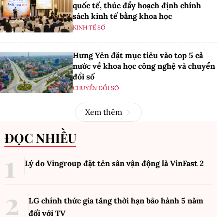
quốc tế, thúc đẩy hoạch định chính
sách kinh tế bằng khoa học
KINH TẾ SỐ
Hưng Yên đặt mục tiêu vào top 5 cả
nước về khoa học công nghệ và chuyển
đổi số
CHUYỂN ĐỔI SỐ
Xem thêm
ĐỌC NHIỀU
Lý do Vingroup đặt tên sân vận động là VinFast
2
LG chính thức gia tăng thời hạn bảo hành 5 năm
đối với TV