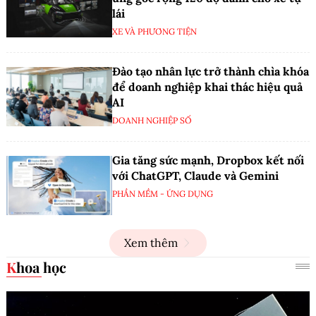
lái
XE VÀ PHƯƠNG TIỆN
Đào tạo nhân lực trở thành chìa khóa
để doanh nghiệp khai thác hiệu quả
AI
DOANH NGHIỆP SỐ
Gia tăng sức mạnh, Dropbox kết nối
với ChatGPT, Claude và Gemini
PHẦN MỀM - ỨNG DỤNG
Xem thêm
Khoa học