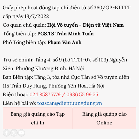
Giấy phép hoạt động tạp chí điện tử số 360/GP-BTTTT
cấp ngày 18/7/2022
Cơ quan chủ quản:
Hội Vô tuyến - Điện tử Việt Nam
Tổng biên tập:
PGS.TS Trần Minh Tuấn
Phó Tổng biên tập:
Phạm Văn Anh
Trụ sở chính: Tầng 4, số 9 (Lô TT01-07, số 103) Nguyễn
Xiển, Phường Khương Đình, Hà Nội
Ban Biên tập: Tầng 3, tòa nhà Cục Tần số Vô tuyến điện,
115 Trần Duy Hưng, Phường Yên Hòa, Hà Nội
Điện thoại:
024 8587 7779
/
0936 55 99 55
Liên hệ bài vở:
toasoan@dientuungdung.vn
Bảng giá quảng cáo Tạp
Bảng giá quảng cáo
chí In
Online