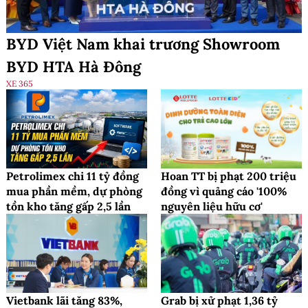
BYD Việt Nam khai trương Showroom
BYD HTA Hà Đông
XE 365
Petrolimex chi 11 tỷ đồng
Hoan TT bị phạt 200 triệu
mua phần mềm, dự phòng
đồng vì quảng cáo '100%
tồn kho tăng gấp 2,5 lần
nguyên liệu hữu cơ'
Vietbank lãi tăng 83%,
Grab bị xử phạt 1,36 tỷ