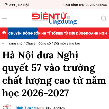
29°C,
Hà Nội
Chủ nhật 09/08/2026 00:44
CHUYỂN ĐỘNG SỐ
KINH TẾ SỐ
ĐIỆN TỬ TIÊU DÙNG
DOANH NGHIỆ
Trang chủ
Chuyển động số
Đổi mới sáng tạo
Hà Nội đưa Nghị
quyết 57 vào trường
chất lượng cao từ năm
học 2026-2027
09:35
|
06/04/2026
Đình Tưởng