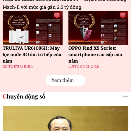
Mach-E với mức giá gần 2,6 tỷ đồng.
TRULIVA UR61096H: Máy
OPPO Find X9 Series:
lọc nước RO âm tủ bếp của
smartphone cao cấp của
năm
năm
EDITOR'S CHOICE
EDITOR'S CHOICE
Xem thêm
Chuyển động số