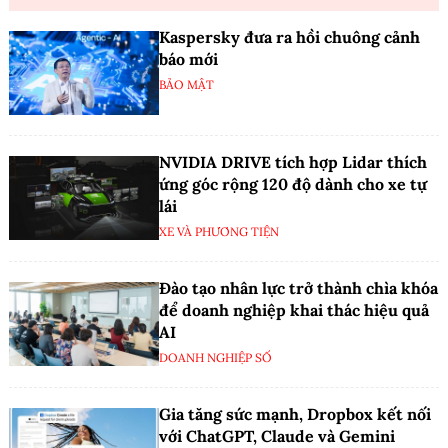
Kaspersky đưa ra hồi chuông cảnh
báo mới
BẢO MẬT
NVIDIA DRIVE tích hợp Lidar thích
ứng góc rộng 120 độ dành cho xe tự
lái
XE VÀ PHƯƠNG TIỆN
Đào tạo nhân lực trở thành chìa khóa
để doanh nghiệp khai thác hiệu quả
AI
DOANH NGHIỆP SỐ
Gia tăng sức mạnh, Dropbox kết nối
với ChatGPT, Claude và Gemini