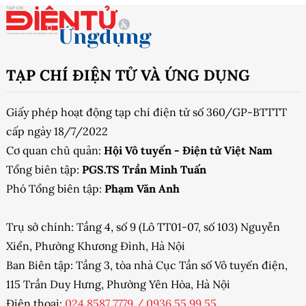
TẠP CHÍ ĐIỆN TỬ VÀ ỨNG DỤNG
Giấy phép hoạt động tạp chí điện tử số 360/GP-BTTTT
cấp ngày 18/7/2022
Cơ quan chủ quản:
Hội Vô tuyến - Điện tử Việt Nam
Tổng biên tập:
PGS.TS Trần Minh Tuấn
Phó Tổng biên tập:
Phạm Văn Anh
Trụ sở chính: Tầng 4, số 9 (Lô TT01-07, số 103) Nguyễn
Xiển, Phường Khương Đình, Hà Nội
Ban Biên tập: Tầng 3, tòa nhà Cục Tần số Vô tuyến điện,
115 Trần Duy Hưng, Phường Yên Hòa, Hà Nội
Điện thoại:
024 8587 7779
/
0936 55 99 55