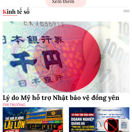
Xem thêm
Kinh tế số
Lý do Mỹ hỗ trợ Nhật bảo vệ đồng yên
THỊ TRƯỜNG