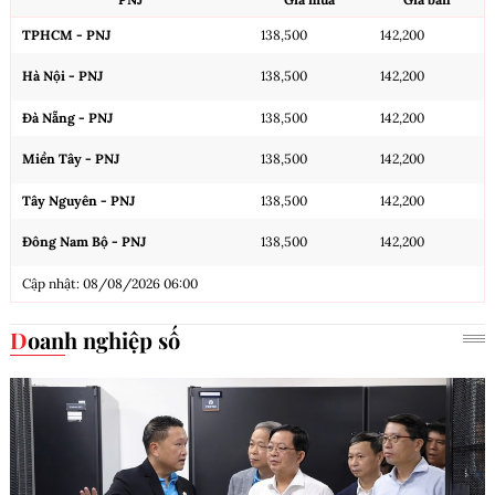
TPHCM - PNJ
138,500
142,200
Hà Nội - PNJ
138,500
142,200
Đà Nẵng - PNJ
138,500
142,200
Miền Tây - PNJ
138,500
142,200
Tây Nguyên - PNJ
138,500
142,200
Đông Nam Bộ - PNJ
138,500
142,200
Cập nhật: 08/08/2026 06:00
Doanh nghiệp số