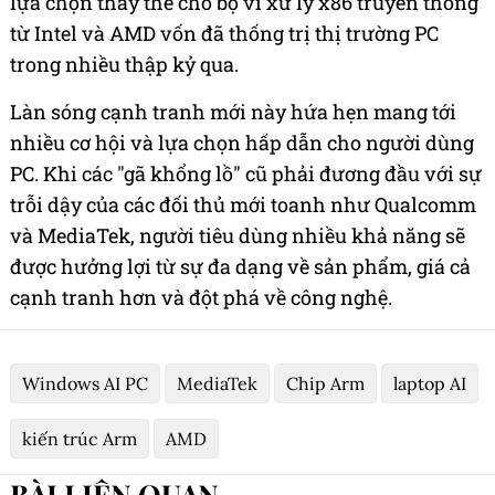
lựa chọn thay thế cho bộ vi xử lý x86 truyền thống
từ Intel và AMD vốn đã thống trị thị trường PC
trong nhiều thập kỷ qua.
Làn sóng cạnh tranh mới này hứa hẹn mang tới
nhiều cơ hội và lựa chọn hấp dẫn cho người dùng
PC. Khi các "gã khổng lồ" cũ phải đương đầu với sự
trỗi dậy của các đối thủ mới toanh như Qualcomm
và MediaTek, người tiêu dùng nhiều khả năng sẽ
được hưởng lợi từ sự đa dạng về sản phẩm, giá cả
cạnh tranh hơn và đột phá về công nghệ.
Windows AI PC
MediaTek
Chip Arm
laptop AI
kiến trúc Arm
AMD
BÀI LIÊN QUAN