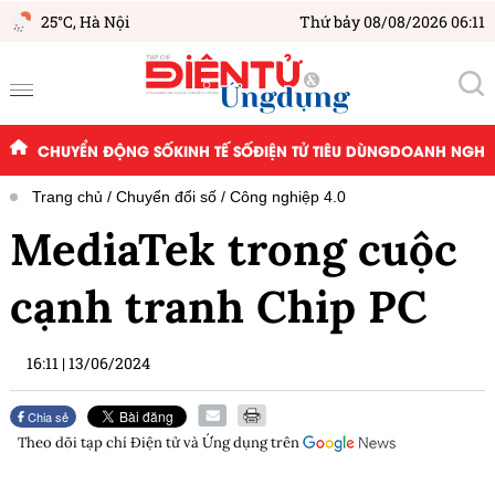
25°C,
Hà Nội
Thứ bảy 08/08/2026 06:11
CHUYỂN ĐỘNG SỐ
KINH TẾ SỐ
ĐIỆN TỬ TIÊU DÙNG
DOANH NGHIỆ
Trang chủ
Chuyển đổi số
Công nghiệp 4.0
MediaTek trong cuộc
cạnh tranh Chip PC
16:11
|
13/06/2024
Chia sẻ
Theo dõi tạp chí
Điện tử và Ứng dụng
trên