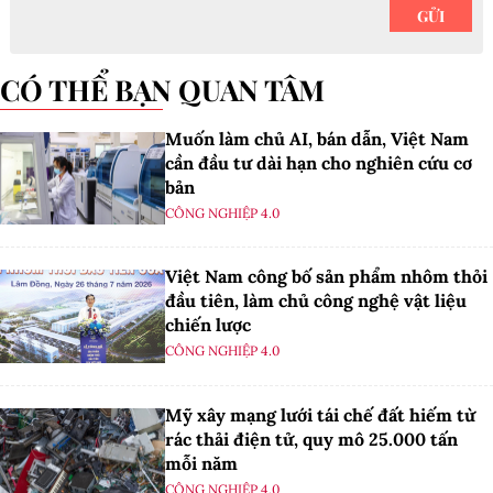
CÓ THỂ BẠN QUAN TÂM
Muốn làm chủ AI, bán dẫn, Việt Nam
cần đầu tư dài hạn cho nghiên cứu cơ
bản
CÔNG NGHIỆP 4.0
Việt Nam công bố sản phẩm nhôm thỏi
đầu tiên, làm chủ công nghệ vật liệu
chiến lược
CÔNG NGHIỆP 4.0
Mỹ xây mạng lưới tái chế đất hiếm từ
rác thải điện tử, quy mô 25.000 tấn
mỗi năm
CÔNG NGHIỆP 4.0