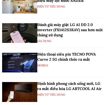
hiệu máy lọc nước ANJIER
ĐIỆN TỬ TIÊU DÙNG
Đánh giá máy giặt LG AI DD 2.0
inverter (FX1412S3KAV) sau hơn một
tháng sử dụng
GIA DỤNG
Điện thoại siêu pin TECNO POVA
Curve 2 5G chính thức ra mắt
MOBILE
Định hình phong cách sống mới, LG
ra mắt điều hòa LG ARTCOOL AI Air
ĐIỆN TỬ TIÊU DÙNG