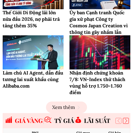
Thế Giới Di Động lãi lớn
Ủy ban Cạnh tranh Quốc
nửa đầu 2026, nợ phải trả
gia xử phạt Công ty
tăng thêm 35%
Cosmos Japan Creation vì
thông tin gây nhầm lẫn
Làm chủ AI Agent, dẫn đầu
Nhận định chứng khoán
tương lai xuất khẩu cùng
7/8: VN-Index thử thách
Alibaba.com
vùng hỗ trợ 1.750-1.760
điểm
Xem thêm
GIÁ VÀNG
TỶ GIÁ
LÃI SUẤT
PNJ
Giá mua
Giá bán