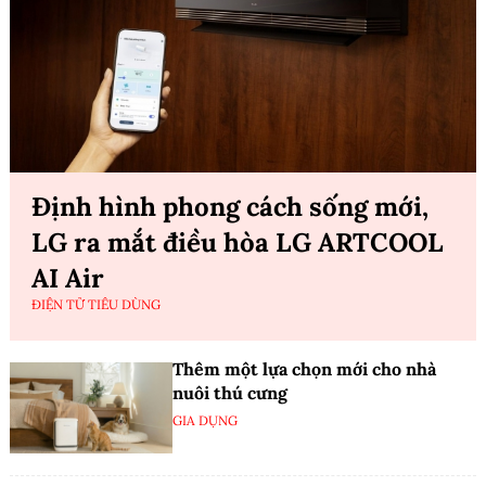
Định hình phong cách sống mới,
LG ra mắt điều hòa LG ARTCOOL
AI Air
ĐIỆN TỬ TIÊU DÙNG
Thêm một lựa chọn mới cho nhà
nuôi thú cưng
GIA DỤNG