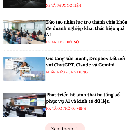
XE VÀ PHƯƠNG TIỆN
Đào tạo nhân lực trở thành chìa khóa
để doanh nghiệp khai thác hiệu quả
AI
DOANH NGHIỆP SỐ
Gia tăng sức mạnh, Dropbox kết nối
với ChatGPT, Claude và Gemini
PHẦN MỀM - ỨNG DỤNG
Phát triển hệ sinh thái hạ tầng số
phục vụ AI và kinh tế dữ liệu
HẠ TẦNG THÔNG MINH
Xem thêm