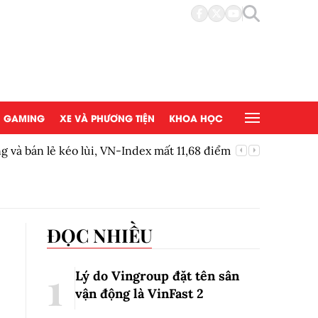
GAMING
XE VÀ PHƯƠNG TIỆN
KHOA HỌC
và bán lẻ kéo lùi, VN-Index mất 11,68 điểm
EA chính 
ĐỌC NHIỀU
Lý do Vingroup đặt tên sân
vận động là VinFast
2