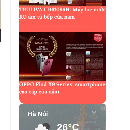
TRULIVA UR61096H: Máy lọc nước
RO âm tủ bếp của năm
OPPO Find X9 Series: smartphone
cao cấp của năm
Hà Nội
26°C