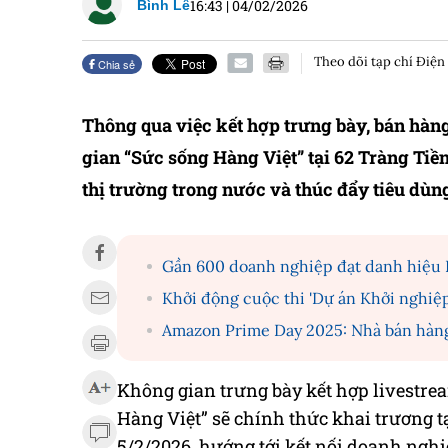
16:43
|
04/02/2026
Bình Lê
Theo dõi tạp chí Điện
Chia sẻ
Thông qua việc kết hợp trưng bày, bán hàng
gian “Sức sống Hàng Việt” tại 62 Tràng Tiề
thị trường trong nước và thúc đẩy tiêu dùn
Gần 600 doanh nghiệp đạt danh hiệu 
Khởi động cuộc thi 'Dự án Khởi nghiệp
Amazon Prime Day 2025: Nhà bán hàng V
Không gian trưng bày kết hợp livestre
Hàng Việt” sẽ chính thức khai trương t
5/2/2026, hướng tới kết nối doanh ngh