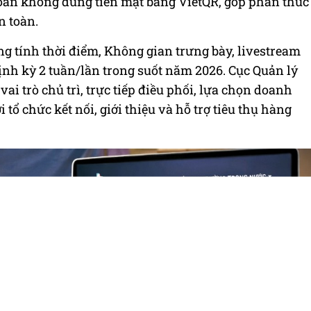
oán không dùng tiền mặt bằng VietQR, góp phần thúc
n toàn.
g tính thời điểm, Không gian trưng bày, livestream
ịnh kỳ 2 tuần/lần trong suốt năm 2026. Cục Quản lý
vai trò chủ trì, trực tiếp điều phối, lựa chọn doanh
tổ chức kết nối, giới thiệu và hỗ trợ tiêu thụ hàng