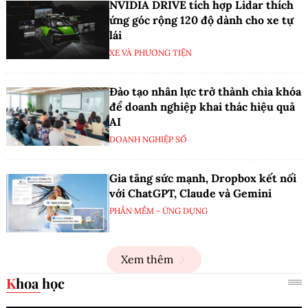
NVIDIA DRIVE tích hợp Lidar thích
ứng góc rộng 120 độ dành cho xe tự
lái
XE VÀ PHƯƠNG TIỆN
Đào tạo nhân lực trở thành chìa khóa
để doanh nghiệp khai thác hiệu quả
AI
DOANH NGHIỆP SỐ
Gia tăng sức mạnh, Dropbox kết nối
với ChatGPT, Claude và Gemini
PHẦN MỀM - ỨNG DỤNG
Xem thêm
Khoa học