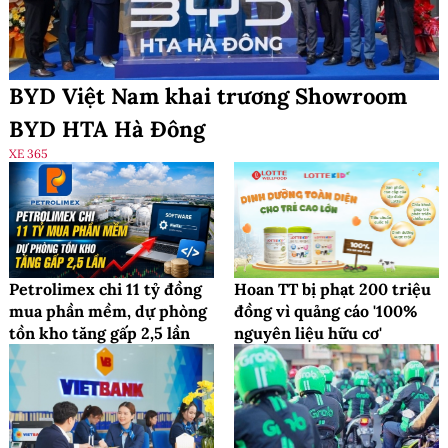
BYD Việt Nam khai trương Showroom
BYD HTA Hà Đông
XE 365
Petrolimex chi 11 tỷ đồng
Hoan TT bị phạt 200 triệu
mua phần mềm, dự phòng
đồng vì quảng cáo '100%
tồn kho tăng gấp 2,5 lần
nguyên liệu hữu cơ'