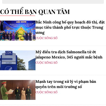
CÓ THỂ BẠN QUAN TÂM
Bắc Ninh công bố quy hoạch đô thị, đặt
mục tiêu thành phố trực thuộc Trung
ương
CUỘC SỐNG SỐ
Mỹ điều tra dịch Salmonella từ ớt
jalapeno Mexico, 345 người mắc bệnh
CUỘC SỐNG SỐ
Mạnh tay trong xử lý vi phạm bản
quyền trên môi trường số
CUỘC SỐNG SỐ