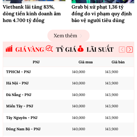
Vietbank lãi tăng 83%,
Grab bị xử phạt 1,36 tỷ
dòng tiền kinh doanh âm
đồng do vi phạm quy định
hơn 4.700 tỷ đồng
bảo vệ người tiêu dùng
Xem thêm
GIÁ VÀNG
TỶ GIÁ
LÃI SUẤT
PNJ
Giá mua
Giá bán
TPHCM - PNJ
140,000
143,900
Hà Nội - PNJ
140,000
143,900
Đà Nẵng - PNJ
140,000
143,900
Miền Tây - PNJ
140,000
143,900
Tây Nguyên - PNJ
140,000
143,900
Đông Nam Bộ - PNJ
140,000
143,900