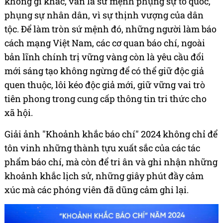
không gì khác, vẫn là sứ mệnh phụng sự tổ quốc,
phụng sự nhân dân, vì sự thịnh vượng của dân
tộc. Để làm tròn sứ mệnh đó, những người làm báo
cách mạng Việt Nam, các cơ quan báo chí, ngoài
bản lĩnh chính trị vững vàng còn là yêu cầu đổi
mới sáng tạo không ngừng để có thể giữ độc giả
quen thuộc, lôi kéo độc giả mới, giữ vững vai trò
tiên phong trong cung cấp thông tin tri thức cho
xã hội.
Giải ảnh "Khoảnh khắc báo chí" 2024 không chỉ để
tôn vinh những thành tựu xuất sắc của các tác
phẩm báo chí, mà còn để tri ân và ghi nhận những
khoảnh khắc lịch sử, những giây phút đầy cảm
xúc mà các phóng viên đã dũng cảm ghi lại.