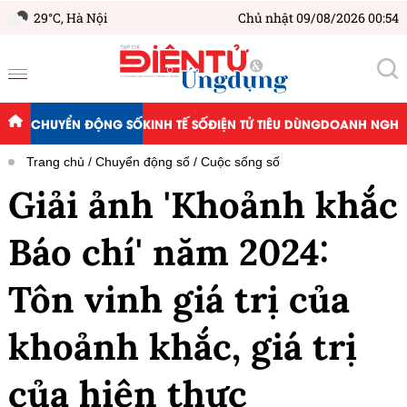
29°C,
Hà Nội
Chủ nhật 09/08/2026 00:54
CHUYỂN ĐỘNG SỐ
KINH TẾ SỐ
ĐIỆN TỬ TIÊU DÙNG
DOANH NGHIỆ
Trang chủ
Chuyển động số
Cuộc sống số
Giải ảnh 'Khoảnh khắc
Báo chí' năm 2024:
Tôn vinh giá trị của
khoảnh khắc, giá trị
của hiện thực