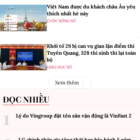
Việt Nam được du khách châu Âu yêu
thích nhất hè này
CUỘC SỐNG SỐ
Khởi tố 29 bị can vụ gian lận điểm thi
Tuyên Quang, 328 thí sinh thi lại toàn
bộ
GIÁO DỤC SỐ
Xem thêm
ĐỌC NHIỀU
Lý do Vingroup đặt tên sân vận động là VinFast
2
LG chính thức gia tăng thời hạn bảo hành 5 năm