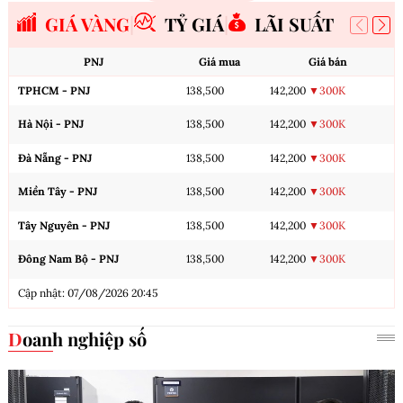
GIÁ VÀNG
TỶ GIÁ
LÃI SUẤT
PNJ
Giá mua
Giá bán
TPHCM - PNJ
138,500
142,200
▼300K
Hà Nội - PNJ
138,500
142,200
▼300K
Đà Nẵng - PNJ
138,500
142,200
▼300K
Miền Tây - PNJ
138,500
142,200
▼300K
Tây Nguyên - PNJ
138,500
142,200
▼300K
Đông Nam Bộ - PNJ
138,500
142,200
▼300K
Cập nhật: 07/08/2026 20:45
Doanh nghiệp số