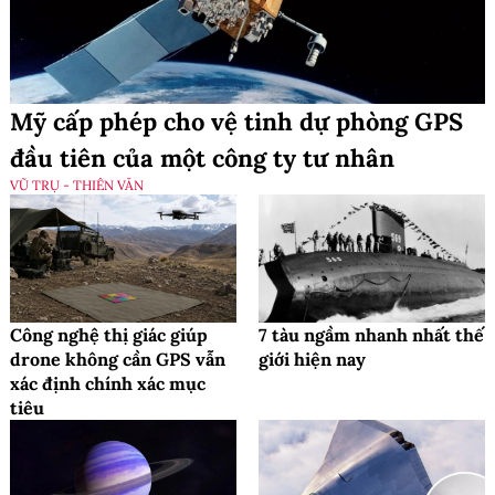
Mỹ cấp phép cho vệ tinh dự phòng GPS
đầu tiên của một công ty tư nhân
VŨ TRỤ - THIÊN VĂN
Công nghệ thị giác giúp
7 tàu ngầm nhanh nhất thế
drone không cần GPS vẫn
giới hiện nay
xác định chính xác mục
tiêu