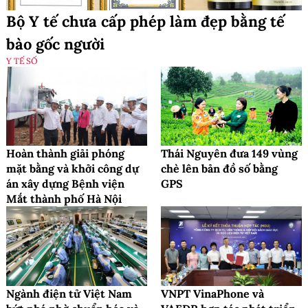
Bộ Y tế chưa cấp phép làm đẹp bằng tế
bào gốc người
Y TẾ SỐ
Hoàn thành giải phóng
Thái Nguyên đưa 149 vùng
mặt bằng và khởi công dự
chè lên bản đồ số bằng
án xây dựng Bệnh viện
GPS
Mắt thành phố Hà Nội
Ngành điện tử Việt Nam
VNPT VinaPhone và