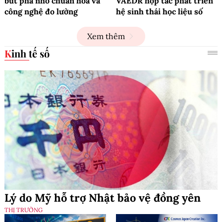
bứt phá nhờ chuẩn hóa và
VAEDR hợp tác phát triển
công nghệ đo lường
hệ sinh thái học liệu số
Xem thêm
Kinh tế số
Lý do Mỹ hỗ trợ Nhật bảo vệ đồng yên
THỊ TRƯỜNG