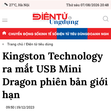
27°C,
Hà Nội
Thứ sáu 07/08/2026 20:48
CHUYỂN ĐỘNG SỐ
KINH TẾ SỐ
ĐIỆN TỬ TIÊU DÙNG
DOANH NGHIỆ
Trang chủ
Điện tử tiêu dùng
Kingston Technology
ra mắt USB Mini
Dragon phiên bản giới
hạn
09:50
|
19/12/2023