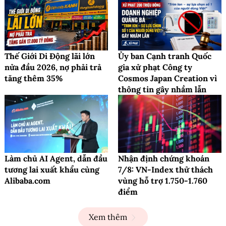
Thế Giới Di Động lãi lớn
Ủy ban Cạnh tranh Quốc
nửa đầu 2026, nợ phải trả
gia xử phạt Công ty
tăng thêm 35%
Cosmos Japan Creation vì
thông tin gây nhầm lẫn
Làm chủ AI Agent, dẫn đầu
Nhận định chứng khoán
tương lai xuất khẩu cùng
7/8: VN-Index thử thách
Alibaba.com
vùng hỗ trợ 1.750-1.760
điểm
Xem thêm