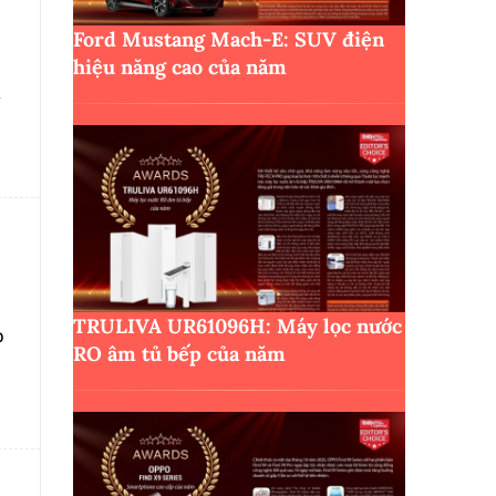
Ford Mustang Mach-E: SUV điện
hiệu năng cao của năm
a
TRULIVA UR61096H: Máy lọc nước
p
RO âm tủ bếp của năm