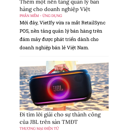
Thêm một nền tảng quản lý bán
hàng cho doanh nghiệp Việt
PHẦN MỀM - ỨNG DỤNG
Mới đây, VietIfy vừa ra mắt RetailSync
POS, nền tảng quản lý bán hàng trên
đám mây được phát triển dành cho
doanh nghiệp bán lẻ Việt Nam.
Đi tìm lời giải cho sự thành công
của JBL trên sàn TMĐT
THƯƠNG MẠI ĐIỆN TỬ