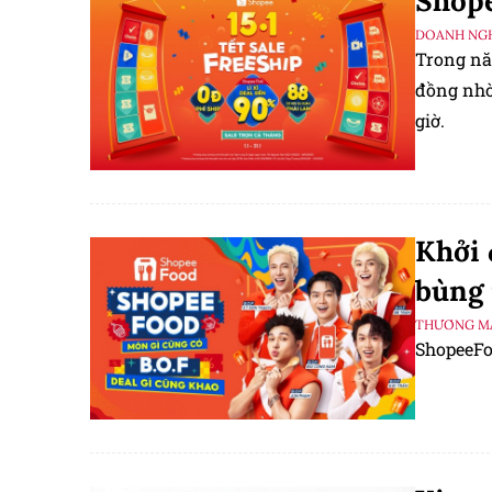
Shope
DOANH NGH
Trong nă
đồng nhờ 
giờ.
Khởi 
bùng 
THƯƠNG MẠ
ShopeeFo