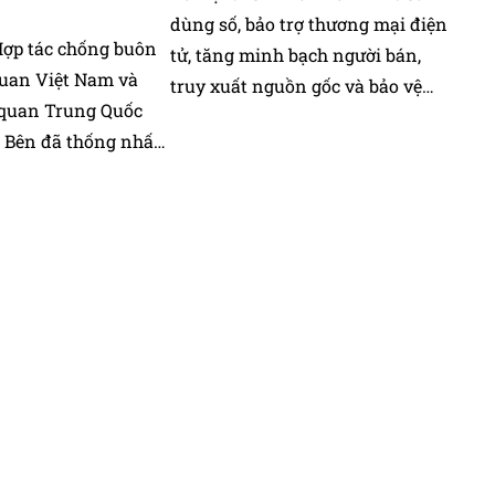
dùng số, bảo trợ thương mại điện
Hợp tác chống buôn
tử, tăng minh bạch người bán,
quan Việt Nam và
truy xuất nguồn gốc và bảo vệ
 quan Trung Quốc
quyền lợi người tiêu dùng.
ai Bên đã thống nhất
 tác trong đấu
chống buôn lậu,
ng mại và các loại
n biên giới.