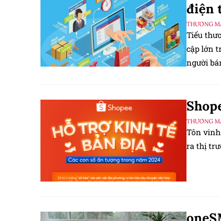
điện 
THƯƠNG MẠ
Tiểu thư
cập lớn t
người bá
Shope
THƯƠNG MẠ
Tôn vinh 
ra thị tr
oneSME