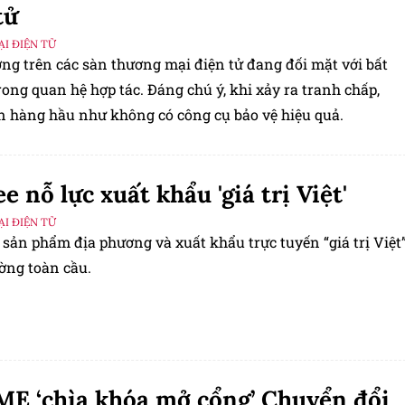
tử
I ĐIỆN TỬ
ơng trên các sàn thương mại điện tử đang đối mặt với bất
rong quan hệ hợp tác. Đáng chú ý, khi xảy ra tranh chấp,
n hàng hầu như không có công cụ bảo vệ hiệu quả.
e nỗ lực xuất khẩu 'giá trị Việt'
I ĐIỆN TỬ
sản phẩm địa phương và xuất khẩu trực tuyến “giá trị Việt
ường toàn cầu.
​​​​​​​ ‘chìa khóa mở cổng’ Chuyển đổi