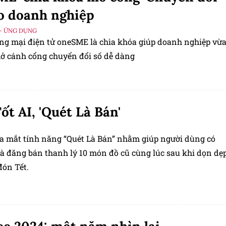
o doanh nghiệp
- ỨNG DỤNG
ng mại điện tử oneSME là chìa khóa giúp doanh nghiệp vừ
ở cánh cổng chuyển đổi số dễ dàng
ốt AI, 'Quét Là Bán'
ra mắt tính năng “Quét Là Bán” nhằm giúp người dùng có
là đăng bán thanh lý 10 món đồ cũ cùng lúc sau khi dọn dẹ
đón Tết.