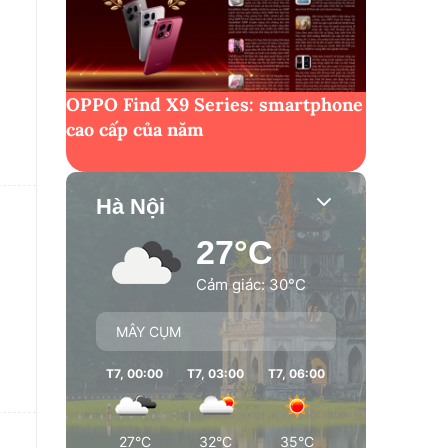
OPPO Find X9 Series: smartphone
cao cấp của năm
Hà Nội
27°C
Cảm giác: 30°C
MÂY CỤM
T7, 00:00
T7, 03:00
T7, 06:00
T7, 09:00
T7
27°C
32°C
35°C
35°C