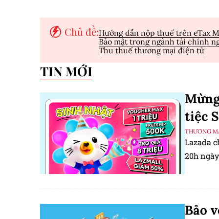
Chủ đề:
Hướng dẫn nộp thuế trên eTax M
Bảo mật trong ngành tài chính n
Thu thuế thương mại điện tử
TIN MỚI
Mừng 
tiệc 
THƯƠNG MẠ
Lazada c
20h ngày
Bảo v