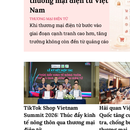
thương mại điện tử Việt
Nam
THƯƠNG MẠI ĐIỆN TỬ
Khi thương mại điện tử bước vào
giai đoạn cạnh tranh cao hơn, tăng
trưởng không còn đến từ quảng cáo
hay khuyến mãi thông thường.
Thay vào đó, năng lực vận hành
liền mạch từ bán hàng, giao nhận
đến chăm sóc khách hàng đang trở
thành yếu tố quyết định hiệu
TikTok Shop Vietnam
Hải quan Vi
Summit 2026: Thúc đẩy kinh
Quốc tăng c
tế nông thôn qua thương mại
tra, chống b
điện tử
thương mại