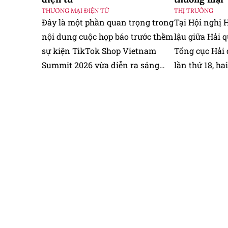
THƯƠNG MẠI ĐIỆN TỬ
THỊ TRƯỜNG
Đây là một phần quan trọng trong
Tại Hội nghị 
nội dung cuộc họp báo trước thềm
lậu giữa Hải 
sự kiện TikTok Shop Vietnam
Tổng cục Hải
Summit 2026 vừa diễn ra sáng
lần thứ 18, h
nay.
đẩy mạnh hợp
tranh phòng, 
gian lận thươ
tội phạm xuyê