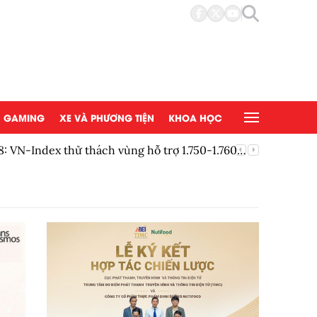
GAMING
XE VÀ PHƯƠNG TIỆN
KHOA HỌC
 VN-Index thử thách vùng hỗ trợ 1.750-1.760
EA chính 