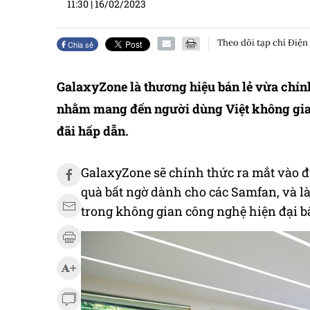
11:30
|
16/02/2023
Theo dõi tạp chí Điện
Chia sẻ
GalaxyZone là thương hiệu bán lẻ vừa chí
nhằm mang đến người dùng Việt không gian
đãi hấp dẫn.
GalaxyZone sẽ chính thức ra mắt vào đ
quà bất ngờ dành cho các Samfan, và l
trong không gian công nghệ hiện đại b