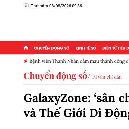
Thứ năm 06/08/2026 09:36
CHUYỂN ĐỘNG SỐ
KINH TẾ SỐ
ĐIỆN TỬ TIÊU
800 điểm
Bệnh viện Thanh Nhàn cầm máu thành công ch
tràng giai đoạn cuối
Chuyển động số
Tư vấn chỉ dẫn
GalaxyZone: ‘sân c
và Thế Giới Di Độn