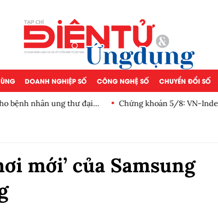
 DÙNG
DOANH NGHIỆP SỐ
CÔNG NGHỆ SỐ
CHUYỂN ĐỔI SỐ
o bệnh nhân ung thư đại
Chứng khoán 5/8: VN-Index 
ròng 3 phiên
hơi mới’ của Samsung
g