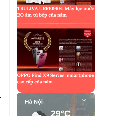
TRULIVA UR61096H: Máy lọc nước
RO âm tủ bếp của năm
i
OPPO Find X9 Series: smartphone
cao cấp của năm
,
Hà Nội
29°C