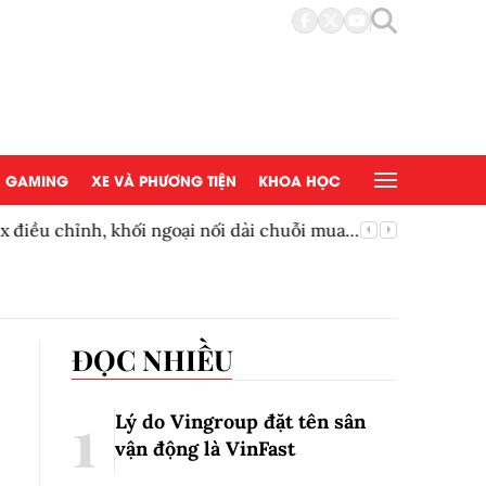
GAMING
XE VÀ PHƯƠNG TIỆN
KHOA HỌC
điều chỉnh, khối ngoại nối dài chuỗi mua
Mạnh tay
ĐỌC NHIỀU
Lý do Vingroup đặt tên sân
vận động là VinFast