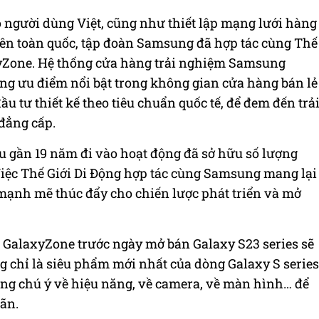
người dùng Việt, cũng như thiết lập mạng lưới hàng
ên toàn quốc, tập đoàn Samsung đã hợp tác cùng
Thế
yZone. Hệ
thống cửa hàng trải nghiệm Samsung
ững ưu điểm nổi bật trong không gian cửa hàng bán lẻ
đầu tư thiết kế theo tiêu chuẩn quốc tế, để đem đến trả
đẳng cấp.
au gần 19 năm đi vào hoạt động đã sở hữu số lượng
iệc Thế Giới Di Động hợp tác cùng Samsung mang lại
mạnh mẽ thúc đẩy cho chiến lược phát triển và mở
u
GalaxyZone
trước ngày mở bán Galaxy S23 series sẽ
 chỉ là siêu phẩm mới nhất của dòng Galaxy S series
áng chú ý về hiệu năng, về camera, về màn hình… để
ãn.