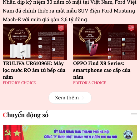
Nhân dịp kỷ niệm 30 năm có mặt tại Việt Nam, Ford Việt
Nam đã chính thức ra mắt mẫu SUV điện Ford Mustang
Mach-E với mức giá gần 2,6 tỷ đồng.
TRULIVA UR61096H: Máy
OPPO Find X9 Series:
lọc nước RO âm tủ bếp của
smartphone cao cấp của
năm
năm
EDITOR'S CHOICE
EDITOR'S CHOICE
Xem thêm
Chuyển động số