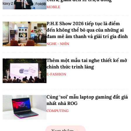
MOBILE
P.H.E Show 2026 tiếp tục là điểm
đến không thể bỏ qua của những ai
đam mê âm thanh và giải trí gia đình
NGHE - NHÌN
Thêm một mẫu tai nghe thiết kế mở
chính thức trình làng
E-FASHION
Cùng ‘soi’ mẫu laptop gaming đắt giá
nhất nhà ROG
COMPUTING