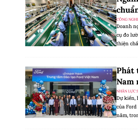
chuẩn
CÔNG NGHIỆ
Doanh ng
cụ đo lườ
thiện ch
ứng toàn
Phát 
Nam r
NHÂN LỰC 
Dự kiến,
của Ford
năm, tro
phần thu 
đảm bảo 