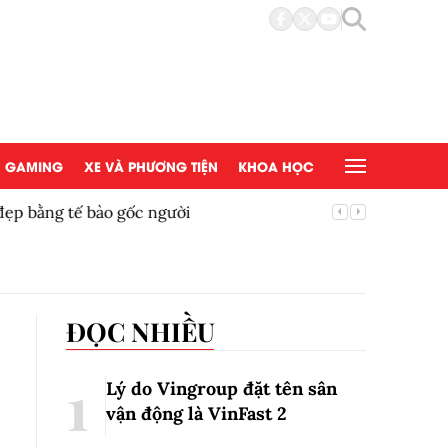
GAMING
XE VÀ PHƯƠNG TIỆN
KHOA HỌC
đẹp bằng tế bào gốc người
Copy/Pas
ĐỌC NHIỀU
Lý do Vingroup đặt tên sân
vận động là VinFast
2