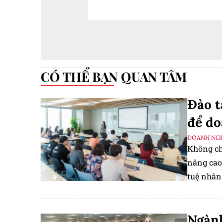
CÓ THỂ BẠN QUAN TÂM
Đào t
để do
DOANH NGH
Không ch
nâng cao 
tuệ nhân 
doanh.
Ngành