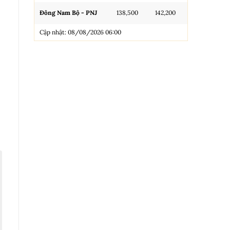
Đông Nam Bộ - PNJ
138,500
142,200
N.Tròn, 3A, 
Cập nhật: 08/08/2026 06:00
NL 99.99
Nhẫn Tròn T
Trang sức 9
Trang sức 9
Cập nhật: 0