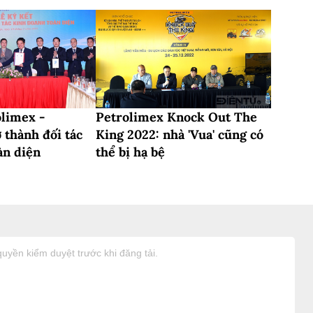
limex -
Petrolimex Knock Out The
 thành đối tác
King 2022: nhà 'Vua' cũng có
àn diện
thể bị hạ bệ