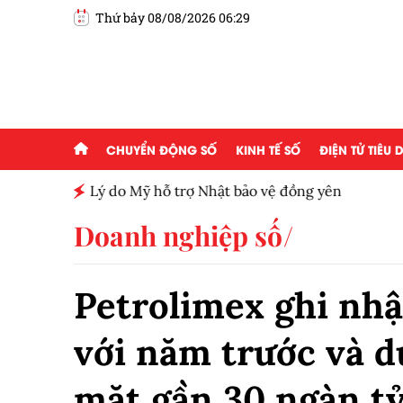
Thứ bảy 08/08/2026 06:29
CHUYỂN ĐỘNG SỐ
KINH TẾ SỐ
ĐIỆN TỬ TIÊU
h toàn
Lý do Mỹ hỗ trợ Nhật bảo vệ đồng yên
Doanh nghiệp số
Petrolimex ghi nhậ
với năm trước và d
mặt gần 30 ngàn t