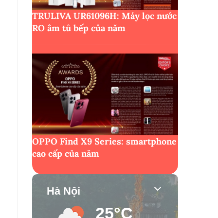
TRULIVA UR61096H: Máy lọc nước
RO âm tủ bếp của năm
OPPO Find X9 Series: smartphone
cao cấp của năm
Hà Nội
25°C