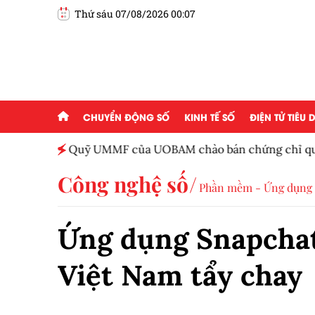
Thứ sáu 07/08/2026 00:07
CHUYỂN ĐỘNG SỐ
KINH TẾ SỐ
ĐIỆN TỬ TIÊU
Việt
Quỹ UMMF của UOBAM chào bán chứng chỉ quỹ
100.000 đồng
Công nghệ số
Phần mềm - Ứng dụng
Ứng dụng Snapchat
Việt Nam tẩy chay