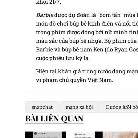
khỏi 21/7.
Barbie
được dự đoán là "bom tấn" mùa 
món đồ chơi búp bê kinh điển và nổi ti
trong phim được đóng bởi nữ minh tinh
màu sắc của búp bê nhựa. Bộ phim của 
Barbie và búp bê nam Ken (do Ryan Gosl
cuộc phiêu lưu kỳ lạ.
Hiện tại khán giả trong nước đang mạn
vi phạm chủ quyền Việt Nam.
snapchat
mạng xã hội
Đường lưỡi bò
BÀI LIÊN QUAN