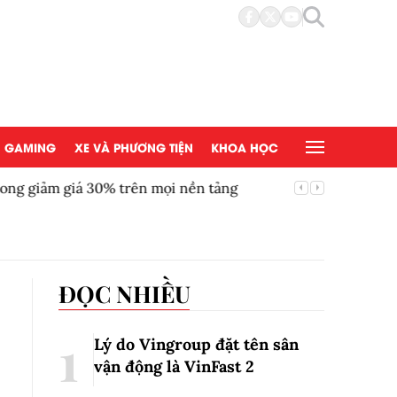
GAMING
XE VÀ PHƯƠNG TIỆN
KHOA HỌC
ong giảm giá 30% trên mọi nền tảng
Chứng kh
ĐỌC NHIỀU
Lý do Vingroup đặt tên sân
vận động là VinFast
2