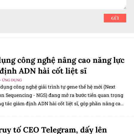
ụng công nghệ nâng cao năng lực
định ADN hài cốt liệt sĩ
- ỨNG DỤNG
dụng công nghệ giải trình tự gene thế hệ mới (Next
on Sequencing - NGS) đang mở ra bước tiến quan trọng
g tác giám định ADN hài cốt liệt sĩ, góp phần nâng cao
 xác định danh tính đối với những mẫu hài cốt đã
 nặng sau nhiều thập kỷ. Cùng với đó, ngành y tế kiến
ruy tố CEO Telegram, dấy lên
bố trí kinh phí, đầu tư hạ tầng công nghệ, trang thiết bị