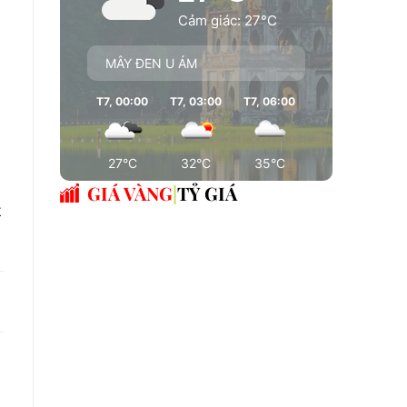
Cảm giác: 27°C
MÂY ĐEN U ÁM
T7, 00:00
T7, 03:00
T7, 06:00
T7, 09:00
T7
27°C
32°C
35°C
36°C
GIÁ VÀNG
TỶ GIÁ
t