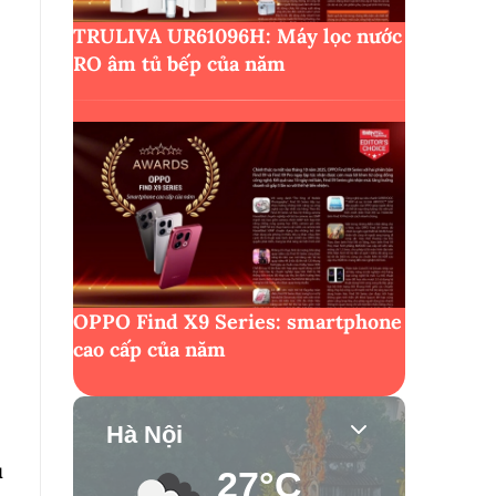
TRULIVA UR61096H: Máy lọc nước
RO âm tủ bếp của năm
OPPO Find X9 Series: smartphone
cao cấp của năm
Hà Nội
u
27°C