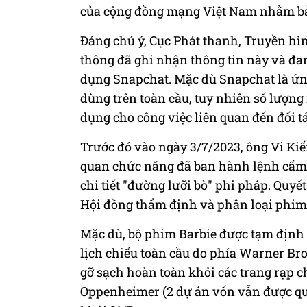
của cộng đồng mạng Việt Nam nhằm bả
Đáng chú ý, Cục Phát thanh, Truyền hìn
thông đã ghi nhận thông tin này và đa
dụng Snapchat. Mặc dù Snapchat là ứng
dùng trên toàn cầu, tuy nhiên số lượng
dụng cho công việc liên quan đến đối t
Trước đó vào ngày 3/7/2023, ông Vi Kiế
quan chức năng đã ban hành lệnh cấm 
chi tiết "đường lưỡi bò" phi pháp. Quy
Hội đồng thẩm định và phân loại phim Q
Mặc dù, bộ phim Barbie được tạm định 
lịch chiếu toàn cầu do phía Warner Bros
gỡ sạch hoàn toàn khỏi các trang rạp c
Oppenheimer (2 dự án vốn vẫn được quả