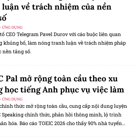
 nhân lực nhằm đáp ứng yêu cầu của Chiến dịch 500
 luận về trách nhiệm của nền
tìm kiếm, quy tập và xác định danh tính hài cốt liệt sĩ.
số
- ỨNG DỤNG
 tố CEO Telegram Pavel Durov với cáo buộc liên quan
g khủng bố, làm nóng tranh luận về trách nhiệm pháp
c nền tảng số.
 Pal mở rộng toàn cầu theo xu
 học tiếng Anh phục vụ việc làm
- ỨNG DỤNG
 chính thức mở rộng toàn cầu, cung cấp nội dung luyện
 Speaking chính thức, phản hồi thông minh, lộ trình
hân hóa. Báo cáo TOEIC 2026 cho thấy 90% nhà tuyển
h giá cao năng lực tiếng Anh và 95% lãnh đạo nhân sự