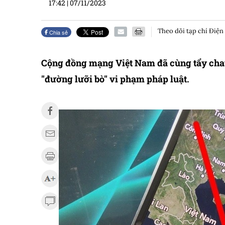
17:42
|
07/11/2023
Theo dõi tạp chí Điện
Chia sẻ
Cộng đồng mạng Việt Nam đã cùng tẩy chay
"đường lưỡi bò" vi phạm pháp luật.