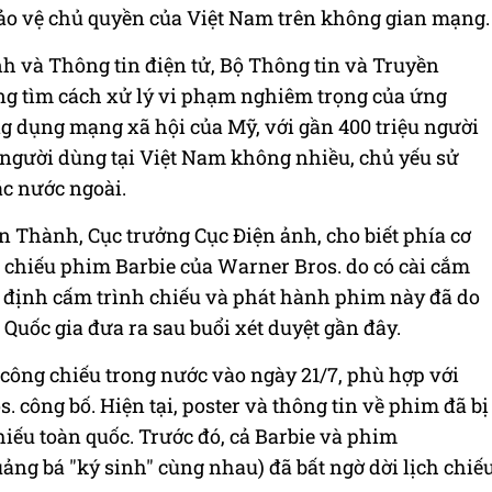
o vệ chủ quyền của Việt Nam trên không gian mạng.
h và Thông tin điện tử, Bộ Thông tin và Truyền
ng tìm cách xử lý vi phạm nghiêm trọng của ứng
 dụng mạng xã hội của Mỹ, với gần 400 triệu người
 người dùng tại Việt Nam không nhiều, chủ yếu sử
ác nước ngoài.
n Thành, Cục trưởng Cục Điện ảnh, cho biết phía cơ
chiếu phim Barbie của Warner Bros. do có cài cắm
ết định cấm trình chiếu và phát hành phim này đã do
uốc gia đưa ra sau buổi xét duyệt gần đây.
công chiếu trong nước vào ngày 21/7, phù hợp với
. công bố. Hiện tại, poster và thông tin về phim đã bị
hiếu toàn quốc. Trước đó, cả Barbie và phim
ng bá "ký sinh" cùng nhau) đã bất ngờ dời lịch chiế