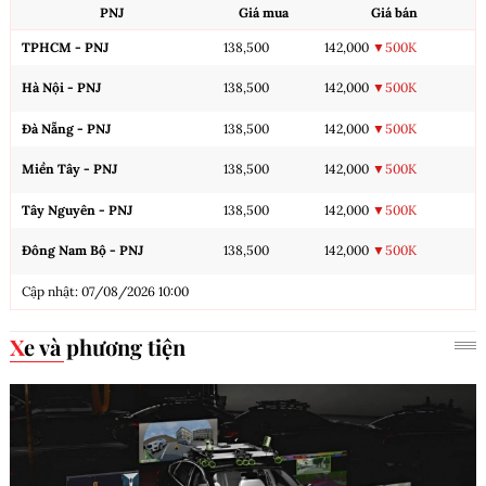
PNJ
Giá mua
Giá bán
TPHCM - PNJ
138,500
142,000
▼500K
Hà Nội - PNJ
138,500
142,000
▼500K
Đà Nẵng - PNJ
138,500
142,000
▼500K
Miền Tây - PNJ
138,500
142,000
▼500K
Tây Nguyên - PNJ
138,500
142,000
▼500K
Đông Nam Bộ - PNJ
138,500
142,000
▼500K
Cập nhật: 07/08/2026 10:00
Xe và phương tiện