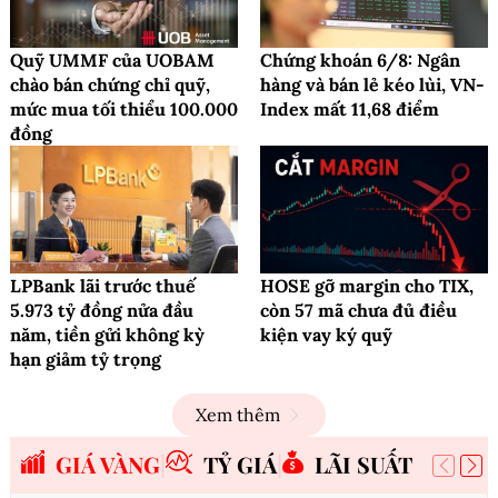
Quỹ UMMF của UOBAM
Chứng khoán 6/8: Ngân
chào bán chứng chỉ quỹ,
hàng và bán lẻ kéo lùi, VN-
mức mua tối thiểu 100.000
Index mất 11,68 điểm
đồng
LPBank lãi trước thuế
HOSE gỡ margin cho TIX,
5.973 tỷ đồng nửa đầu
còn 57 mã chưa đủ điều
năm, tiền gửi không kỳ
kiện vay ký quỹ
hạn giảm tỷ trọng
Xem thêm
GIÁ VÀNG
TỶ GIÁ
LÃI SUẤT