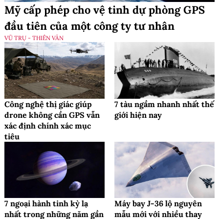
Mỹ cấp phép cho vệ tinh dự phòng GPS
đầu tiên của một công ty tư nhân
VŨ TRỤ - THIÊN VĂN
Công nghệ thị giác giúp
7 tàu ngầm nhanh nhất thế
drone không cần GPS vẫn
giới hiện nay
xác định chính xác mục
tiêu
7 ngoại hành tinh kỳ lạ
Máy bay J-36 lộ nguyên
nhất trong những năm gần
mẫu mới với nhiều thay