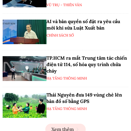
VŨ TRỤ - THIÊN VĂN
AI và bản quyền số đặt ra yêu cầu
mới khi sửa Luật Xuất bản
CHÍNH SÁCH SỐ
TP.HCM ra mắt Trung tâm tác chiến
điện tử 114, số hóa quy trình chữa
cháy
HẠ TẦNG THÔNG MINH
Thái Nguyên đưa 149 vùng chè lên
bản đồ số bằng GPS
HẠ TẦNG THÔNG MINH
Xem thêm