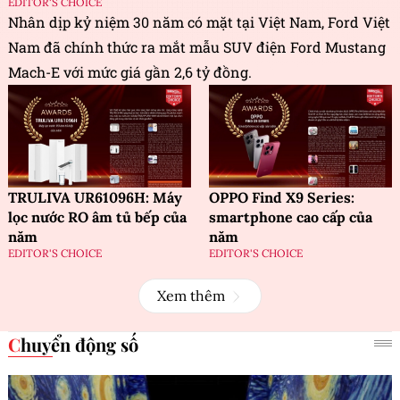
EDITOR'S CHOICE
Nhân dịp kỷ niệm 30 năm có mặt tại Việt Nam, Ford Việt
Nam đã chính thức ra mắt mẫu SUV điện Ford Mustang
Mach-E với mức giá gần 2,6 tỷ đồng.
TRULIVA UR61096H: Máy
OPPO Find X9 Series:
lọc nước RO âm tủ bếp của
smartphone cao cấp của
năm
năm
EDITOR'S CHOICE
EDITOR'S CHOICE
Xem thêm
Chuyển động số