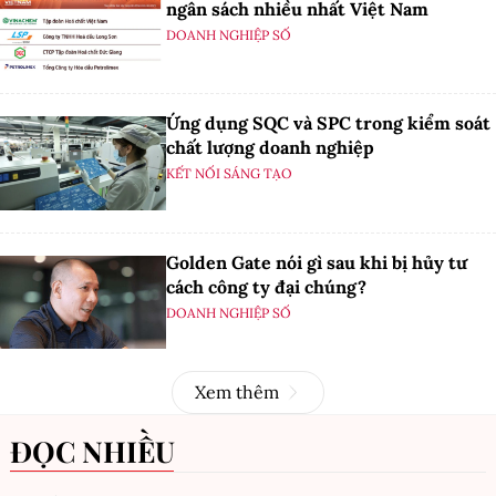
ngân sách nhiều nhất Việt Nam
DOANH NGHIỆP SỐ
Ứng dụng SQC và SPC trong kiểm soát
chất lượng doanh nghiệp
KẾT NỐI SÁNG TẠO
Golden Gate nói gì sau khi bị hủy tư
cách công ty đại chúng?
DOANH NGHIỆP SỐ
Xem thêm
ĐỌC NHIỀU