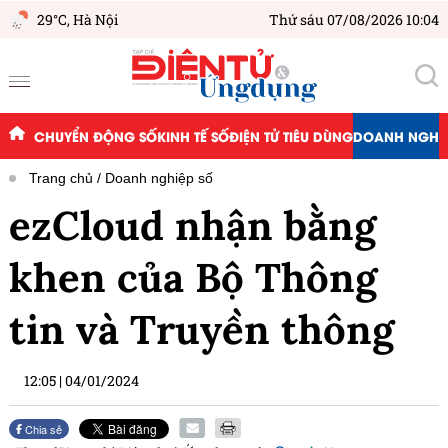
29°C,
Hà Nội
Thứ sáu 07/08/2026 10:04
CHUYỂN ĐỘNG SỐ
KINH TẾ SỐ
ĐIỆN TỬ TIÊU DÙNG
DOANH NGHIỆ
Trang chủ
Doanh nghiệp số
ezCloud nhận bằng
khen của Bộ Thông
tin và Truyền thông
12:05
|
04/01/2024
Chia sẻ