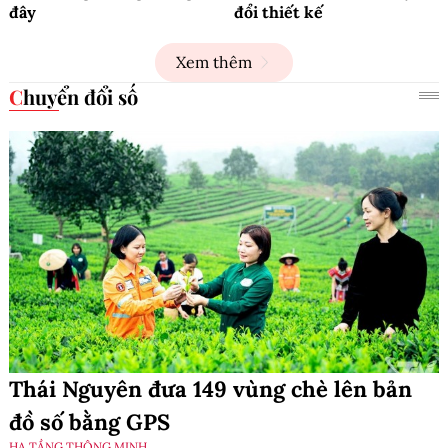
đây
đổi thiết kế
Xem thêm
Chuyển đổi số
Thái Nguyên đưa 149 vùng chè lên bản
đồ số bằng GPS
HẠ TẦNG THÔNG MINH