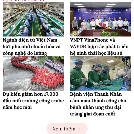
Ngành điện tử Việt Nam
VNPT VinaPhone và
bứt phá nhờ chuẩn hóa và
VAEDR hợp tác phát triển
công nghệ đo lường
hệ sinh thái học liệu số
Dự kiến giảm hơn 17.000
Bệnh viện Thanh Nhàn
đầu mối trường công trước
cầm máu thành công cho
năm học mới
bệnh nhân ung thư đại
tràng giai đoạn cuối
Xem thêm