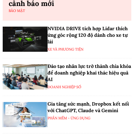
cảnh báo mới
BẢO MẬT
NVIDIA DRIVE tích hợp Lidar thích
ứng góc rộng 120 độ dành cho xe tự
lái
XE VÀ PHƯƠNG TIỆN
Đào tạo nhân lực trở thành chìa khóa
để doanh nghiệp khai thác hiệu quả
AI
DOANH NGHIỆP SỐ
Gia tăng sức mạnh, Dropbox kết nối
với ChatGPT, Claude và Gemini
PHẦN MỀM - ỨNG DỤNG