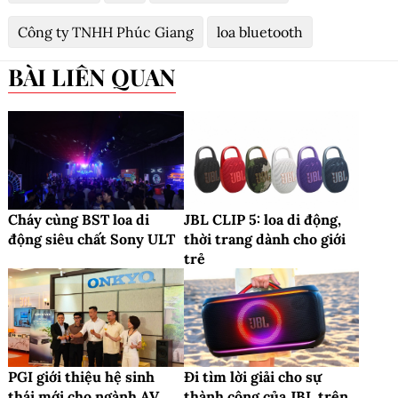
Công ty TNHH Phúc Giang
loa bluetooth
BÀI LIÊN QUAN
Cháy cùng BST loa di
JBL CLIP 5: loa di động,
động siêu chất Sony ULT
thời trang dành cho giới
trẻ
PGI giới thiệu hệ sinh
Đi tìm lời giải cho sự
thái mới cho ngành AV
thành công của JBL trên