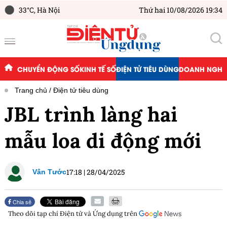
33°C,
Hà Nội
Thứ hai 10/08/2026 19:34
CHUYỂN ĐỘNG SỐ
KINH TẾ SỐ
ĐIỆN TỬ TIÊU DÙNG
DOANH NGHIỆ
Trang chủ
Điện tử tiêu dùng
JBL trình làng hai
mẫu loa di động mới
17:18
|
28/04/2025
Vân Tước
Chia sẻ
Theo dõi tạp chí
Điện tử và Ứng dụng
trên