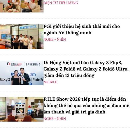
ĐIỆN TỬ TIÊU DÙNG
PGI giới thiệu hệ sinh thái mới cho
ngành AV thông minh
NGHE - NHÌN
Di Động Việt mở bán Galaxy Z Flip8,
Galaxy Z Fold8 và Galaxy Z Fold8 Ultra,
giảm đến 12 triệu đồng
MOBILE
P.H.E Show 2026 tiếp tục là điểm đến
không thể bỏ qua của những ai đam mê
âm thanh và giải trí gia đình
NGHE - NHÌN