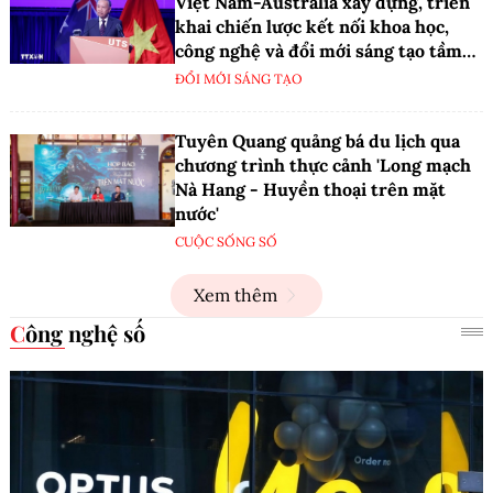
Việt Nam-Australia xây dựng, triển
khai chiến lược kết nối khoa học,
công nghệ và đổi mới sáng tạo tầm
nhìn dài hạn
ĐỔI MỚI SÁNG TẠO
Tuyên Quang quảng bá du lịch qua
chương trình thực cảnh 'Long mạch
Nà Hang - Huyền thoại trên mặt
nước'
CUỘC SỐNG SỐ
Xem thêm
Công nghệ số