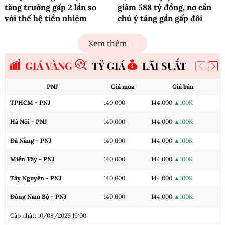
tăng trưởng gấp 2 lần so
giảm 588 tỷ đồng, nợ cần
với thế hệ tiền nhiệm
chú ý tăng gần gấp đôi
Xem thêm
GIÁ VÀNG
TỶ GIÁ
LÃI SUẤT
PNJ
Giá mua
Giá bán
TPHCM - PNJ
140,000
144,000
▲100K
Hà Nội - PNJ
140,000
144,000
▲100K
Đà Nẵng - PNJ
140,000
144,000
▲100K
Miền Tây - PNJ
140,000
144,000
▲100K
Tây Nguyên - PNJ
140,000
144,000
▲100K
Đông Nam Bộ - PNJ
140,000
144,000
▲100K
Cập nhật: 10/08/2026 19:00