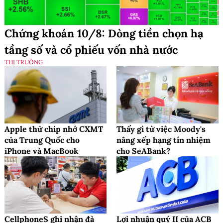
Chứng khoán 10/8: Dòng tiền chọn hạ
tầng số và cổ phiếu vốn nhà nước
THỊ TRƯỜNG
Apple thử chip nhớ CXMT
Thấy gì từ việc Moody's
của Trung Quốc cho
nâng xếp hạng tín nhiệm
iPhone và MacBook
cho SeABank?
CellphoneS ghi nhận đà
Lợi nhuận quý II của ACB