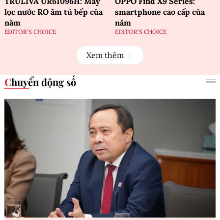
TRULIVA UR61096H: Máy
OPPO Find X9 Series:
lọc nước RO âm tủ bếp của
smartphone cao cấp của
năm
năm
EDITOR'S CHOICE
EDITOR'S CHOICE
Xem thêm
Chuyển động số