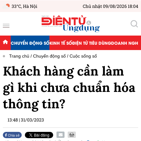
33°C,
Hà Nội
Chủ nhật 09/08/2026 18:04
CHUYỂN ĐỘNG SỐ
KINH TẾ SỐ
ĐIỆN TỬ TIÊU DÙNG
DOANH NGHIỆ
Trang chủ
Chuyển động số
Cuộc sống số
Khách hàng cần làm
gì khi chưa chuẩn hóa
thông tin?
13:48
|
31/03/2023
Chia sẻ