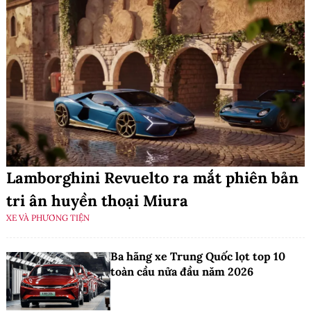
Lamborghini Revuelto ra mắt phiên bản
tri ân huyền thoại Miura
XE VÀ PHƯƠNG TIỆN
Ba hãng xe Trung Quốc lọt top 10
toàn cầu nửa đầu năm 2026