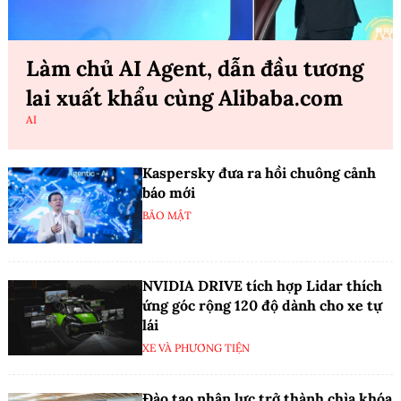
Làm chủ AI Agent, dẫn đầu tương
lai xuất khẩu cùng Alibaba.com
AI
Kaspersky đưa ra hồi chuông cảnh
báo mới
BẢO MẬT
NVIDIA DRIVE tích hợp Lidar thích
ứng góc rộng 120 độ dành cho xe tự
lái
XE VÀ PHƯƠNG TIỆN
Đào tạo nhân lực trở thành chìa khóa