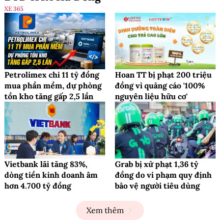
XE 365
Petrolimex chi 11 tỷ đồng
Hoan TT bị phạt 200 triệu
mua phần mềm, dự phòng
đồng vì quảng cáo '100%
tồn kho tăng gấp 2,5 lần
nguyên liệu hữu cơ'
Vietbank lãi tăng 83%,
Grab bị xử phạt 1,36 tỷ
dòng tiền kinh doanh âm
đồng do vi phạm quy định
hơn 4.700 tỷ đồng
bảo vệ người tiêu dùng
Xem thêm