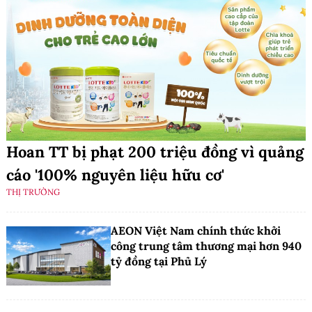
Hoan TT bị phạt 200 triệu đồng vì quảng
cáo '100% nguyên liệu hữu cơ'
THỊ TRƯỜNG
AEON Việt Nam chính thức khởi
công trung tâm thương mại hơn 940
tỷ đồng tại Phủ Lý