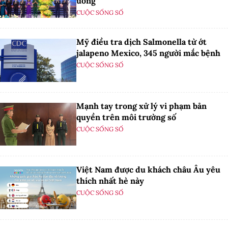
ương
CUỘC SỐNG SỐ
Mỹ điều tra dịch Salmonella từ ớt
jalapeno Mexico, 345 người mắc bệnh
CUỘC SỐNG SỐ
Mạnh tay trong xử lý vi phạm bản
quyền trên môi trường số
CUỘC SỐNG SỐ
Việt Nam được du khách châu Âu yêu
thích nhất hè này
CUỘC SỐNG SỐ