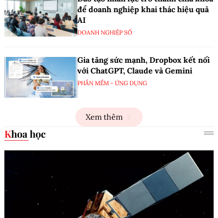
để doanh nghiệp khai thác hiệu quả
AI
DOANH NGHIỆP SỐ
Gia tăng sức mạnh, Dropbox kết nối
với ChatGPT, Claude và Gemini
PHẦN MỀM - ỨNG DỤNG
Xem thêm
Khoa học