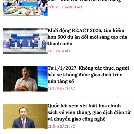
ĐỔI MỚI SÁNG TẠO
Khởi động RE:ACT 2026, tìm kiếm
hơn 600 dự án đổi mới sáng tạo của
thanh niên
KHỞI NGHIỆP
Từ 1/1/2027: Không xác thực, người
bán sẽ không được giao dịch trên
nền tảng số
CHÍNH SÁCH SỐ
Quốc hội xem xét luật hóa chính
sách về viễn thông, giao dịch điện tử
và chuyển giao công nghệ
CHÍNH SÁCH SỐ