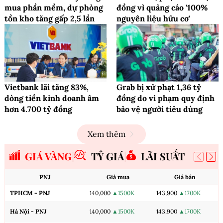
mua phần mềm, dự phòng
đồng vì quảng cáo '100%
tồn kho tăng gấp 2,5 lần
nguyên liệu hữu cơ'
Vietbank lãi tăng 83%,
Grab bị xử phạt 1,36 tỷ
dòng tiền kinh doanh âm
đồng do vi phạm quy định
hơn 4.700 tỷ đồng
bảo vệ người tiêu dùng
Xem thêm
GIÁ VÀNG
TỶ GIÁ
LÃI SUẤT
PNJ
Giá mua
Giá bán
TPHCM - PNJ
140,000
▲1500K
143,900
▲1700K
Hà Nội - PNJ
140,000
▲1500K
143,900
▲1700K