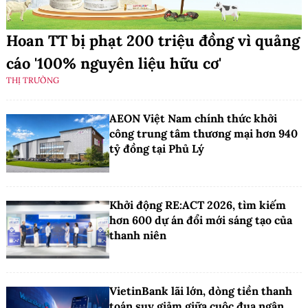
Hoan TT bị phạt 200 triệu đồng vì quảng
cáo '100% nguyên liệu hữu cơ'
THỊ TRƯỜNG
AEON Việt Nam chính thức khởi
công trung tâm thương mại hơn 940
tỷ đồng tại Phủ Lý
Khởi động RE:ACT 2026, tìm kiếm
hơn 600 dự án đổi mới sáng tạo của
thanh niên
VietinBank lãi lớn, dòng tiền thanh
toán suy giảm giữa cuộc đua ngân