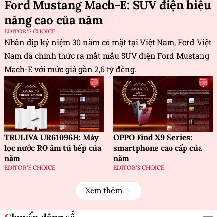
Ford Mustang Mach-E: SUV điện hiệu
năng cao của năm
EDITOR'S CHOICE
Nhân dịp kỷ niệm 30 năm có mặt tại Việt Nam, Ford Việt
Nam đã chính thức ra mắt mẫu SUV điện Ford Mustang
Mach-E với mức giá gần 2,6 tỷ đồng.
TRULIVA UR61096H: Máy
OPPO Find X9 Series:
lọc nước RO âm tủ bếp của
smartphone cao cấp của
năm
năm
EDITOR'S CHOICE
EDITOR'S CHOICE
Xem thêm
Chuyển động số