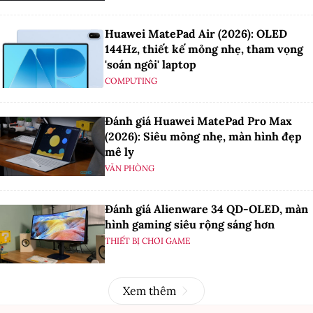
Huawei MatePad Air (2026): OLED
144Hz, thiết kế mỏng nhẹ, tham vọng
'soán ngôi' laptop
COMPUTING
Đánh giá Huawei MatePad Pro Max
(2026): Siêu mỏng nhẹ, màn hình đẹp
mê ly
VĂN PHÒNG
Đánh giá Alienware 34 QD-OLED, màn
hình gaming siêu rộng sáng hơn
THIẾT BỊ CHƠI GAME
Xem thêm