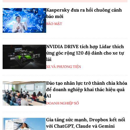
Kaspersky đưa ra hồi chuông cảnh
báo mới
BẢO MẬT
NVIDIA DRIVE tích hợp Lidar thích
ứng góc rộng 120 độ dành cho xe tự
lái
XE VÀ PHƯƠNG TIỆN
Đào tạo nhân lực trở thành chìa khóa
để doanh nghiệp khai thác hiệu quả
AI
DOANH NGHIỆP SỐ
Gia tăng sức mạnh, Dropbox kết nối
với ChatGPT, Claude và Gemini