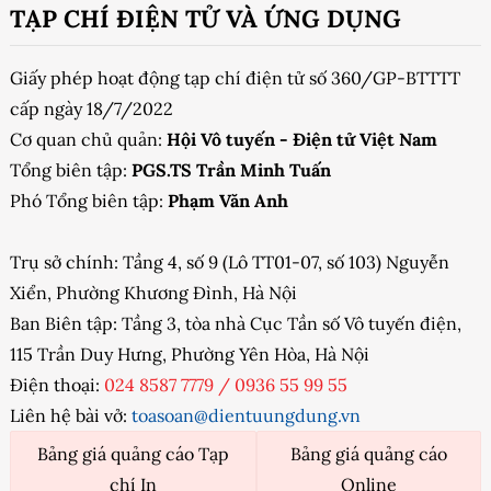
TẠP CHÍ ĐIỆN TỬ VÀ ỨNG DỤNG
Giấy phép hoạt động tạp chí điện tử số 360/GP-BTTTT
cấp ngày 18/7/2022
Cơ quan chủ quản:
Hội Vô tuyến - Điện tử Việt Nam
Tổng biên tập:
PGS.TS Trần Minh Tuấn
Phó Tổng biên tập:
Phạm Văn Anh
Trụ sở chính: Tầng 4, số 9 (Lô TT01-07, số 103) Nguyễn
Xiển, Phường Khương Đình, Hà Nội
Ban Biên tập: Tầng 3, tòa nhà Cục Tần số Vô tuyến điện,
115 Trần Duy Hưng, Phường Yên Hòa, Hà Nội
Điện thoại:
024 8587 7779
/
0936 55 99 55
Liên hệ bài vở:
toasoan@dientuungdung.vn
Bảng giá quảng cáo Tạp
Bảng giá quảng cáo
chí In
Online