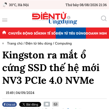
30°C,
Hà Nội
Thứ bảy 08/08/2026 21:36
CHUYỂN ĐỘNG SỐ
KINH TẾ SỐ
ĐIỆN TỬ TIÊU DÙNG
DOANH NGHIỆ
Trang chủ
Điện tử tiêu dùng
Computing
Kingston ra mắt ổ
cứng SSD thế hệ mới
NV3 PCIe 4.0 NVMe
15:49
|
04/09/2024
Chia sẻ