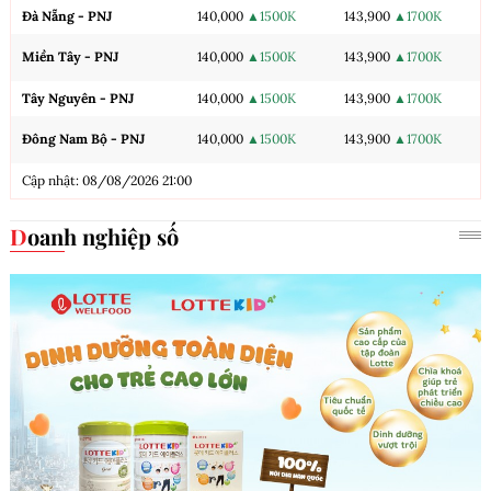
Đà Nẵng - PNJ
140,000
▲1500K
143,900
▲1700K
Miền Tây - PNJ
140,000
▲1500K
143,900
▲1700K
Tây Nguyên - PNJ
140,000
▲1500K
143,900
▲1700K
Đông Nam Bộ - PNJ
140,000
▲1500K
143,900
▲1700K
Cập nhật: 08/08/2026 21:00
Doanh nghiệp số