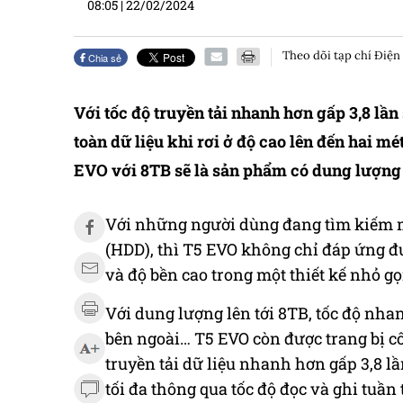
08:05
|
22/02/2024
Theo dõi tạp chí Điện
Chia sẻ
Với tốc độ truyền tải nhanh hơn gấp 3,8 lầ
toàn dữ liệu khi rơi ở độ cao lên đến hai 
EVO với 8TB sẽ là sản phẩm có dung lượng l
Với những người dùng đang tìm kiếm m
(HDD), thì T5 EVO không chỉ đáp ứng đư
và độ bền cao trong một thiết kế nhỏ g
Với dung lượng lên tới 8TB, tốc độ nhan
bên ngoài… T5 EVO còn được trang bị c
truyền tải dữ liệu nhanh hơn gấp 3,8 l
tối đa thông qua tốc độ đọc và ghi tuần