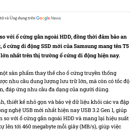
 tử và Ứng dụng trên
n so với ổ cứng gắn ngoài HDD, đồng thời đảm bảo an
mét, ổ cứng di động SSD mới của Samsung mang tên T5
ớn nhất trên thị trường ổ cứng di động hiện nay.
ột sản phẩm thay thế cho ổ cứng truyền thống
ợc nhu cầu dung lượng lưu trữ lớn, mà còn có tốc độ
ọn, đáp ứng nhu cầu đa dạng của người dùng.
h, thiết kế nhỏ gọn và bảo vệ dữ liệu khỏi các va đập
ông nghệ USB mới nhất hiện nay USB 3.2 Gen 1, giúp
ần so với ổ cứng gắn ngoài HDD và mang lại hiệu suất
 tự lên tới 460 megabyte mỗi giây (MB/s), giúp việc