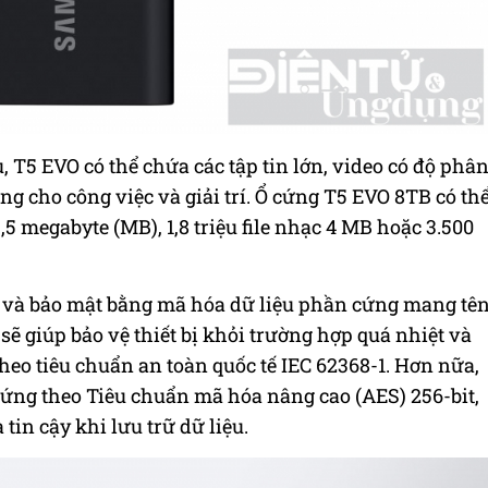
u, T5 EVO có thể chứa các tập tin lớn, video có độ phâ
ụng cho công việc và giải trí. Ổ cứng T5 EVO 8TB có th
,5 megabyte (MB), 1,8 triệu file nhạc 4 MB hoặc 3.500
ệt và bảo mật bằng mã hóa dữ liệu phần cứng mang tê
giúp bảo vệ thiết bị khỏi trường hợp quá nhiệt và
 theo tiêu chuẩn an toàn quốc tế IEC 62368-1. Hơn nữa,
ứng theo Tiêu chuẩn mã hóa nâng cao (AES) 256-bit,
in cậy khi lưu trữ dữ liệu.