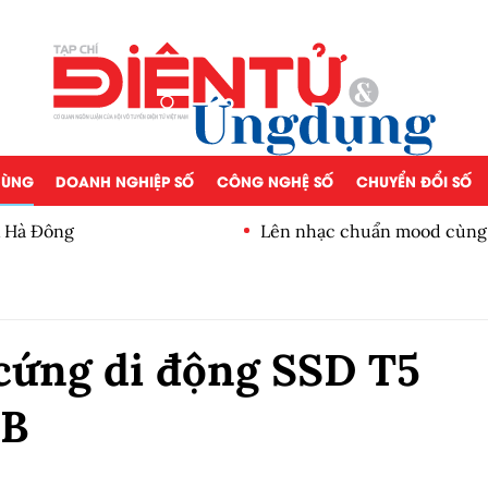
 DÙNG
DOANH NGHIỆP SỐ
CÔNG NGHỆ SỐ
CHUYỂN ĐỔI SỐ
 Hà Đông
Lên nhạc chuẩn mood cùng 
cứng di động SSD T5
TB