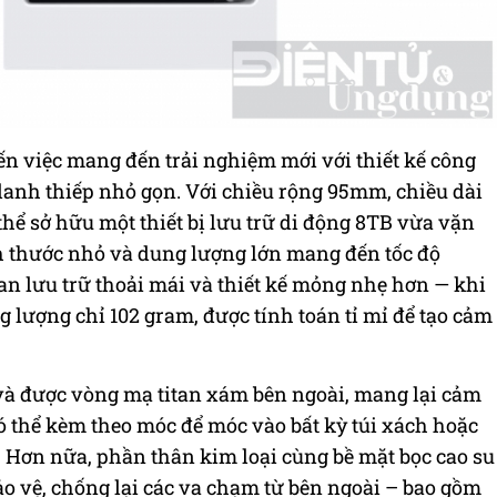
n việc mang đến trải nghiệm mới với thiết kế công
danh thiếp nhỏ gọn. Với chiều rộng 95mm, chiều dài
ể sở hữu một thiết bị lưu trữ di động 8TB vừa vặn
ch thước nhỏ và dung lượng lớn mang đến tốc độ
an lưu trữ thoải mái và thiết kế mỏng nhẹ hơn — khi
g lượng chỉ 102 gram, được tính toán tỉ mỉ để tạo cảm
à được vòng mạ titan xám bên ngoài, mang lại cảm
ó thể kèm theo móc để móc vào bất kỳ túi xách hoặc
. Hơn nữa, phần thân kim loại cùng bề mặt bọc cao su
 vệ, chống lại các va chạm từ bên ngoài – bao gồm