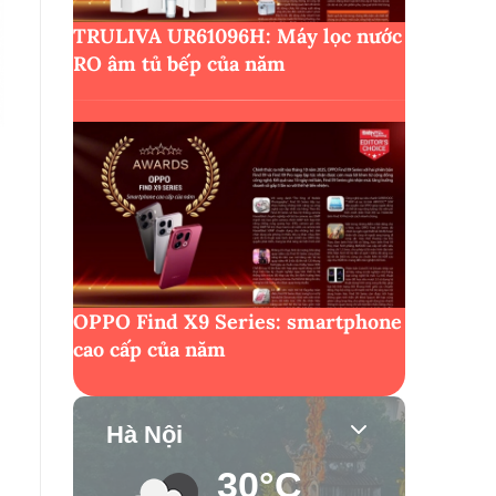
TRULIVA UR61096H: Máy lọc nước
RO âm tủ bếp của năm
OPPO Find X9 Series: smartphone
cao cấp của năm
Hà Nội
30°C