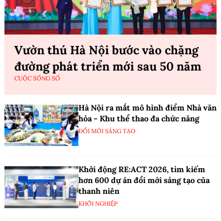
Vườn thú Hà Nội bước vào chặng
đường phát triển mới sau 50 năm
CUỘC SỐNG SỐ
Hà Nội ra mắt mô hình điểm Nhà văn
hóa - Khu thể thao đa chức năng
ĐỔI MỚI SÁNG TẠO
Khởi động RE:ACT 2026, tìm kiếm
hơn 600 dự án đổi mới sáng tạo của
thanh niên
KHỞI NGHIỆP