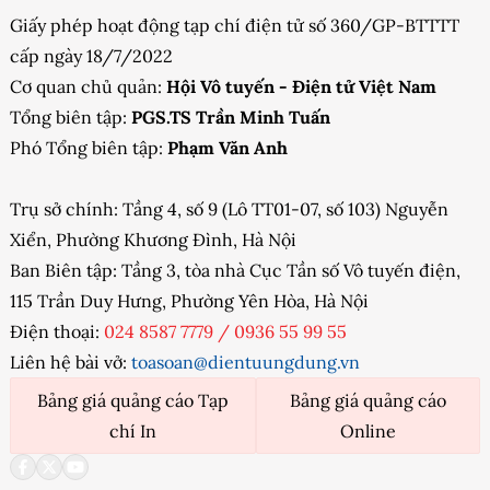
Giấy phép hoạt động tạp chí điện tử số 360/GP-BTTTT
cấp ngày 18/7/2022
Cơ quan chủ quản:
Hội Vô tuyến - Điện tử Việt Nam
Tổng biên tập:
PGS.TS Trần Minh Tuấn
Phó Tổng biên tập:
Phạm Văn Anh
Trụ sở chính: Tầng 4, số 9 (Lô TT01-07, số 103) Nguyễn
Xiển, Phường Khương Đình, Hà Nội
Ban Biên tập: Tầng 3, tòa nhà Cục Tần số Vô tuyến điện,
115 Trần Duy Hưng, Phường Yên Hòa, Hà Nội
Điện thoại:
024 8587 7779
/
0936 55 99 55
Liên hệ bài vở:
toasoan@dientuungdung.vn
Bảng giá quảng cáo Tạp
Bảng giá quảng cáo
chí In
Online