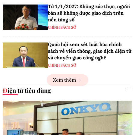
Từ 1/1/2027: Không xác thực, người
bán sẽ không được giao dịch trên
nền tảng số
CHÍNH SÁCH SỐ
Quốc hội xem xét luật hóa chính
sách về viễn thông, giao dịch điện tử
và chuyển giao công nghệ
CHÍNH SÁCH SỐ
Xem thêm
Điện tử tiêu dùng