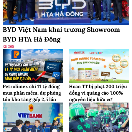
BYD Việt Nam khai trương Showroom
BYD HTA Hà Đông
XE 365
Petrolimex chi 11 tỷ đồng
Hoan TT bị phạt 200 triệu
mua phần mềm, dự phòng
đồng vì quảng cáo '100%
tồn kho tăng gấp 2,5 lần
nguyên liệu hữu cơ'