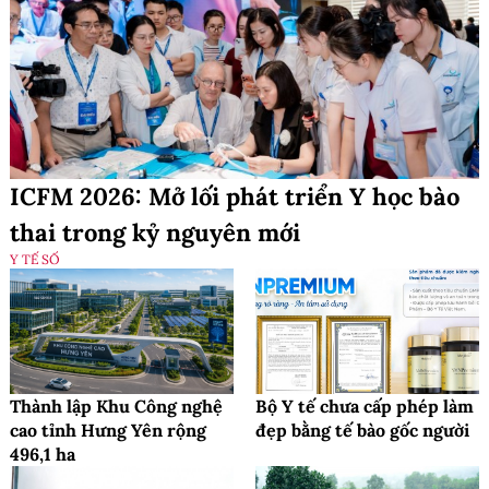
ICFM 2026: Mở lối phát triển Y học bào
thai trong kỷ nguyên mới
Y TẾ SỐ
Thành lập Khu Công nghệ
Bộ Y tế chưa cấp phép làm
cao tỉnh Hưng Yên rộng
đẹp bằng tế bào gốc người
496,1 ha