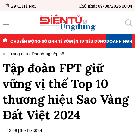
29°C,
Hà Nội
Chủ nhật 09/08/2026 00:04
CHUYỂN ĐỘNG SỐ
KINH TẾ SỐ
ĐIỆN TỬ TIÊU DÙNG
DOANH NGHIỆ
Trang chủ
Doanh nghiệp số
Tập đoàn FPT giữ
vững vị thế Top 10
thương hiệu Sao Vàng
Đất Việt 2024
13:08
|
30/12/2024