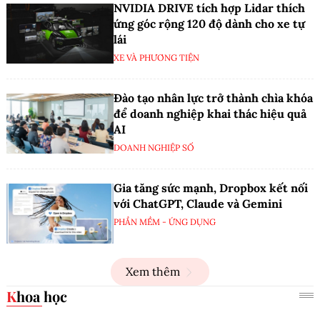
NVIDIA DRIVE tích hợp Lidar thích
ứng góc rộng 120 độ dành cho xe tự
lái
XE VÀ PHƯƠNG TIỆN
Đào tạo nhân lực trở thành chìa khóa
để doanh nghiệp khai thác hiệu quả
AI
DOANH NGHIỆP SỐ
Gia tăng sức mạnh, Dropbox kết nối
với ChatGPT, Claude và Gemini
PHẦN MỀM - ỨNG DỤNG
Xem thêm
Khoa học