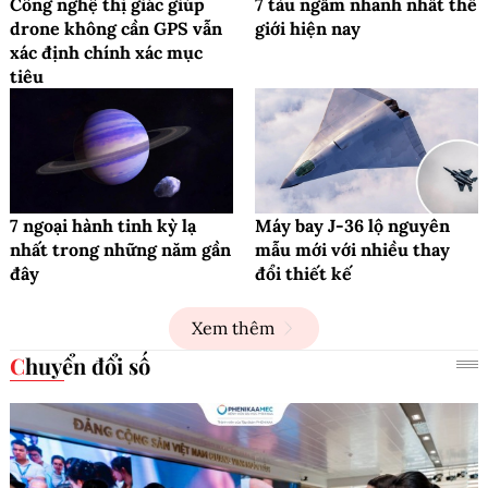
Công nghệ thị giác giúp
7 tàu ngầm nhanh nhất thế
drone không cần GPS vẫn
giới hiện nay
xác định chính xác mục
tiêu
7 ngoại hành tinh kỳ lạ
Máy bay J-36 lộ nguyên
nhất trong những năm gần
mẫu mới với nhiều thay
đây
đổi thiết kế
Xem thêm
Chuyển đổi số