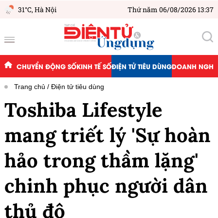
31°C,
Hà Nội
Thứ năm 06/08/2026 13:37
CHUYỂN ĐỘNG SỐ
KINH TẾ SỐ
ĐIỆN TỬ TIÊU DÙNG
DOANH NGHIỆ
Trang chủ
Điện tử tiêu dùng
Toshiba Lifestyle
mang triết lý 'Sự hoàn
hảo trong thầm lặng'
chinh phục người dân
thủ đô