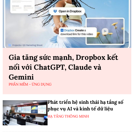
Gia tăng sức mạnh, Dropbox kết
nối với ChatGPT, Claude và
Gemini
PHẦN MỀM - ỨNG DỤNG
Phát triển hệ sinh thái hạ tầng số
phục vụ AI và kinh tế dữ liệu
HẠ TẦNG THÔNG MINH