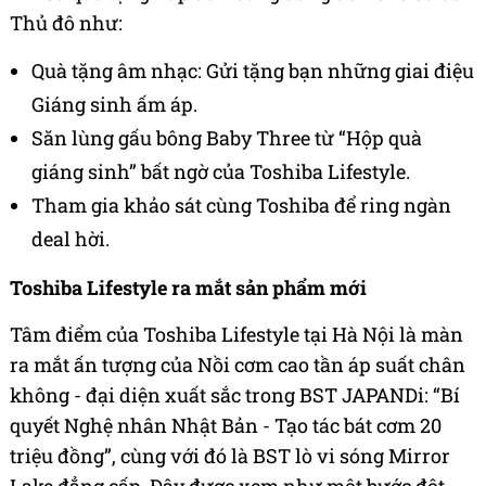
Thủ đô như:
Quà tặng âm nhạc: Gửi tặng bạn những giai điệu
Giáng sinh ấm áp.
Săn lùng gấu bông Baby Three từ “Hộp quà
giáng sinh” bất ngờ của Toshiba Lifestyle.
Tham gia khảo sát cùng Toshiba để ring ngàn
deal hời.
Toshiba Lifestyle ra mắt sản phẩm mới
Tâm điểm của Toshiba Lifestyle tại Hà Nội là màn
ra mắt ấn tượng của Nồi cơm cao tần áp suất chân
không - đại diện xuất sắc trong BST JAPANDi: “Bí
quyết Nghệ nhân Nhật Bản - Tạo tác bát cơm 20
triệu đồng”, cùng với đó là BST lò vi sóng Mirror
Lake đẳng cấp. Đây được xem như một bước đột