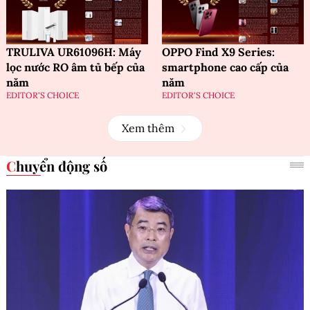
TRULIVA UR61096H: Máy
OPPO Find X9 Series:
lọc nước RO âm tủ bếp của
smartphone cao cấp của
năm
năm
EDITOR'S CHOICE
EDITOR'S CHOICE
Xem thêm
Chuyển động số