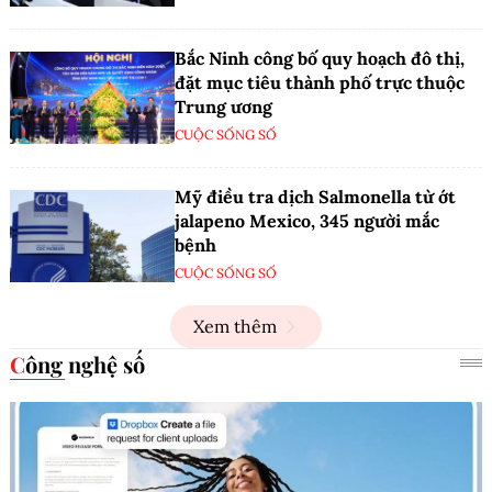
Bắc Ninh công bố quy hoạch đô thị,
đặt mục tiêu thành phố trực thuộc
Trung ương
CUỘC SỐNG SỐ
Mỹ điều tra dịch Salmonella từ ớt
jalapeno Mexico, 345 người mắc
bệnh
CUỘC SỐNG SỐ
Xem thêm
Công nghệ số