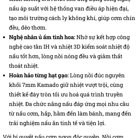
nấu áp suất với hệ thống van điều áp hiện đại,
tạo môi trường cách ly không khí, giúp cơm chín
đều, dẻo thơm.
Nghệ nhân ủ ấm tinh hoa:
Nhờ sự kết hợp công
nghệ cao tần IH và nhiệt 3D kiểm soát nhiệt độ
nấu tốt hơn, lòng nồi nóng đều và giảm thất
thoát nhiệt.
Hoàn hảo từng hạt gạo:
Lòng nồi đúc nguyên
khối 7mm Kamado giữ nhiệt vượt trội, cùng
thiết kế đáy tròn tối ưu hoá quá trình truyền
nhiệt. Đa chức năng nấu đáp ứng mọi nhu cầu
từ nấu cơm, hấp, hầm đến làm bánh, mang đến
trải nghiệm nấu ăn tinh tế và tiện lợi.
Với bí quyết nấu cơm ngon độc quyền, Nồi cơm