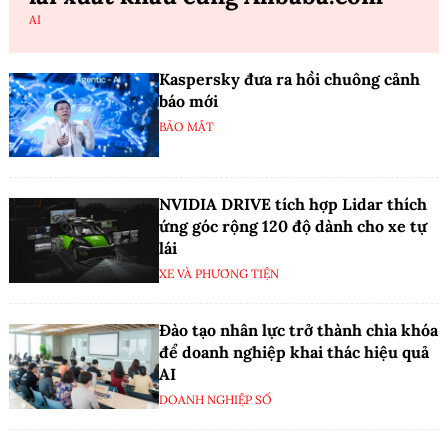
AI
Kaspersky đưa ra hồi chuông cảnh
báo mới
BẢO MẬT
NVIDIA DRIVE tích hợp Lidar thích
ứng góc rộng 120 độ dành cho xe tự
lái
XE VÀ PHƯƠNG TIỆN
Đào tạo nhân lực trở thành chìa khóa
để doanh nghiệp khai thác hiệu quả
AI
DOANH NGHIỆP SỐ