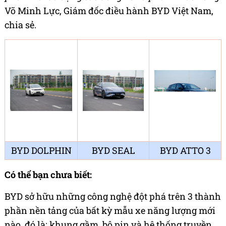
Võ Minh Lực, Giám đốc điều hành BYD Việt Nam,
chia sẻ.
BYD DOLPHIN
BYD SEAL
BYD ATTO 3
Có
thể bạn chưa biết:
BYD sở hữu những công nghệ đột phá trên 3 thành
phần nền tảng của bất kỳ mẫu xe năng lượng mới
nào, đó là: khung gầm, bộ pin và hệ thống truyền