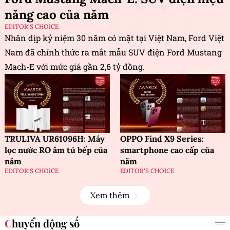
năng cao của năm
EDITOR'S CHOICE
Nhân dịp kỷ niệm 30 năm có mặt tại Việt Nam, Ford Việt
Nam đã chính thức ra mắt mẫu SUV điện Ford Mustang
Mach-E với mức giá gần 2,6 tỷ đồng.
TRULIVA UR61096H: Máy
OPPO Find X9 Series:
lọc nước RO âm tủ bếp của
smartphone cao cấp của
năm
năm
EDITOR'S CHOICE
EDITOR'S CHOICE
Xem thêm
Chuyển động số