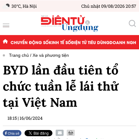
30°C,
Hà Nội
Chủ nhật 09/08/2026 20:57
CHUYỂN ĐỘNG SỐ
KINH TẾ SỐ
ĐIỆN TỬ TIÊU DÙNG
DOANH NGHIỆ
Trang chủ
Xe và phương tiện
BYD lần đầu tiên tổ
chức tuần lễ lái thử
tại Việt Nam
18:15
|
16/06/2024
Chia sẻ