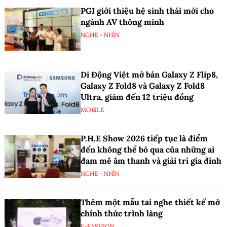
PGI giới thiệu hệ sinh thái mới cho
ngành AV thông minh
NGHE - NHÌN
Di Động Việt mở bán Galaxy Z Flip8,
Galaxy Z Fold8 và Galaxy Z Fold8
Ultra, giảm đến 12 triệu đồng
MOBILE
P.H.E Show 2026 tiếp tục là điểm
đến không thể bỏ qua của những ai
đam mê âm thanh và giải trí gia đình
NGHE - NHÌN
Thêm một mẫu tai nghe thiết kế mở
chính thức trình làng
E-FASHION