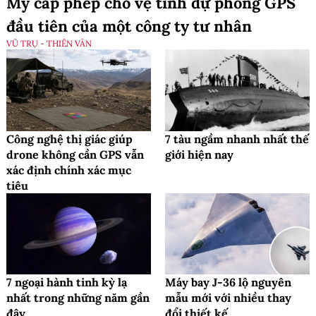
Mỹ cấp phép cho vệ tinh dự phòng GPS
đầu tiên của một công ty tư nhân
VŨ TRỤ - THIÊN VĂN
Công nghệ thị giác giúp
7 tàu ngầm nhanh nhất thế
drone không cần GPS vẫn
giới hiện nay
xác định chính xác mục
tiêu
7 ngoại hành tinh kỳ lạ
Máy bay J-36 lộ nguyên
nhất trong những năm gần
mẫu mới với nhiều thay
đây
đổi thiết kế