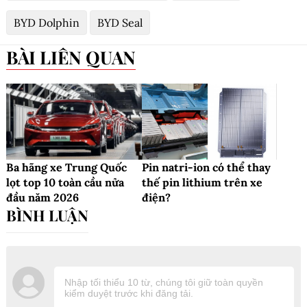
BYD Dolphin
BYD Seal
BÀI LIÊN QUAN
Ba hãng xe Trung Quốc
Pin natri-ion có thể thay
lọt top 10 toàn cầu nửa
thế pin lithium trên xe
đầu năm 2026
điện?