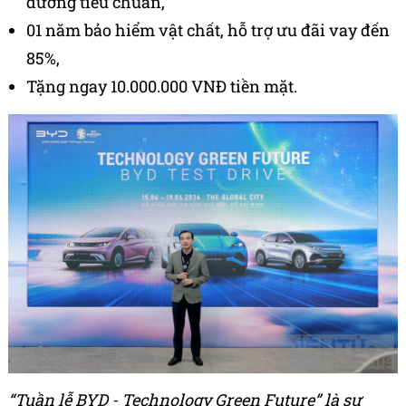
dưỡng tiêu chuẩn,
01 năm bảo hiểm vật chất, hỗ trợ ưu đãi vay đến
85%,
Tặng ngay 10.000.000 VNĐ tiền mặt.
“Tuần lễ BYD
-
Technology Green Future”
là sự