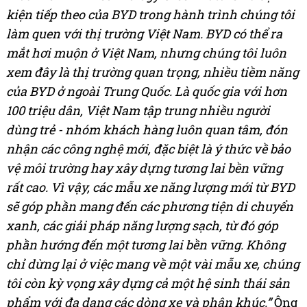
kiện tiếp
theo
của BYD
trong
hành trình chúng tôi
làm quen với thị trường Việt Nam
.
BYD có thể ra
mắt hơi muộn ở Việt Nam, nhưng chúng tôi luôn
xem đây là thị trường quan trọng, nhiều tiềm năng
của BYD ở ngoài Trung Quốc.
Là quốc gia với hơn
100 triệu dân, Việt Nam tập trung nhiều người
dùng trẻ - nhóm khách hàng luôn quan tâm, đón
nhận các công nghệ mới, đặc biệt là ý thức về bảo
vệ môi trường hay xây dựng tương lai bền
vững
rất cao
. Vì vậy,
các mẫu xe năng lượng mới từ BYD
sẽ góp phần
mang đến các phương tiện di chuyển
xanh, các giải pháp năng lượng sạch,
từ đó góp
phần
hướng đến một tương lai bền vững
. Không
chỉ dừng lại ở việc mang về một vài mẫu xe, chúng
tôi còn kỳ vọng xây dựng cả một hệ sinh thái sản
phẩm với đa dạng các dòng xe và phân khúc.”
Ông