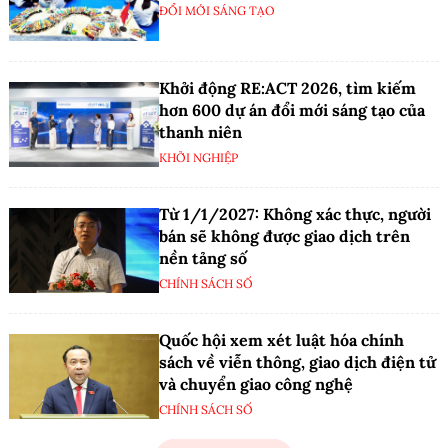
ĐỔI MỚI SÁNG TẠO
Khởi động RE:ACT 2026, tìm kiếm
hơn 600 dự án đổi mới sáng tạo của
thanh niên
KHỞI NGHIỆP
Từ 1/1/2027: Không xác thực, người
bán sẽ không được giao dịch trên
nền tảng số
CHÍNH SÁCH SỐ
Quốc hội xem xét luật hóa chính
sách về viễn thông, giao dịch điện tử
và chuyển giao công nghệ
CHÍNH SÁCH SỐ