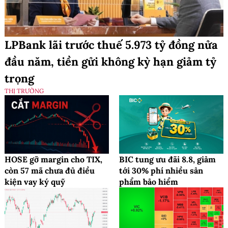
LPBank lãi trước thuế 5.973 tỷ đồng nửa
đầu năm, tiền gửi không kỳ hạn giảm tỷ
trọng
THỊ TRƯỜNG
HOSE gỡ margin cho TIX,
BIC tung ưu đãi 8.8, giảm
còn 57 mã chưa đủ điều
tới 30% phí nhiều sản
kiện vay ký quỹ
phẩm bảo hiểm