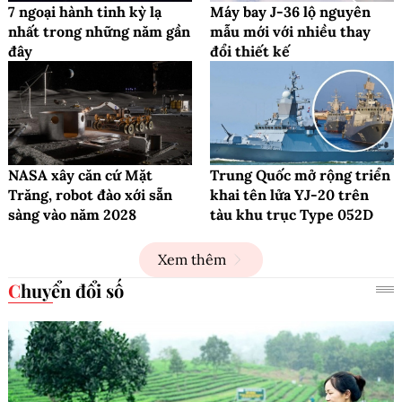
7 ngoại hành tinh kỳ lạ
Máy bay J-36 lộ nguyên
nhất trong những năm gần
mẫu mới với nhiều thay
đây
đổi thiết kế
NASA xây căn cứ Mặt
Trung Quốc mở rộng triển
Trăng, robot đào xới sẵn
khai tên lửa YJ-20 trên
sàng vào năm 2028
tàu khu trục Type 052D
Xem thêm
Chuyển đổi số