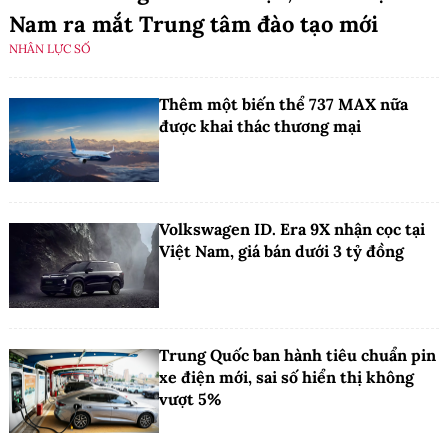
Nam ra mắt Trung tâm đào tạo mới
NHÂN LỰC SỐ
Thêm một biến thể 737 MAX nữa
được khai thác thương mại
Volkswagen ID. Era 9X nhận cọc tại
Việt Nam, giá bán dưới 3 tỷ đồng
Trung Quốc ban hành tiêu chuẩn pin
xe điện mới, sai số hiển thị không
vượt 5%