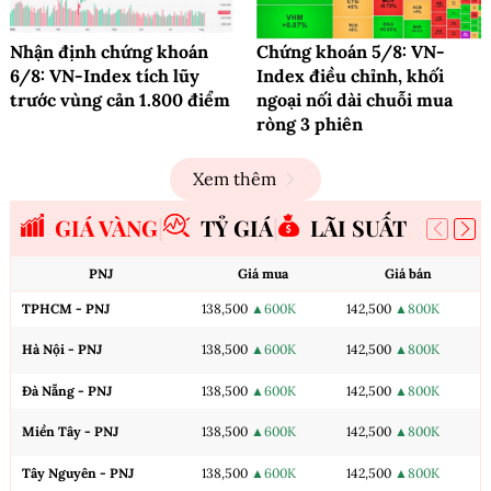
Nhận định chứng khoán
Chứng khoán 5/8: VN-
6/8: VN-Index tích lũy
Index điều chỉnh, khối
trước vùng cản 1.800 điểm
ngoại nối dài chuỗi mua
ròng 3 phiên
Xem thêm
GIÁ VÀNG
TỶ GIÁ
LÃI SUẤT
PNJ
Giá mua
Giá bán
TPHCM - PNJ
138,500
▲600K
142,500
▲800K
Hà Nội - PNJ
138,500
▲600K
142,500
▲800K
Đà Nẵng - PNJ
138,500
▲600K
142,500
▲800K
Miền Tây - PNJ
138,500
▲600K
142,500
▲800K
Tây Nguyên - PNJ
138,500
▲600K
142,500
▲800K