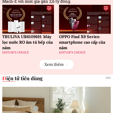
Mach-E với mức giá gần 2,6 tỷ đồng.
TRULIVA UR61096H: Máy
OPPO Find X9 Series:
lọc nước RO âm tủ bếp của
smartphone cao cấp của
năm
năm
EDITOR'S CHOICE
EDITOR'S CHOICE
Xem thêm
Điện tử tiêu dùng