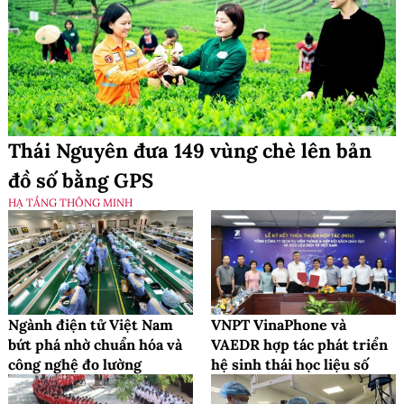
Thái Nguyên đưa 149 vùng chè lên bản
đồ số bằng GPS
HẠ TẦNG THÔNG MINH
Ngành điện tử Việt Nam
VNPT VinaPhone và
bứt phá nhờ chuẩn hóa và
VAEDR hợp tác phát triển
công nghệ đo lường
hệ sinh thái học liệu số