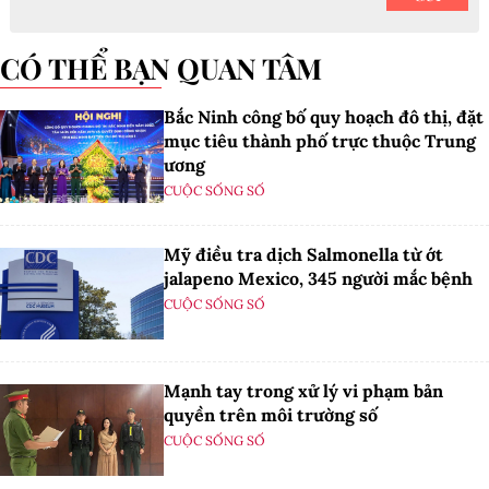
CÓ THỂ BẠN QUAN TÂM
Bắc Ninh công bố quy hoạch đô thị, đặt
mục tiêu thành phố trực thuộc Trung
ương
CUỘC SỐNG SỐ
Mỹ điều tra dịch Salmonella từ ớt
jalapeno Mexico, 345 người mắc bệnh
CUỘC SỐNG SỐ
Mạnh tay trong xử lý vi phạm bản
quyền trên môi trường số
CUỘC SỐNG SỐ