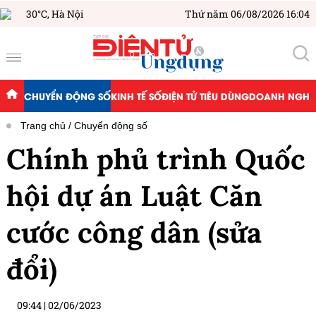
30°C,
Hà Nội
Thứ năm 06/08/2026 16:04
CHUYỂN ĐỘNG SỐ
KINH TẾ SỐ
ĐIỆN TỬ TIÊU DÙNG
DOANH NGHIỆ
Trang chủ
Chuyển động số
Chính phủ trình Quốc
hội dự án Luật Căn
cước công dân (sửa
đổi)
09:44
|
02/06/2023