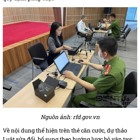
Nguồn ảnh: rfd.gov.vn
Về nội dung thể hiện trên thẻ căn cước, dự thảo
Luật sửa đổi, bổ sung theo hướng lược bỏ vân tay;