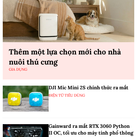
Thêm một lựa chọn mới cho nhà
nuôi thú cưng
GIA DỤNG
DJI Mic Mini 2S chính thức ra mắt
ĐIỆN TỬ TIÊU DÙNG
Gainward ra mắt RTX 3060 Python
II OC, tối ưu cho máy tính phổ thông