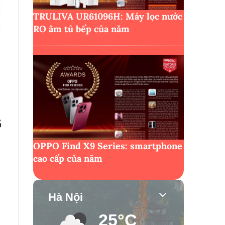
TRULIVA UR61096H: Máy lọc nước
RO âm tủ bếp của năm
ố
OPPO Find X9 Series: smartphone
cao cấp của năm
Hà Nội
25°C