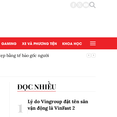
GAMING
XE VÀ PHƯƠNG TIỆN
KHOA HỌC
đẹp bằng tế bào gốc người
Copy/Pas
ĐỌC NHIỀU
Lý do Vingroup đặt tên sân
vận động là VinFast
2