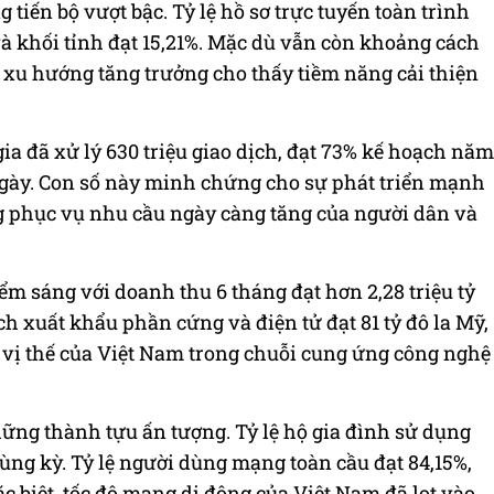
tiến bộ vượt bậc. Tỷ lệ hồ sơ trực tuyến toàn trình
 và khối tỉnh đạt 15,21%. Mặc dù vẫn còn khoảng cách
 xu hướng tăng trưởng cho thấy tiềm năng cải thiện
gia đã xử lý 630 triệu giao dịch, đạt 73% kế hoạch năm
 ngày. Con số này minh chứng cho sự phát triển mạnh
g phục vụ nhu cầu ngày càng tăng của người dân và
ểm sáng với doanh thu 6 tháng đạt hơn 2,28 triệu tỷ
ch xuất khẩu phần cứng và điện tử đạt 81 tỷ đô la Mỹ,
 vị thế của Việt Nam trong chuỗi cung ứng công nghệ
ng thành tựu ấn tượng. Tỷ lệ hộ gia đình sử dụng
cùng kỳ. Tỷ lệ người dùng mạng toàn cầu đạt 84,15%,
c biệt, tốc độ mạng di động của Việt Nam đã lọt vào