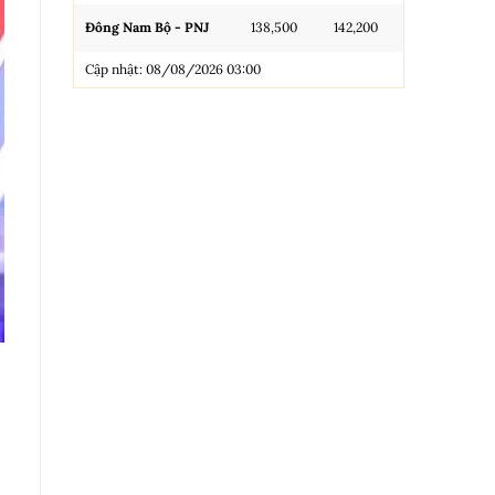
Đông Nam Bộ - PNJ
138,500
142,200
N.Tròn, 3A, 
Cập nhật: 08/08/2026 03:00
NL 99.99
Nhẫn Tròn T
Trang sức 9
Trang sức 9
Cập nhật: 0