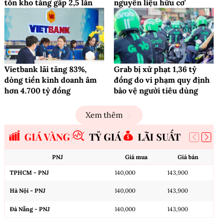
tồn kho tăng gấp 2,5 lần
nguyên liệu hữu cơ'
Vietbank lãi tăng 83%,
Grab bị xử phạt 1,36 tỷ
dòng tiền kinh doanh âm
đồng do vi phạm quy định
hơn 4.700 tỷ đồng
bảo vệ người tiêu dùng
Xem thêm
GIÁ VÀNG
TỶ GIÁ
LÃI SUẤT
PNJ
Giá mua
Giá bán
TPHCM - PNJ
140,000
143,900
Hà Nội - PNJ
140,000
143,900
Đà Nẵng - PNJ
140,000
143,900