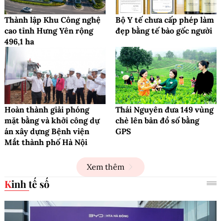
Thành lập Khu Công nghệ
Bộ Y tế chưa cấp phép làm
cao tỉnh Hưng Yên rộng
đẹp bằng tế bào gốc người
496,1 ha
Hoàn thành giải phóng
Thái Nguyên đưa 149 vùng
mặt bằng và khởi công dự
chè lên bản đồ số bằng
án xây dựng Bệnh viện
GPS
Mắt thành phố Hà Nội
Xem thêm
Kinh tế số