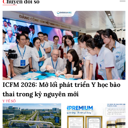
Chuyển đổi số
ICFM 2026: Mở lối phát triển Y học bào
thai trong kỷ nguyên mới
Y TẾ SỐ