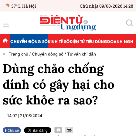
37°C,
Hà Nội
Chủ nhật 09/08/2026 14:28
CHUYỂN ĐỘNG SỐ
KINH TẾ SỐ
ĐIỆN TỬ TIÊU DÙNG
DOANH NGHIỆ
Trang chủ
Chuyển động số
Tư vấn chỉ dẫn
Dùng chảo chống
dính có gây hại cho
sức khỏe ra sao?
14:07
|
21/05/2024
Chia sẻ