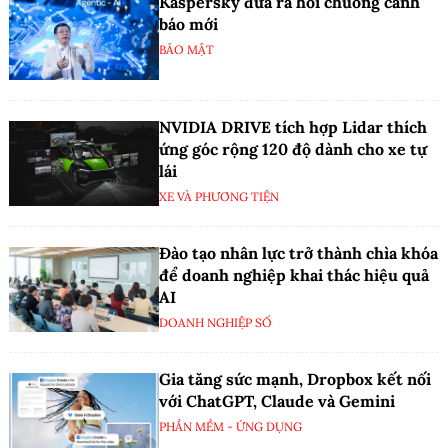
Kaspersky đưa ra hồi chuông cảnh
báo mới
BẢO MẬT
NVIDIA DRIVE tích hợp Lidar thích
ứng góc rộng 120 độ dành cho xe tự
lái
XE VÀ PHƯƠNG TIỆN
Đào tạo nhân lực trở thành chìa khóa
để doanh nghiệp khai thác hiệu quả
AI
DOANH NGHIỆP SỐ
Gia tăng sức mạnh, Dropbox kết nối
với ChatGPT, Claude và Gemini
PHẦN MỀM - ỨNG DỤNG