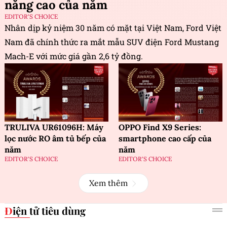
năng cao của năm
EDITOR'S CHOICE
Nhân dịp kỷ niệm 30 năm có mặt tại Việt Nam, Ford Việt
Nam đã chính thức ra mắt mẫu SUV điện Ford Mustang
Mach-E với mức giá gần 2,6 tỷ đồng.
TRULIVA UR61096H: Máy
OPPO Find X9 Series:
lọc nước RO âm tủ bếp của
smartphone cao cấp của
năm
năm
EDITOR'S CHOICE
EDITOR'S CHOICE
Xem thêm
Điện tử tiêu dùng