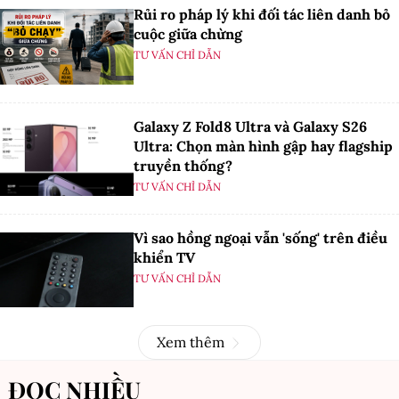
Rủi ro pháp lý khi đối tác liên danh bỏ
cuộc giữa chừng
TƯ VẤN CHỈ DẪN
Galaxy Z Fold8 Ultra và Galaxy S26
Ultra: Chọn màn hình gập hay flagship
truyền thống?
TƯ VẤN CHỈ DẪN
Vì sao hồng ngoại vẫn 'sống' trên điều
khiển TV
TƯ VẤN CHỈ DẪN
Xem thêm
ĐỌC NHIỀU