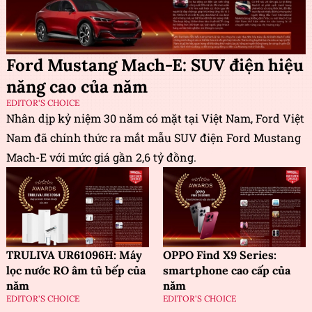
Ford Mustang Mach-E: SUV điện hiệu
năng cao của năm
EDITOR'S CHOICE
Nhân dịp kỷ niệm 30 năm có mặt tại Việt Nam, Ford Việt
Nam đã chính thức ra mắt mẫu SUV điện Ford Mustang
Mach-E với mức giá gần 2,6 tỷ đồng.
TRULIVA UR61096H: Máy
OPPO Find X9 Series:
lọc nước RO âm tủ bếp của
smartphone cao cấp của
năm
năm
EDITOR'S CHOICE
EDITOR'S CHOICE