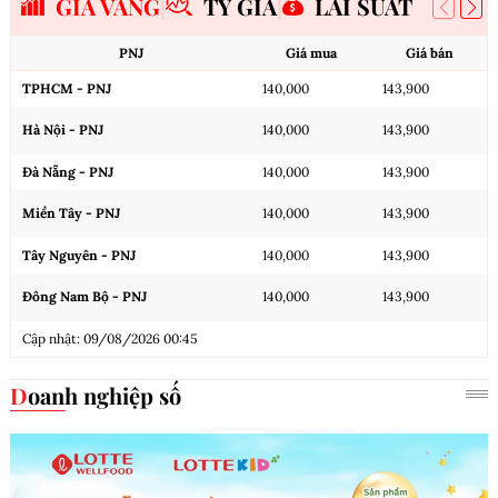
GIÁ VÀNG
TỶ GIÁ
LÃI SUẤT
PNJ
Giá mua
Giá bán
TPHCM - PNJ
140,000
143,900
Hà Nội - PNJ
140,000
143,900
Đà Nẵng - PNJ
140,000
143,900
Miền Tây - PNJ
140,000
143,900
Tây Nguyên - PNJ
140,000
143,900
Đông Nam Bộ - PNJ
140,000
143,900
Cập nhật: 09/08/2026 00:45
Doanh nghiệp số