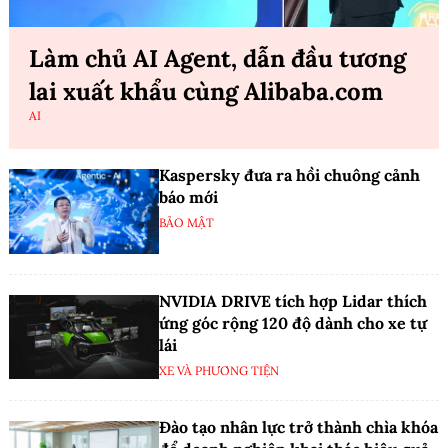
Làm chủ AI Agent, dẫn đầu tương
lai xuất khẩu cùng Alibaba.com
AI
Kaspersky đưa ra hồi chuông cảnh
báo mới
BẢO MẬT
NVIDIA DRIVE tích hợp Lidar thích
ứng góc rộng 120 độ dành cho xe tự
lái
XE VÀ PHƯƠNG TIỆN
Đào tạo nhân lực trở thành chìa khóa