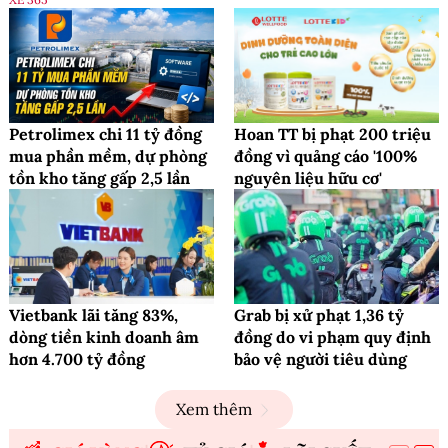
Petrolimex chi 11 tỷ đồng
Hoan TT bị phạt 200 triệu
mua phần mềm, dự phòng
đồng vì quảng cáo '100%
tồn kho tăng gấp 2,5 lần
nguyên liệu hữu cơ'
Vietbank lãi tăng 83%,
Grab bị xử phạt 1,36 tỷ
dòng tiền kinh doanh âm
đồng do vi phạm quy định
hơn 4.700 tỷ đồng
bảo vệ người tiêu dùng
Xem thêm