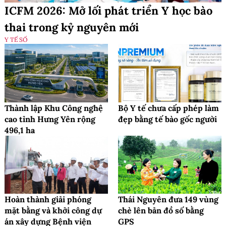
ICFM 2026: Mở lối phát triển Y học bào
thai trong kỷ nguyên mới
Y TẾ SỐ
Thành lập Khu Công nghệ
Bộ Y tế chưa cấp phép làm
cao tỉnh Hưng Yên rộng
đẹp bằng tế bào gốc người
496,1 ha
Hoàn thành giải phóng
Thái Nguyên đưa 149 vùng
mặt bằng và khởi công dự
chè lên bản đồ số bằng
án xây dựng Bệnh viện
GPS