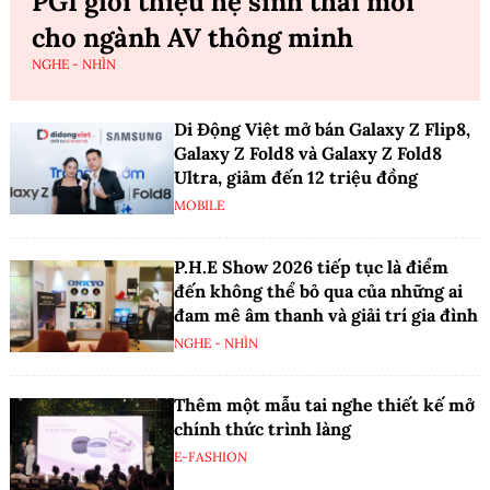
PGI giới thiệu hệ sinh thái mới
cho ngành AV thông minh
NGHE - NHÌN
Di Động Việt mở bán Galaxy Z Flip8,
Galaxy Z Fold8 và Galaxy Z Fold8
Ultra, giảm đến 12 triệu đồng
MOBILE
P.H.E Show 2026 tiếp tục là điểm
đến không thể bỏ qua của những ai
đam mê âm thanh và giải trí gia đình
NGHE - NHÌN
Thêm một mẫu tai nghe thiết kế mở
chính thức trình làng
E-FASHION