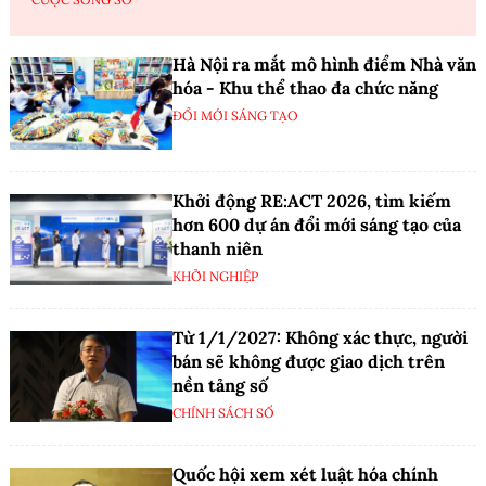
Hà Nội ra mắt mô hình điểm Nhà văn
hóa - Khu thể thao đa chức năng
ĐỔI MỚI SÁNG TẠO
Khởi động RE:ACT 2026, tìm kiếm
hơn 600 dự án đổi mới sáng tạo của
thanh niên
KHỞI NGHIỆP
Từ 1/1/2027: Không xác thực, người
bán sẽ không được giao dịch trên
nền tảng số
CHÍNH SÁCH SỐ
Quốc hội xem xét luật hóa chính