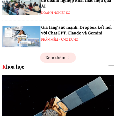
để doanh nghiệp khai thác hiệu quả
AI
DOANH NGHIỆP SỐ
Gia tăng sức mạnh, Dropbox kết nối
với ChatGPT, Claude và Gemini
PHẦN MỀM - ỨNG DỤNG
Xem thêm
Khoa học