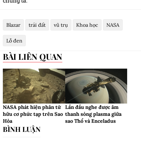
chúng ta.
Blazar
trái đất
vũ trụ
Khoa học
NASA
Lỗ đen
BÀI LIÊN QUAN
NASA phát hiện phân tử
Lần đầu nghe được âm
hữu cơ phức tạp trên Sao
thanh sóng plasma giữa
Hỏa
sao Thổ và Enceladus