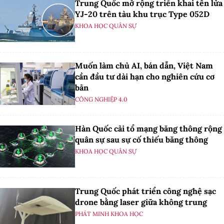
Trung Quốc mở rộng triển khai tên lửa
YJ-20 trên tàu khu trục Type 052D
KHOA HỌC QUÂN SỰ
Muốn làm chủ AI, bán dẫn, Việt Nam
cần đầu tư dài hạn cho nghiên cứu cơ
bản
CÔNG NGHIỆP 4.0
Hàn Quốc cải tổ mạng băng thông rộng
quân sự sau sự cố thiếu băng thông
KHOA HỌC QUÂN SỰ
Trung Quốc phát triển công nghệ sạc
drone bằng laser giữa không trung
PHÁT MINH KHOA HỌC