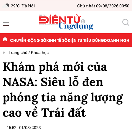
29°C,
Hà Nội
Chủ nhật 09/08/2026 00:50
CHUYỂN ĐỘNG SỐ
KINH TẾ SỐ
ĐIỆN TỬ TIÊU DÙNG
DOANH NGHIỆ
Trang chủ
Khoa học
Khám phá mới của
NASA: Siêu lỗ đen
phóng tia năng lượng
cao về Trái đất
16:52
|
01/08/2023