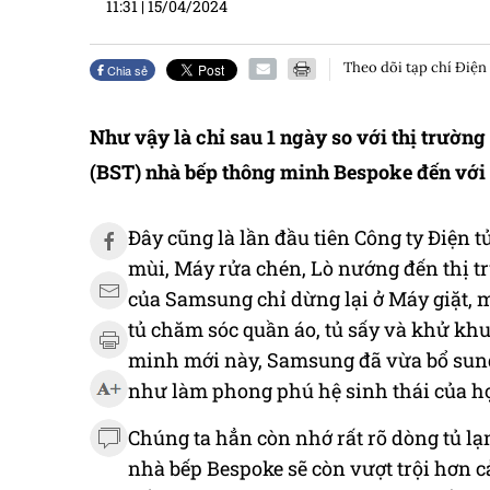
11:31
|
15/04/2024
Theo dõi tạp chí Điện
Chia sẻ
Như vậy là chỉ sau 1 ngày so với thị trường
(BST) nhà bếp thông minh Bespoke đến với 
Đây cũng là lần đầu tiên Công ty Điện
mùi, Máy rửa chén, Lò nướng đến thị t
của Samsung chỉ dừng lại ở Máy giặt, má
tủ chăm sóc quần áo, tủ sấy và khử kh
minh mới này, Samsung đã vừa bổ sun
như làm phong phú hệ sinh thái của h
Chúng ta hẳn còn nhớ rất rõ dòng tủ 
nhà bếp Bespoke sẽ còn vượt trội hơn c