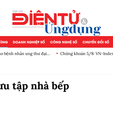
 DÙNG
DOANH NGHIỆP SỐ
CÔNG NGHỆ SỐ
CHUYỂN ĐỔI SỐ
o bệnh nhân ung thư đại
Chứng khoán 5/8: VN-Index 
ròng 3 phiên
ưu tập nhà bếp