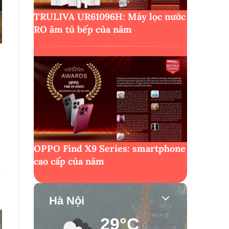
TRULIVA UR61096H: Máy lọc nước
RO âm tủ bếp của năm
OPPO Find X9 Series: smartphone
cao cấp của năm
a
Hà Nội
29°C