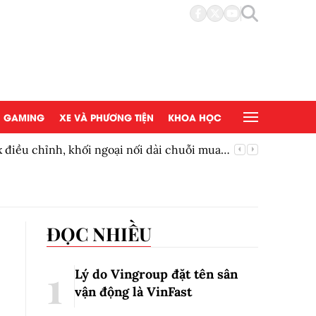
GAMING
XE VÀ PHƯƠNG TIỆN
KHOA HỌC
điều chỉnh, khối ngoại nối dài chuỗi mua
Mạnh tay
ĐỌC NHIỀU
Lý do Vingroup đặt tên sân
vận động là VinFast