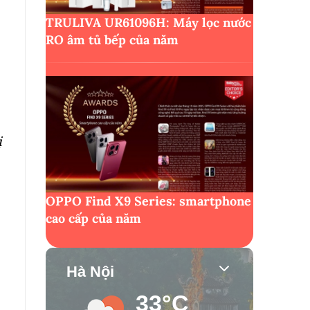
TRULIVA UR61096H: Máy lọc nước
RO âm tủ bếp của năm
ị
OPPO Find X9 Series: smartphone
cao cấp của năm
Hà Nội
33°C
n