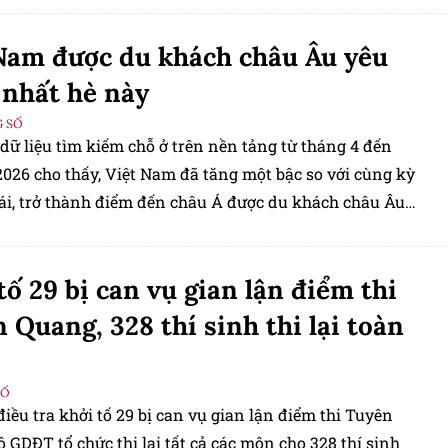
 hay TikTok để thu lợi đều phải được chủ sở hữu quyền
Nam được du khách châu Âu yêu
ho phép.
 nhất hè này
 SỐ
dữ liệu tìm kiếm chỗ ở trên nền tảng từ tháng 4 đến
2026 cho thấy, Việt Nam đã tăng một bậc so với cùng kỳ
i, trở thành điểm đến châu Á được du khách châu Âu
nhiều thứ tư trong tháng 7 và tháng 8.
tố 29 bị can vụ gian lận điểm thi
 Quang, 328 thí sinh thi lại toàn
SỐ
iều tra khởi tố 29 bị can vụ gian lận điểm thi Tuyên
 GDĐT tổ chức thi lại tất cả các môn cho 328 thí sinh