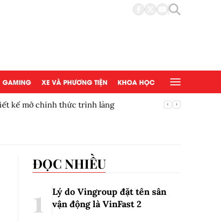
GAMING
XE VÀ PHƯƠNG TIỆN
KHOA HỌC
t kế mở chính thức trình làng
Thúc đẩy
mắt tại 
ĐỌC NHIỀU
Lý do Vingroup đặt tên sân
vận động là VinFast
2