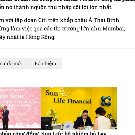
ến nó thành nguồn thu nhập cốt lõi lớn nhất.
m với tập đoàn Citi trên khắp châu Á Thái Bình
ừng làm việc qua các thị trường lớn như Mumbai,
ây nhất là Hồng Kông.
m đốc mới
Bổ nhiệm
 phân công đồng
Sun Life bổ nhiệm bà Lay