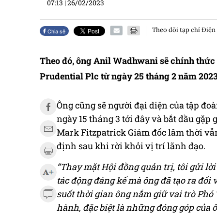
07:13
|
26/02/2023
Theo dõi tạp chí Điện
Chia sẻ
Theo đó, ông Anil Wadhwani sẽ chính thức 
Prudential Plc từ ngày 25 tháng 2 năm 2023
Ông cũng sẽ người đại diện của tập đo
ngày 15 tháng 3 tới đây và bắt đầu gặp 
Mark Fitzpatrick Giám đốc lâm thời vẫn
định sau khi rời khỏi vị trí lãnh đạo.
“Thay mặt Hội đồng quản trị, tôi gửi 
tác động đáng kể mà ông đã tạo ra đối v
suốt thời gian ông nắm giữ vai trò Ph
hành, đặc biệt là những đóng góp của ô