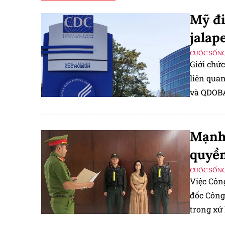
Mỹ đi
jalap
CUỘC SỐNG
Giới chức
liên quan
và QDOBA
nhận thô
Mạnh 
quyền
CUỘC SỐNG
Việc Côn
đốc Công
trong xử 
thông đi