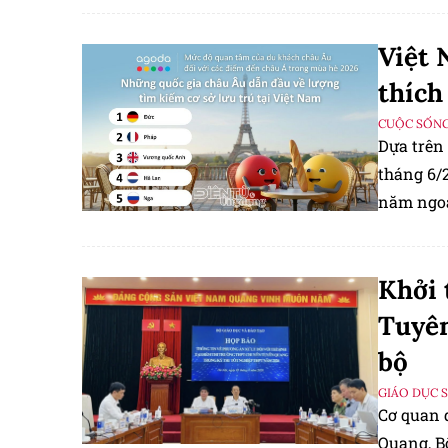
Facebook
Việt 
tác giả c
thích
CUỘC SỐNG
Dựa trên 
tháng 6/
năm ngoá
tìm kiếm 
Khởi 
Tuyên
bộ
GIÁO DỤC 
Cơ quan đ
Quang, Bộ