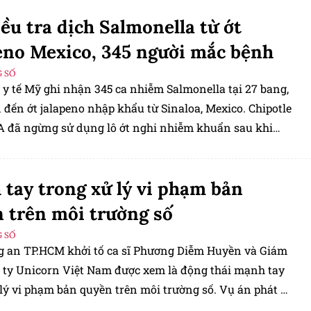
ều tra dịch Salmonella từ ớt
eno Mexico, 345 người mắc bệnh
 SỐ
 y tế Mỹ ghi nhận 345 ca nhiễm Salmonella tại 27 bang,
 đến ớt jalapeno nhập khẩu từ Sinaloa, Mexico. Chipotle
 đã ngừng sử dụng lô ớt nghi nhiễm khuẩn sau khi
ng báo từ cơ quan chức năng.
tay trong xử lý vi phạm bản
 trên môi trường số
 SỐ
g an TP.HCM khởi tố ca sĩ Phương Diễm Huyền và Giám
 ty Unicorn Việt Nam được xem là động thái mạnh tay
lý vi phạm bản quyền trên môi trường số. Vụ án phát đi
ệp rằng mọi hành vi khai thác tác phẩm trên YouTube,