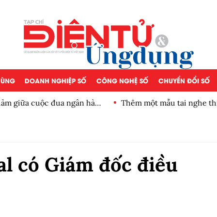
 DÙNG
DOANH NGHIỆP SỐ
CÔNG NGHỆ SỐ
CHUYỂN ĐỔI SỐ
iảm giữa cuộc đua ngân hàng
Thêm một mẫu tai nghe thiế
al có Giám đốc điều