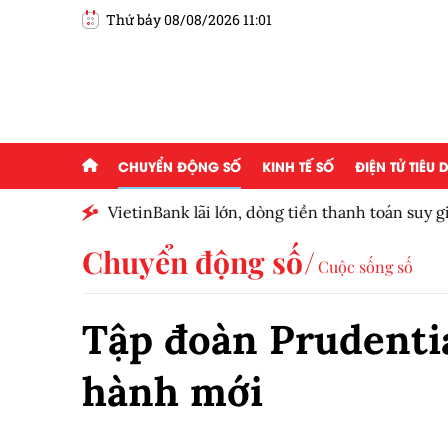
Thứ bảy 08/08/2026 11:01
CHUYỂN ĐỘNG SỐ
KINH TẾ SỐ
ĐIỆN TỬ TIÊU
 của
VietinBank lãi lớn, dòng tiền thanh toán suy g
số
Chuyển động số
Cuộc sống số
Tập đoàn Prudenti
hành mới