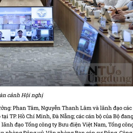
àn cảnh Hội nghị
rưởng: Phan Tâm, Nguyễn Thanh Lâm và lãnh đạo các
 tại TP. Hồ Chí Minh, Đà Nẵng; các cán bộ của Bộ đan
g; lãnh đạo Tổng công ty Bưu điện Việt Nam, Tổng côn
Văn phòng Đảng uỷ, Văn phòng Ban cán sự Đảng, Công