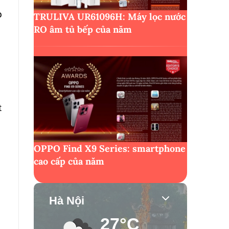
p
TRULIVA UR61096H: Máy lọc nước
RO âm tủ bếp của năm
t
,
OPPO Find X9 Series: smartphone
cao cấp của năm
Hà Nội
27°C