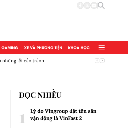
GAMING
XE VÀ PHƯƠNG TIỆN
KHOA HỌC
à những lỗi cần tránh
Quốc hội
chuyển g
ĐỌC NHIỀU
Lý do Vingroup đặt tên sân
vận động là VinFast
2