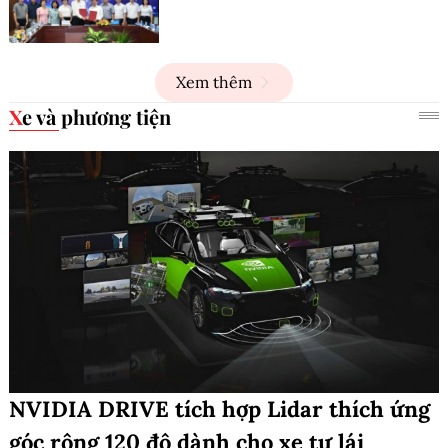
Xem thêm
Xe và phương tiện
NVIDIA DRIVE tích hợp Lidar thích ứng
góc rộng 120 độ dành cho xe tự lái