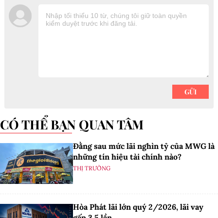
CÓ THỂ BẠN QUAN TÂM
Đằng sau mức lãi nghìn tỷ của MWG là
những tín hiệu tài chính nào?
THỊ TRƯỜNG
Hòa Phát lãi lớn quý 2/2026, lãi vay
gấp 3,5 lần