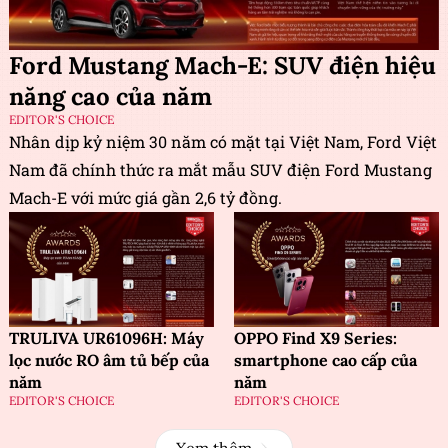
Ford Mustang Mach-E: SUV điện hiệu
năng cao của năm
EDITOR'S CHOICE
Nhân dịp kỷ niệm 30 năm có mặt tại Việt Nam, Ford Việt
Nam đã chính thức ra mắt mẫu SUV điện Ford Mustang
Mach-E với mức giá gần 2,6 tỷ đồng.
TRULIVA UR61096H: Máy
OPPO Find X9 Series:
lọc nước RO âm tủ bếp của
smartphone cao cấp của
năm
năm
EDITOR'S CHOICE
EDITOR'S CHOICE