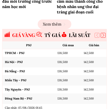
đầu mối trường công trước
cầm máu thành công cho
năm học mới
bệnh nhân ung thư đại
tràng giai đoạn cuối
Xem thêm
GIÁ VÀNG
TỶ GIÁ
LÃI SUẤT
PNJ
Giá mua
Giá bán
TPHCM - PNJ
138,500
142,500
Hà Nội - PNJ
138,500
142,500
Đà Nẵng - PNJ
138,500
142,500
Miền Tây - PNJ
138,500
142,500
Tây Nguyên - PNJ
138,500
142,500
Đông Nam Bộ - PNJ
138,500
142,500
Cập nhật: 07/08/2026 01:45