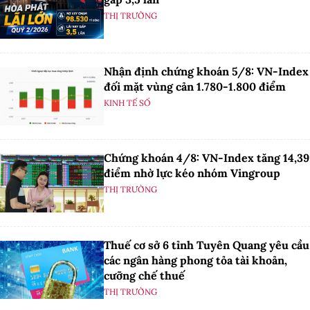
THỊ TRƯỜNG
Nhận định chứng khoán 5/8: VN-Index
đối mặt vùng cản 1.780-1.800 điểm
KINH TẾ SỐ
Chứng khoán 4/8: VN-Index tăng 14,39
điểm nhờ lực kéo nhóm Vingroup
THỊ TRƯỜNG
Thuế cơ sở 6 tỉnh Tuyên Quang yêu cầu
các ngân hàng phong tỏa tài khoản,
cưỡng chế thuế
THỊ TRƯỜNG