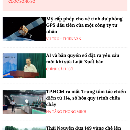
CUỘC SỐNG SỐ
Mỹ cấp phép cho vệ tinh dự phòng
GPS đầu tiên của một công ty tư
nhân
VŨ TRỤ - THIÊN VĂN
AI và bản quyền số đặt ra yêu cầu
mới khi sửa Luật Xuất bản
CHÍNH SÁCH SỐ
TP.HCM ra mắt Trung tâm tác chiến
điện tử 114, số hóa quy trình chữa
cháy
HẠ TẦNG THÔNG MINH
Thái Nguyên đưa 149 vùng chè lên