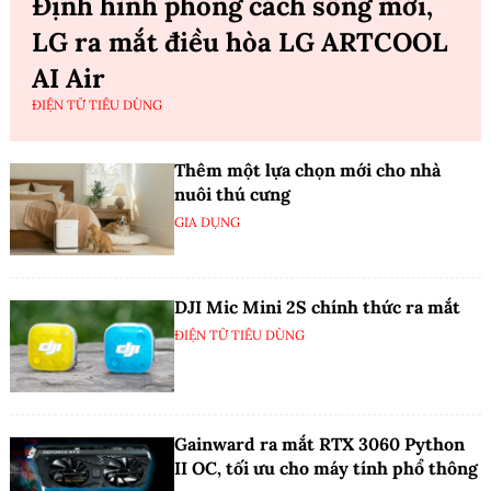
Định hình phong cách sống mới,
LG ra mắt điều hòa LG ARTCOOL
AI Air
ĐIỆN TỬ TIÊU DÙNG
Thêm một lựa chọn mới cho nhà
nuôi thú cưng
GIA DỤNG
DJI Mic Mini 2S chính thức ra mắt
ĐIỆN TỬ TIÊU DÙNG
Gainward ra mắt RTX 3060 Python
II OC, tối ưu cho máy tính phổ thông