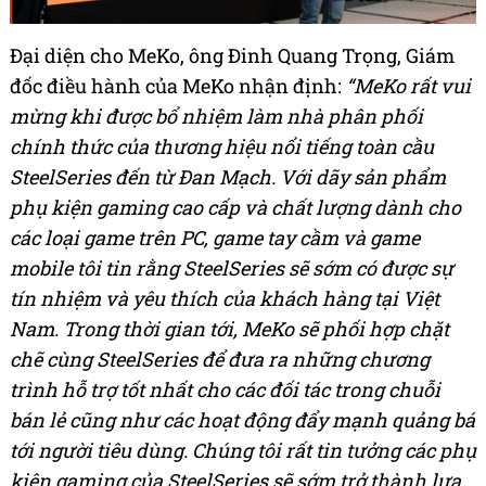
Đại diện cho MeKo, ông Đinh Quang Trọng, Giám
đốc điều hành của MeKo nhận định:
“MeKo rất vui
mừng khi được bổ nhiệm làm nhà phân phối
chính thức của thương hiệu nổi tiếng toàn cầu
SteelSeries đến từ Đan Mạch.
Với dãy sản phẩm
phụ kiện gaming cao cấp và chất lượng dành cho
các loại game trên PC, game tay cầm và game
mobile tôi tin rằng SteelSeries sẽ sớm có được sự
tín nhiệm và yêu thích của khách hàng tại Việt
Nam. Trong thời gian tới, MeKo sẽ phối hợp chặt
chẽ cùng SteelSeries để đưa ra những chương
trình hỗ trợ tốt nhất cho các đối tác trong chuỗi
bán lẻ cũng như các hoạt động đẩy mạnh quảng bá
tới người tiêu dùng. Chúng tôi rất tin tưởng các phụ
kiện gaming của SteelSeries sẽ sớm trở thành lựa