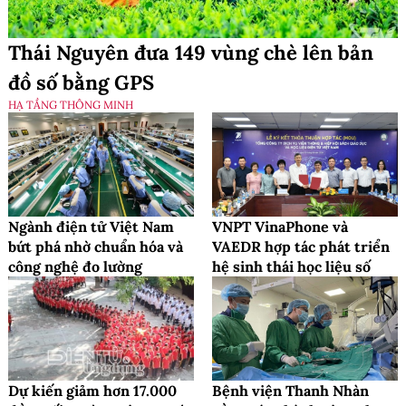
Thái Nguyên đưa 149 vùng chè lên bản
đồ số bằng GPS
HẠ TẦNG THÔNG MINH
Ngành điện tử Việt Nam
VNPT VinaPhone và
bứt phá nhờ chuẩn hóa và
VAEDR hợp tác phát triển
công nghệ đo lường
hệ sinh thái học liệu số
Dự kiến giảm hơn 17.000
Bệnh viện Thanh Nhàn