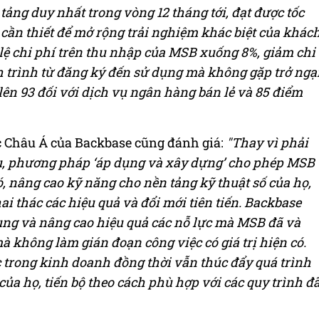
ảng duy nhất trong vòng 12 tháng tới, đạt được tốc
 cần thiết để mở rộng trải nghiệm khác biệt của khác
ệ chi phí trên thu nhập của MSB xuống 8%, giảm chi
 trình từ đăng ký đến sử dụng mà không gặp trở ngạ
ên 93 đối với dịch vụ ngân hàng bán lẻ và 85 điểm
c Châu Á của Backbase cũng đánh giá:
"Thay vì phải
đầu, phương pháp ‘áp dụng và xây dựng’ cho phép MSB
ó, nâng cao kỹ năng cho nền tảng kỹ thuật số của họ,
ai thác các hiệu quả và đổi mới tiên tiến. Backbase
sung và nâng cao hiệu quả các nỗ lực mà MSB đã và
à không làm gián đoạn công việc có giá trị hiện có.
c trong kinh doanh đồng thời vẫn thúc đẩy quá trình
của họ, tiến bộ theo cách phù hợp với các quy trình đ