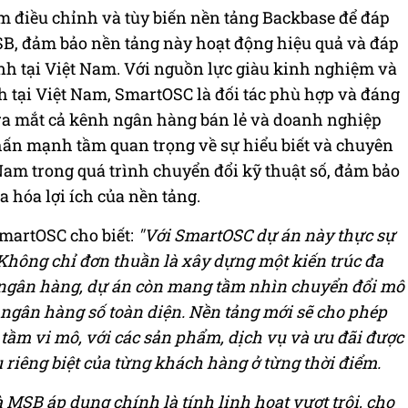
m điều chỉnh và tùy biến nền tảng Backbase để đáp
B, đảm bảo nền tảng này hoạt động hiệu quả và đáp
h tại Việt Nam. Với nguồn lực giàu kinh nghiệm và
nh tại Việt Nam, SmartOSC là đối tác phù hợp và đáng
 ra mắt cả kênh ngân hàng bán lẻ và doanh nghiệp
hấn mạnh tầm quan trọng về sự hiểu biết và chuyên
Nam trong quá trình chuyển đổi kỹ thuật số, đảm bảo
đa hóa lợi ích của nền tảng.
martOSC cho biết:
"Với SmartOSC dự án này thực sự
. Không chỉ đơn thuần là xây dựng một kiến trúc đa
i ngân hàng, dự án còn mang tầm nhìn chuyển đổi mô
ngân hàng số toàn diện. Nền tảng mới sẽ cho phép
ầm vi mô, với các sản phẩm, dịch vụ và ưu đãi được
u riêng biệt của từng khách hàng ở từng thời điểm.
MSB áp dụng chính là tính linh hoạt vượt trội, cho