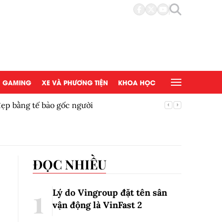
GAMING
XE VÀ PHƯƠNG TIỆN
KHOA HỌC
đẹp bằng tế bào gốc người
Copy/Pas
ĐỌC NHIỀU
Lý do Vingroup đặt tên sân
vận động là VinFast
2