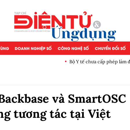
 DÙNG
DOANH NGHIỆP SỐ
CÔNG NGHỆ SỐ
CHUYỂN ĐỔI SỐ
Bộ Y tế chưa cấp phép làm 
 Backbase và SmartOSC
g tương tác tại Việt