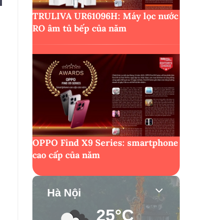
TRULIVA UR61096H: Máy lọc nước
RO âm tủ bếp của năm
OPPO Find X9 Series: smartphone
cao cấp của năm
Hà Nội
25°C