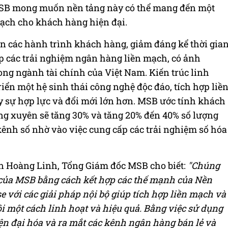
SB mong muốn nền tảng này có thể mang đến một
ạch cho khách hàng hiện đại.
ản các hành trình khách hàng, giảm đáng kể thời gia
p các trải nghiệm ngân hàng liền mạch, có ảnh
rong ngành tài chính của Việt Nam. Kiến trúc linh
iển một hệ sinh thái công nghệ độc đáo, tích hợp liề
y sự hợp lực và đổi mới lớn hơn. MSB ước tính khách
ng xuyên sẽ tăng 30% và tăng 20% đến 40% số lượng
nh số nhờ vào việc cung cấp các trải nghiệm số hóa
ễn Hoàng Linh, Tổng Giám đốc MSB cho biết:
"Chúng
ố của MSB bằng cách kết hợp các thế mạnh của Nền
với các giải pháp nội bộ giúp tích hợp liền mạch và
i một cách linh hoạt và hiệu quả. Bằng việc sử dụng
iện đại hóa và ra mắt các kênh ngân hàng bán lẻ và