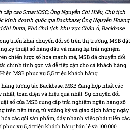
h cấp cao SmartOSC; Ông Nguyễn Chí Hiếu, Chủ tịch
ốc kinh doanh quốc gia Backbase; Ông Nguyễn Hoàng
dhi Dutta, Phó Chủ tịch khu vực Châu Á, Backbase
ng triển khai chuyển đổi số trên thị trường, MSB đặt
ảng kỹ thuật số hàng đầu và mang lại trải nghiệm
trên chiến lược số hóa mạnh mẽ, MSB đã chuyển đổi
tài chính tinh gọn và dễ tiếp cận cho cả khách hàng
Hiện MSB phục vụ 5,5 triệu khách hàng.
 hàng tương tác Backbase, MSB đang hợp nhất các
 nhất, toàn diện và hiệu quả nhất. Sự chuyển đổi
huật số của MSB cung cấp trải nghiệm ngân hàng số
g trên nền tảng, từ vđăng ký và giao dịch hàng ngày
n hóa các gói sản phẩm, đẩy nhanh việc phát triển các
í phục vụ 5,4 triệu khách hàng bán lẻ và 100.000