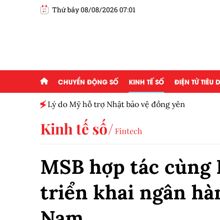
Thứ bảy 08/08/2026 07:01
CHUYỂN ĐỘNG SỐ
KINH TẾ SỐ
ĐIỆN TỬ TIÊU
h toàn
Lý do Mỹ hỗ trợ Nhật bảo vệ đồng yên
Kinh tế số
Fintech
MSB hợp tác cùng
triển khai ngân hàn
Nam