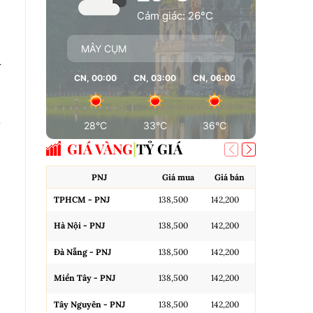
Cảm giác: 26°C
MÂY CỤM
n
CN, 00:00
CN, 03:00
CN, 06:00
CN, 09:00
n
28°C
33°C
36°C
37°C
GIÁ VÀNG
TỶ GIÁ
PNJ
Giá mua
Giá bán
A
TPHCM - PNJ
138,500
142,200
Miếng SJC H
Hà Nội - PNJ
138,500
142,200
Miếng SJC 
Đà Nẵng - PNJ
138,500
142,200
Miếng SJC T
Miền Tây - PNJ
138,500
142,200
N.Tròn, 3A,
Tây Nguyên - PNJ
138,500
142,200
N.Tròn, 3A,