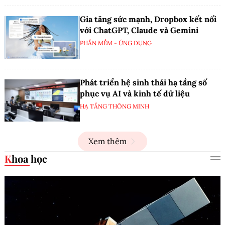
Gia tăng sức mạnh, Dropbox kết nối
với ChatGPT, Claude và Gemini
PHẦN MỀM - ỨNG DỤNG
Phát triển hệ sinh thái hạ tầng số
phục vụ AI và kinh tế dữ liệu
HẠ TẦNG THÔNG MINH
Xem thêm
Khoa học