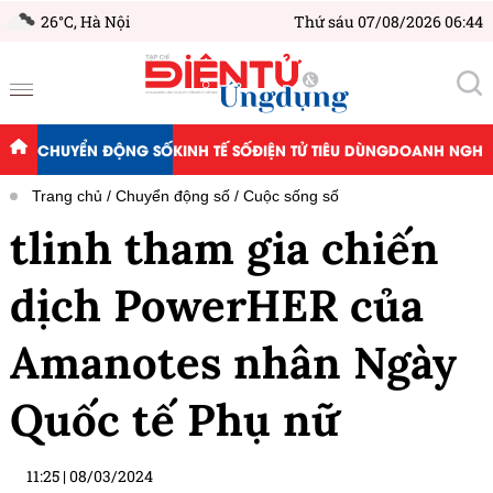
26°C,
Hà Nội
Thứ sáu 07/08/2026 06:44
CHUYỂN ĐỘNG SỐ
KINH TẾ SỐ
ĐIỆN TỬ TIÊU DÙNG
DOANH NGHIỆ
Trang chủ
Chuyển động số
Cuộc sống số
tlinh tham gia chiến
dịch PowerHER của
Amanotes nhân Ngày
Quốc tế Phụ nữ
11:25
|
08/03/2024