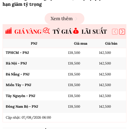
hạn giảm tỷ trọng
Xem thêm
GIÁ VÀNG
TỶ GIÁ
LÃI SUẤT
PNJ
Giá mua
Giá bán
TPHCM - PNJ
138,500
142,500
Hà Nội - PNJ
138,500
142,500
Đà Nẵng - PNJ
138,500
142,500
Miền Tây - PNJ
138,500
142,500
Tây Nguyên - PNJ
138,500
142,500
Đông Nam Bộ - PNJ
138,500
142,500
Cập nhật: 07/08/2026 06:00