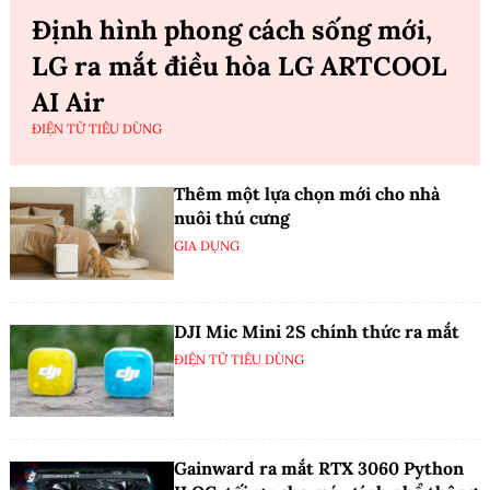
Định hình phong cách sống mới,
LG ra mắt điều hòa LG ARTCOOL
AI Air
ĐIỆN TỬ TIÊU DÙNG
Thêm một lựa chọn mới cho nhà
nuôi thú cưng
GIA DỤNG
DJI Mic Mini 2S chính thức ra mắt
ĐIỆN TỬ TIÊU DÙNG
Gainward ra mắt RTX 3060 Python