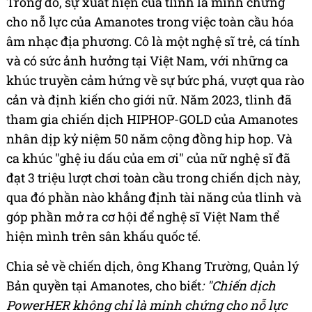
Trong đó, sự xuất hiện của tlinh là minh chứng
cho nỗ lực của Amanotes trong việc toàn cầu hóa
âm nhạc địa phương. Cô là một nghệ sĩ trẻ, cá tính
và có sức ảnh hưởng tại Việt Nam, với những ca
khúc truyền cảm hứng về sự bức phá, vượt qua rào
cản và định kiến cho giới nữ. Năm 2023, tlinh đã
tham gia chiến dịch HIPHOP-GOLD của Amanotes
nhân dịp kỷ niệm 50 năm cộng đồng hip hop. Và
ca khúc "ghệ iu dấu của em ơi" của nữ nghệ sĩ đã
đạt 3 triệu lượt chơi toàn cầu trong chiến dịch này,
qua đó phần nào khẳng định tài năng của tlinh và
góp phần mở ra cơ hội để nghệ sĩ Việt Nam thể
hiện mình trên sân khấu quốc tế.
Chia sẻ về chiến dịch, ông Khang Trường, Quản lý
Bản quyền tại Amanotes, cho biết
: "Chiến dịch
PowerHER không chỉ là minh chứng cho nỗ lực