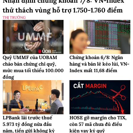
Nhận định chứng khoán 7/8: VN-Index
thử thách vùng hỗ trợ 1.750-1.760 điểm
THỊ TRƯỜNG
Quỹ UMMF của UOBAM
Chứng khoán 6/8: Ngân
chào bán chứng chỉ quỹ,
hàng và bán lẻ kéo lùi, VN-
mức mua tối thiểu 100.000
Index mất 11,68 điểm
đồng
LPBank lãi trước thuế
HOSE gỡ margin cho TIX,
5.973 tỷ đồng nửa đầu
còn 57 mã chưa đủ điều
năm, tiền gửi không kỳ
kiện vay ký quỹ