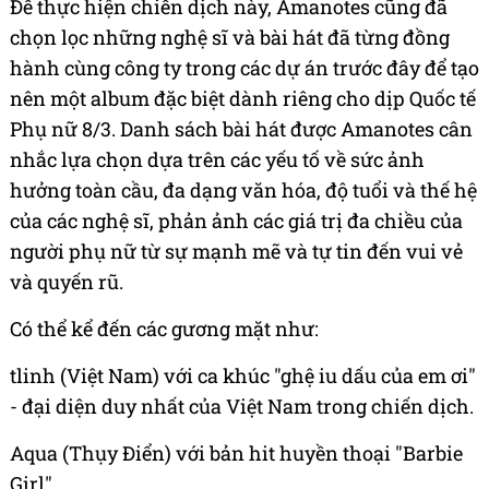
Để thực hiện chiến dịch này, Amanotes cũng đã
chọn lọc những nghệ sĩ và bài hát đã từng đồng
hành cùng công ty trong các dự án trước đây để tạo
nên một album đặc biệt dành riêng cho dịp Quốc tế
Phụ nữ 8/3. Danh sách bài hát được Amanotes cân
nhắc lựa chọn dựa trên các yếu tố về sức ảnh
hưởng toàn cầu, đa dạng văn hóa, độ tuổi và thế hệ
của các nghệ sĩ, phản ảnh các giá trị đa chiều của
người phụ nữ từ sự mạnh mẽ và tự tin đến vui vẻ
và quyến rũ.
Có thể kể đến các gương mặt như:
tlinh (Việt Nam) với ca khúc "ghệ iu dấu của em ơi"
- đại diện duy nhất của Việt Nam trong chiến dịch.
Aqua (Thụy Điển) với bản hit huyền thoại "Barbie
Girl".