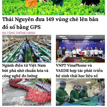
Thái Nguyên đưa 149 vùng chè lên bản
đồ số bằng GPS
HẠ TẦNG THÔNG MINH
Ngành điện tử Việt Nam
VNPT VinaPhone và
bứt phá nhờ chuẩn hóa và
VAEDR hợp tác phát triển
công nghệ đo lường
hệ sinh thái học liệu số