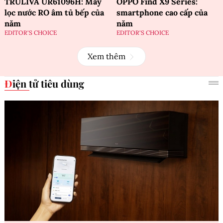
TRULIVA UR61096H: Máy
OPPO Find X9 Series:
lọc nước RO âm tủ bếp của
smartphone cao cấp của
năm
năm
EDITOR'S CHOICE
EDITOR'S CHOICE
Xem thêm
Điện tử tiêu dùng