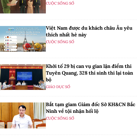
CUỘC SỐNG SỐ
Việt Nam được du khách châu Âu yêu
thích nhất hè này
CUỘC SỐNG SỐ
Khởi tố 29 bị can vụ gian lận điểm thi
Tuyên Quang, 328 thí sinh thi lại toàn
bộ
GIÁO DỤC SỐ
Bắt tạm giam Giám đốc Sở KH&CN Bắc
Ninh về tội nhận hối lộ
CUỘC SỐNG SỐ