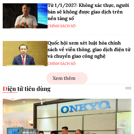
Từ 1/1/2027: Không xác thực, người
bán sẽ không được giao dịch trên
nền tảng số
CHÍNH SÁCH SỐ
Quốc hội xem xét luật hóa chính
sách về viễn thông, giao dịch điện tử
và chuyển giao công nghệ
CHÍNH SÁCH SỐ
Xem thêm
Điện tử tiêu dùng