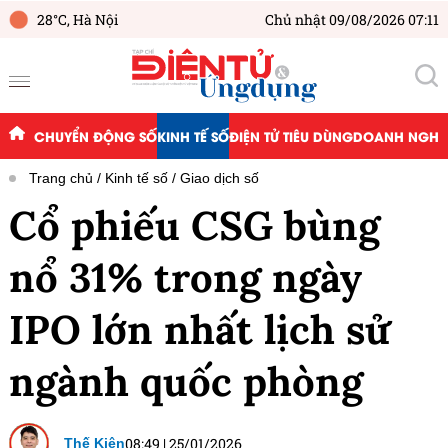
28°C,
Hà Nội
Chủ nhật 09/08/2026 07:11
CHUYỂN ĐỘNG SỐ
KINH TẾ SỐ
ĐIỆN TỬ TIÊU DÙNG
DOANH NGHIỆ
Trang chủ
Kinh tế số
Giao dịch số
Cổ phiếu CSG bùng
nổ 31% trong ngày
IPO lớn nhất lịch sử
ngành quốc phòng
08:49
|
25/01/2026
Thế Kiên