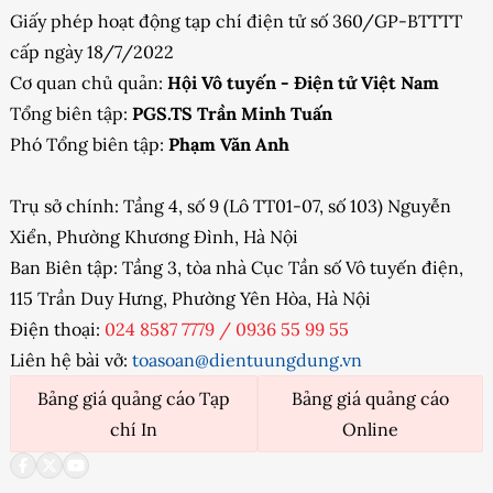
Giấy phép hoạt động tạp chí điện tử số 360/GP-BTTTT
cấp ngày 18/7/2022
Cơ quan chủ quản:
Hội Vô tuyến - Điện tử Việt Nam
Tổng biên tập:
PGS.TS Trần Minh Tuấn
Phó Tổng biên tập:
Phạm Văn Anh
Trụ sở chính: Tầng 4, số 9 (Lô TT01-07, số 103) Nguyễn
Xiển, Phường Khương Đình, Hà Nội
Ban Biên tập: Tầng 3, tòa nhà Cục Tần số Vô tuyến điện,
115 Trần Duy Hưng, Phường Yên Hòa, Hà Nội
Điện thoại:
024 8587 7779
/
0936 55 99 55
Liên hệ bài vở:
toasoan@dientuungdung.vn
Bảng giá quảng cáo Tạp
Bảng giá quảng cáo
chí In
Online