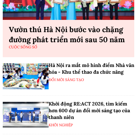
Vườn thú Hà Nội bước vào chặng
đường phát triển mới sau 50 năm
CUỘC SỐNG SỐ
Hà Nội ra mắt mô hình điểm Nhà văn
hóa - Khu thể thao đa chức năng
ĐỔI MỚI SÁNG TẠO
Khởi động RE:ACT 2026, tìm kiếm
hơn 600 dự án đổi mới sáng tạo của
thanh niên
KHỞI NGHIỆP