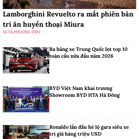
Lamborghini Revuelto ra mắt phiên bản
tri ân huyền thoại Miura
XE VÀ PHƯƠNG TIỆN
Ba hãng xe Trung Quốc lọt top 10
toàn cầu nửa đầu năm 2026
BYD Việt Nam khai trương
Showroom BYD HTA Hà Đông
Ronaldo lần đầu hé lộ gara siêu xe
trị giá hàng triệu USD