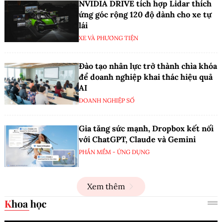
NVIDIA DRIVE tích hợp Lidar thích
ứng góc rộng 120 độ dành cho xe tự
lái
XE VÀ PHƯƠNG TIỆN
Đào tạo nhân lực trở thành chìa khóa
để doanh nghiệp khai thác hiệu quả
AI
DOANH NGHIỆP SỐ
Gia tăng sức mạnh, Dropbox kết nối
với ChatGPT, Claude và Gemini
PHẦN MỀM - ỨNG DỤNG
Xem thêm
Khoa học