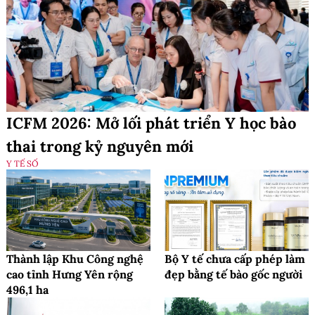
ICFM 2026: Mở lối phát triển Y học bào
thai trong kỷ nguyên mới
Y TẾ SỐ
Thành lập Khu Công nghệ
Bộ Y tế chưa cấp phép làm
cao tỉnh Hưng Yên rộng
đẹp bằng tế bào gốc người
496,1 ha