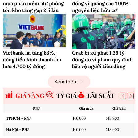
mua phần mềm, dự phòng
đồng vì quảng cáo '100%
tồn kho tăng gấp 2,5 lần
nguyên liệu hữu cơ'
Vietbank lãi tăng 83%,
Grab bị xử phạt 1,36 tỷ
dòng tiền kinh doanh âm
đồng do vi phạm quy định
hơn 4.700 tỷ đồng
bảo vệ người tiêu dùng
Xem thêm
GIÁ VÀNG
TỶ GIÁ
LÃI SUẤT
PNJ
Giá mua
Giá bán
TPHCM - PNJ
140,000
143,900
Hà Nội - PNJ
140,000
143,900