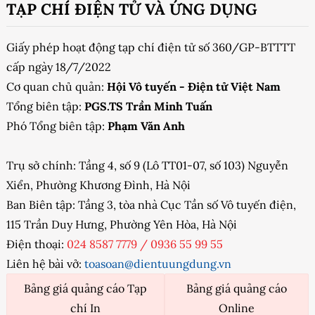
TẠP CHÍ ĐIỆN TỬ VÀ ỨNG DỤNG
Giấy phép hoạt động tạp chí điện tử số 360/GP-BTTTT
cấp ngày 18/7/2022
Cơ quan chủ quản:
Hội Vô tuyến - Điện tử Việt Nam
Tổng biên tập:
PGS.TS Trần Minh Tuấn
Phó Tổng biên tập:
Phạm Văn Anh
Trụ sở chính: Tầng 4, số 9 (Lô TT01-07, số 103) Nguyễn
Xiển, Phường Khương Đình, Hà Nội
Ban Biên tập: Tầng 3, tòa nhà Cục Tần số Vô tuyến điện,
115 Trần Duy Hưng, Phường Yên Hòa, Hà Nội
Điện thoại:
024 8587 7779
/
0936 55 99 55
Liên hệ bài vở:
toasoan@dientuungdung.vn
Bảng giá quảng cáo Tạp
Bảng giá quảng cáo
chí In
Online