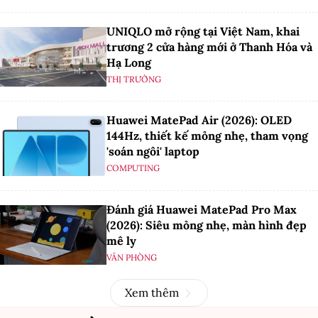
UNIQLO mở rộng tại Việt Nam, khai
trương 2 cửa hàng mới ở Thanh Hóa và
Hạ Long
THỊ TRƯỜNG
Huawei MatePad Air (2026): OLED
144Hz, thiết kế mỏng nhẹ, tham vọng
'soán ngôi' laptop
COMPUTING
Đánh giá Huawei MatePad Pro Max
(2026): Siêu mỏng nhẹ, màn hình đẹp
mê ly
VĂN PHÒNG
Xem thêm