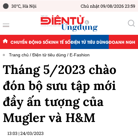
30°C,
Hà Nội
Chủ nhật 09/08/2026 23:59
CHUYỂN ĐỘNG SỐ
KINH TẾ SỐ
ĐIỆN TỬ TIÊU DÙNG
DOANH NGHIỆ
Trang chủ
Điện tử tiêu dùng
E-Fashion
Tháng 5/2023 chào
đón bộ sưu tập mới
đầy ấn tượng của
Mugler và H&M
13:03
|
24/03/2023