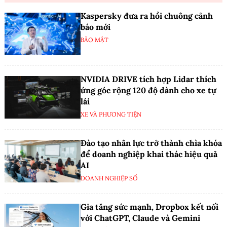
Kaspersky đưa ra hồi chuông cảnh
báo mới
BẢO MẬT
NVIDIA DRIVE tích hợp Lidar thích
ứng góc rộng 120 độ dành cho xe tự
lái
XE VÀ PHƯƠNG TIỆN
Đào tạo nhân lực trở thành chìa khóa
để doanh nghiệp khai thác hiệu quả
AI
DOANH NGHIỆP SỐ
Gia tăng sức mạnh, Dropbox kết nối
với ChatGPT, Claude và Gemini