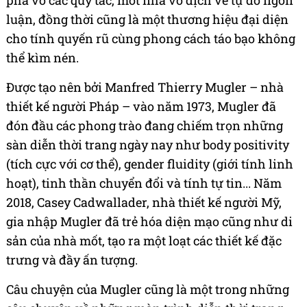
phá vỡ các quy tắc, môt nhà vô địch về tự do ngôn
luận, đồng thời cũng là một thương hiệu đại diện
cho tính quyến rũ cùng phong cách táo bạo không
thể kìm nén.
Được tạo nên bởi Manfred Thierry Mugler – nhà
thiết kế người Pháp – vào năm 1973, Mugler đã
đón đầu các phong trào đang chiếm trọn những
sàn diễn thời trang ngày nay như body positivity
(tích cực với cơ thể), gender fluidity (giới tính linh
hoạt), tinh thần chuyển đổi và tính tự tin... Năm
2018, Casey Cadwallader, nhà thiết kế người Mỹ,
gia nhập Mugler đã trẻ hóa diện mạo cũng như di
sản của nhà mốt, tạo ra một loạt các thiết kế đặc
trưng và đầy ấn tượng.
Câu chuyện của Mugler cũng là một trong những