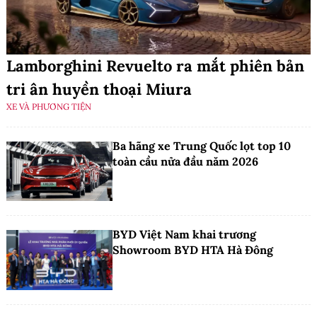
Lamborghini Revuelto ra mắt phiên bản
tri ân huyền thoại Miura
XE VÀ PHƯƠNG TIỆN
Ba hãng xe Trung Quốc lọt top 10
toàn cầu nửa đầu năm 2026
BYD Việt Nam khai trương
Showroom BYD HTA Hà Đông