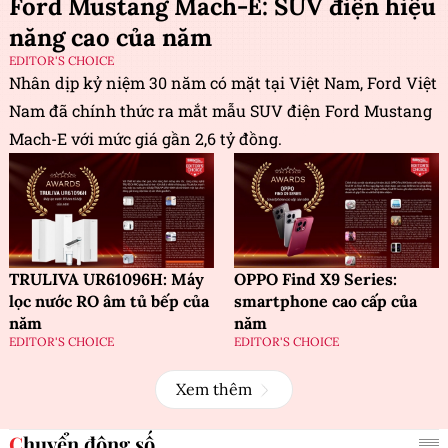
Ford Mustang Mach-E: SUV điện hiệu
năng cao của năm
EDITOR'S CHOICE
Nhân dịp kỷ niệm 30 năm có mặt tại Việt Nam, Ford Việt
Nam đã chính thức ra mắt mẫu SUV điện Ford Mustang
Mach-E với mức giá gần 2,6 tỷ đồng.
TRULIVA UR61096H: Máy
OPPO Find X9 Series:
lọc nước RO âm tủ bếp của
smartphone cao cấp của
năm
năm
EDITOR'S CHOICE
EDITOR'S CHOICE
Xem thêm
Chuyển động số