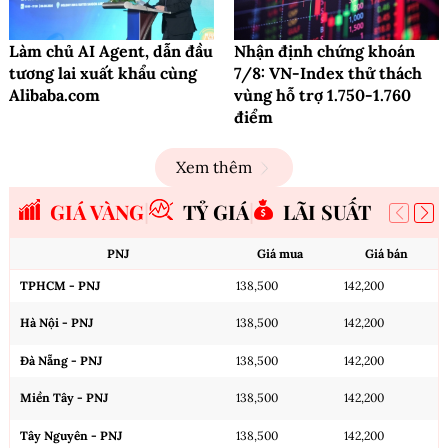
Làm chủ AI Agent, dẫn đầu
Nhận định chứng khoán
tương lai xuất khẩu cùng
7/8: VN-Index thử thách
Alibaba.com
vùng hỗ trợ 1.750-1.760
điểm
Xem thêm
GIÁ VÀNG
TỶ GIÁ
LÃI SUẤT
PNJ
Giá mua
Giá bán
TPHCM - PNJ
138,500
142,200
Hà Nội - PNJ
138,500
142,200
Đà Nẵng - PNJ
138,500
142,200
Miền Tây - PNJ
138,500
142,200
Tây Nguyên - PNJ
138,500
142,200