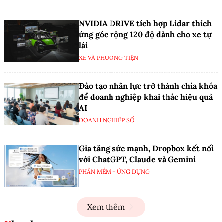
NVIDIA DRIVE tích hợp Lidar thích
ứng góc rộng 120 độ dành cho xe tự
lái
XE VÀ PHƯƠNG TIỆN
Đào tạo nhân lực trở thành chìa khóa
để doanh nghiệp khai thác hiệu quả
AI
DOANH NGHIỆP SỐ
Gia tăng sức mạnh, Dropbox kết nối
với ChatGPT, Claude và Gemini
PHẦN MỀM - ỨNG DỤNG
Xem thêm