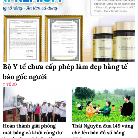
Bộ Y tế chưa cấp phép làm đẹp bằng tế
bào gốc người
Y TẾ SỐ
Hoàn thành giải phóng
Thái Nguyên đưa 149 vùng
mặt bằng và khởi công dự
chè lên bản đồ số bằng