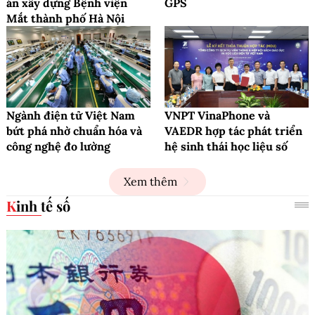
án xây dựng Bệnh viện
GPS
Mắt thành phố Hà Nội
Ngành điện tử Việt Nam
VNPT VinaPhone và
bứt phá nhờ chuẩn hóa và
VAEDR hợp tác phát triển
công nghệ đo lường
hệ sinh thái học liệu số
Xem thêm
Kinh tế số