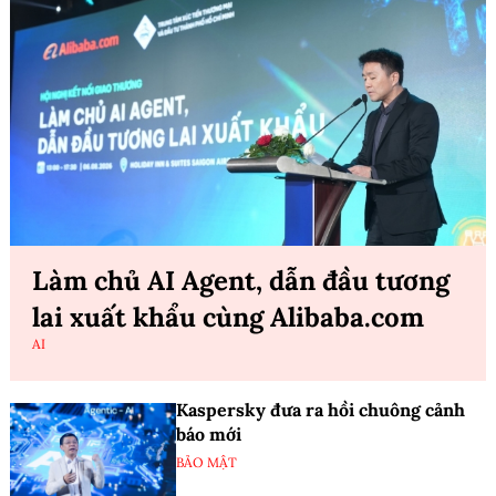
Làm chủ AI Agent, dẫn đầu tương
lai xuất khẩu cùng Alibaba.com
AI
Kaspersky đưa ra hồi chuông cảnh
báo mới
BẢO MẬT