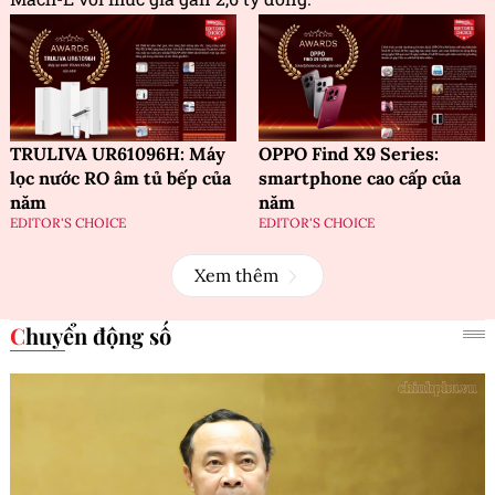
TRULIVA UR61096H: Máy
OPPO Find X9 Series:
lọc nước RO âm tủ bếp của
smartphone cao cấp của
năm
năm
EDITOR'S CHOICE
EDITOR'S CHOICE
Xem thêm
Chuyển động số