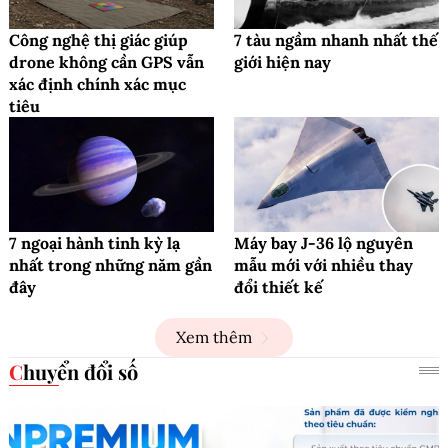
Công nghệ thị giác giúp
7 tàu ngầm nhanh nhất thế
drone không cần GPS vẫn
giới hiện nay
xác định chính xác mục
tiêu
7 ngoại hành tinh kỳ lạ
Máy bay J-36 lộ nguyên
nhất trong những năm gần
mẫu mới với nhiều thay
đây
đổi thiết kế
Xem thêm
Chuyển đổi số