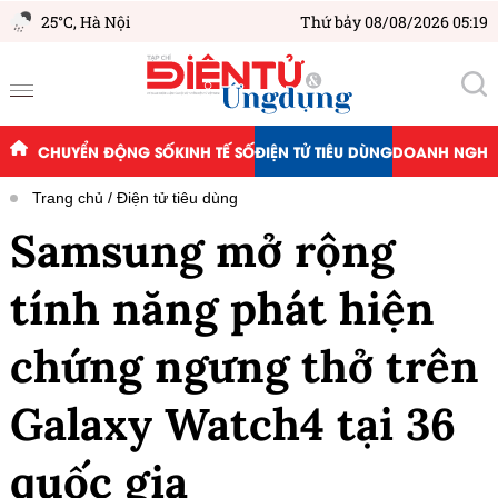
25°C,
Hà Nội
Thứ bảy 08/08/2026 05:19
CHUYỂN ĐỘNG SỐ
KINH TẾ SỐ
ĐIỆN TỬ TIÊU DÙNG
DOANH NGHIỆ
Trang chủ
Điện tử tiêu dùng
Samsung mở rộng
tính năng phát hiện
chứng ngưng thở trên
Galaxy Watch4 tại 36
quốc gia