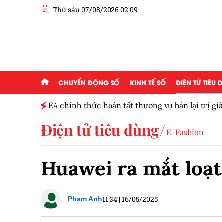
Thứ sáu 07/08/2026 02:09
CHUYỂN ĐỘNG SỐ
KINH TẾ SỐ
ĐIỆN TỬ TIÊU
Khởi động xét chọn Doanh nghiệp đạt chuẩn v
Nam 2026
Điện tử tiêu dùng
E-Fashion
Huawei ra mắt loạ
11:34
|
16/05/2025
Phạm Anh