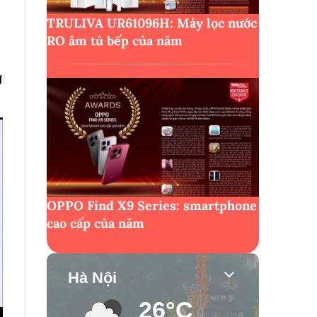
TRULIVA UR61096H: Máy lọc nước
RO âm tủ bếp của năm
g
OPPO Find X9 Series: smartphone
cao cấp của năm
Hà Nội
26°C