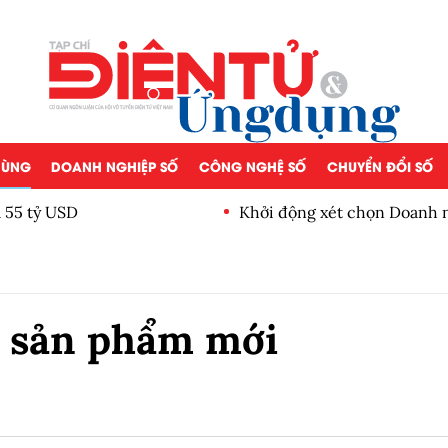
 DÙNG
DOANH NGHIỆP SỐ
CÔNG NGHỆ SỐ
CHUYỂN ĐỔI SỐ
ăn hóa kinh doanh Việt
Quỹ UMMF của UOBAM chào
100.000 đồng
t sản phẩm mới