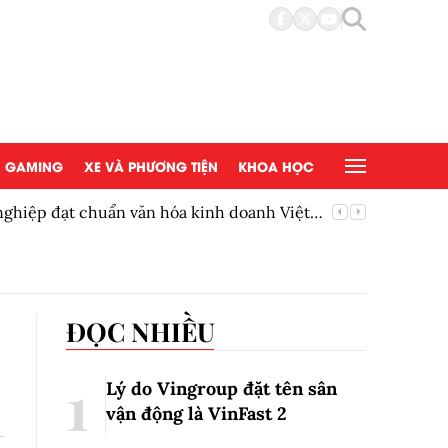
GAMING
XE VÀ PHƯƠNG TIỆN
KHOA HỌC
 bán chứng chỉ quỹ, mức mua tối thiểu
Siêu ph
ĐỌC NHIỀU
Lý do Vingroup đặt tên sân
vận động là VinFast
2