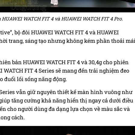
m HUAWEI WATCH FIT 4 và HUAWEI WATCH FIT 4 Pro.
 Active”, bộ đôi HUAWEI WATCH FIT 4 và HUAWEI
thời trang, sáng tạo nhưng không kém phần thoải má
 phiên bản HUAWEI WATCH FIT 4 và 30,4g cho phiên
WATCH FIT 4 Series sẽ mang đến trải nghiệm đeo
o đuổi lối sống năng động.
Series vẫn giữ nguyên thiết kế màn hình vuông như
giúp tăng cường khả năng hiển thị ngay cả dưới điều
n cho người dùng đa dạng lựa chọn về màu sắc và
hong cách.