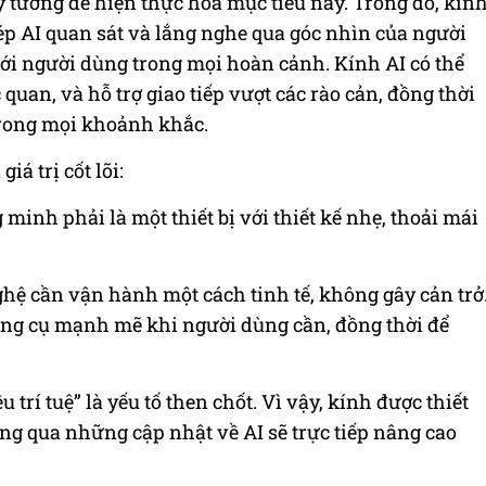
 lý tưởng để hiện thực hóa mục tiêu này. Trong đó, kín
ép AI quan sát và lắng nghe qua góc nhìn của người
với người dùng trong mọi hoàn cảnh. Kính AI có thể
c quan, và hỗ trợ giao tiếp vượt các rào cản, đồng thời
trong mọi khoảnh khắc.
iá trị cốt lõi:
 minh phải là một thiết bị với thiết kế nhẹ, thoải mái
hệ cần vận hành một cách tinh tế, không gây cản trở
ông cụ mạnh mẽ khi người dùng cần, đồng thời để
u trí tuệ” là yếu tố then chốt. Vì vậy, kính được thiết
hông qua những cập nhật về AI sẽ trực tiếp nâng cao