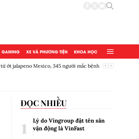
GAMING
XE VÀ PHƯƠNG TIỆN
KHOA HỌC
 từ ớt jalapeno Mexico, 345 người mắc bệnh
BIC tung
ĐỌC NHIỀU
Lý do Vingroup đặt tên sân
vận động là VinFast