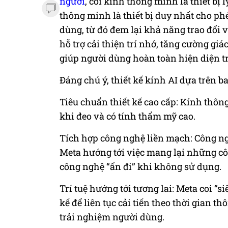
người
, coi kính thông minh là thiết bị
thông minh là thiết bị duy nhất cho ph
dùng, từ đó đem lại khả năng trao đổi 
hỗ trợ cải thiện trí nhớ, tăng cường giá
giúp người dùng hoàn toàn hiện diện 
Đáng chú ý, thiết kế kính AI dựa trên ba g
Tiêu chuẩn thiết kế cao cấp: Kính thông
khi đeo và có tính thẩm mỹ cao.
Tích hợp công nghệ liền mạch: Công ng
Meta hướng tới việc mang lại những c
công nghệ “ẩn đi” khi không sử dụng.
Trí tuệ hướng tới tương lai: Meta coi “siê
kế để liên tục cải tiến theo thời gian t
trải nghiệm người dùng.