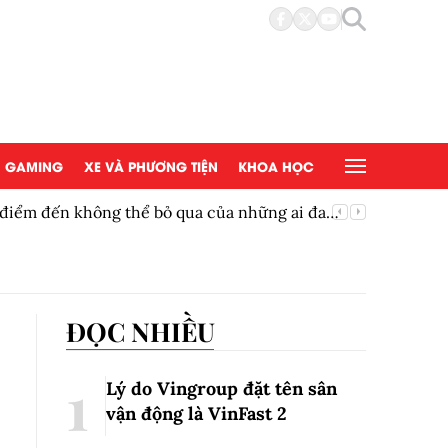
GAMING
XE VÀ PHƯƠNG TIỆN
KHOA HỌC
à điểm đến không thể bỏ qua của những ai đam
Khởi độn
đình
thanh ni
ĐỌC NHIỀU
Lý do Vingroup đặt tên sân
vận động là VinFast
2