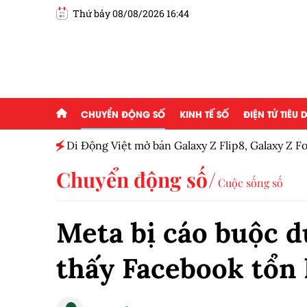
Thứ bảy 08/08/2026 16:44
CHUYỂN ĐỘNG SỐ
KINH TẾ SỐ
ĐIỆN TỬ TIÊU
năng
Di Động Việt mở bán Galaxy Z Flip8, Galaxy Z Fo
giảm đến 12 triệu đồng
Chuyển động số
Cuộc sống số
Meta bị cáo buộc 
thấy Facebook tổn 