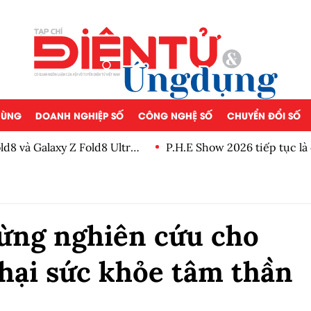
 DÙNG
DOANH NGHIỆP SỐ
CÔNG NGHỆ SỐ
CHUYỂN ĐỔI SỐ
ld8 và Galaxy Z Fold8 Ultra,
P.H.E Show 2026 tiếp tục l
mê âm thanh và giải trí gia 
dừng nghiên cứu cho
hại sức khỏe tâm thần