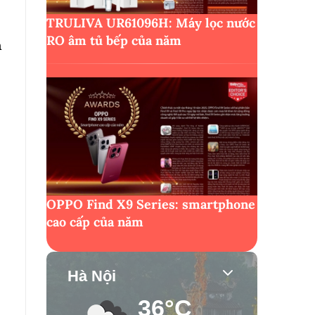
TRULIVA UR61096H: Máy lọc nước
RO âm tủ bếp của năm
n
OPPO Find X9 Series: smartphone
cao cấp của năm
Hà Nội
36°C