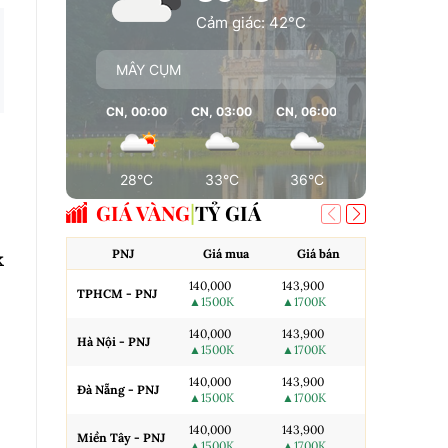
Cảm giác: 42°C
MÂY CỤM
CN, 00:00
CN, 03:00
CN, 06:00
CN, 09:00
28°C
33°C
36°C
37°C
GIÁ VÀNG
TỶ GIÁ
PNJ
Giá mua
Giá bán
AJC
k
140,000
143,900
TPHCM - PNJ
Miếng SJC H
▲1500K
▲1700K
140,000
143,900
Hà Nội - PNJ
Miếng SJC 
▲1500K
▲1700K
140,000
143,900
Đà Nẵng - PNJ
Miếng SJC T
▲1500K
▲1700K
140,000
143,900
N.Tròn, 3A,
Miền Tây - PNJ
▲1500K
▲1700K
H.Nội