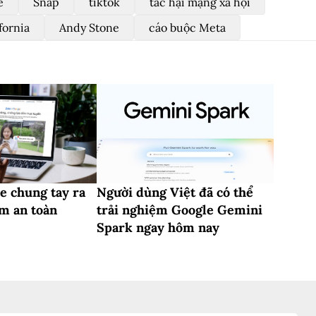
e
Snap
tiktok
tác hại mạng xã hội
fornia
Andy Stone
cáo buộc Meta
e chung tay ra
Người dùng Việt đã có thể
m an toàn
trải nghiệm Google Gemini
Spark ngay hôm nay