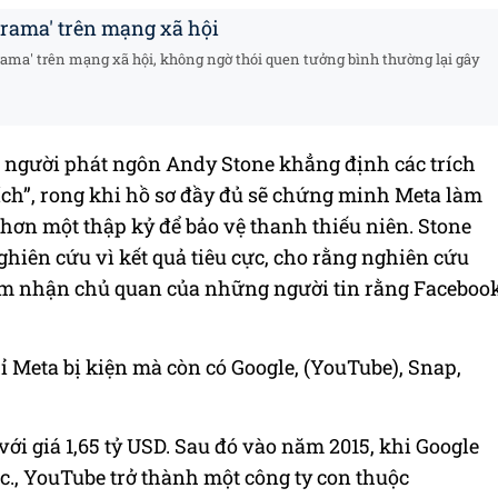
drama' trên mạng xã hội
drama' trên mạng xã hội, không ngờ thói quen tưởng bình thường lại gây
 người phát ngôn Andy Stone khẳng định các trích
đích”, rong khi hồ sơ đầy đủ sẽ chứng minh Meta làm
hơn một thập kỷ để bảo vệ thanh thiếu niên. Stone
hiên cứu vì kết quả tiêu cực, cho rằng nghiên cứu
cảm nhận chủ quan của những người tin rằng Faceboo
hỉ Meta bị kiện mà còn có Google, (YouTube), Snap,
i giá 1,65 tỷ USD. Sau đó vào năm 2015, khi Google
nc., YouTube trở thành một công ty con thuộc