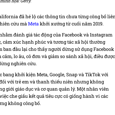
minh họa: Getty.
lifornia đã hé lộ các thông tin chưa từng công bố liê
ghiên cứu mà
Meta
khởi xướng từ cuối năm 2019.
 nhằm đánh giá tác động của Facebook và Instagram
ức, cảm xúc hạnh phúc và tương tác xã hội thường
ệm ban đầu lại cho thấy người dừng sử dụng Facebook
 cảm, lo âu, cô đơn và giảm so sánh xã hội, điều được
 dừng nghiên cứu.
 bang khởi kiện Meta, Google, Snap và TikTok với
i đối với trẻ em và thanh thiếu niên nhưng không
g giới giáo dục và cơ quan quản lý. Một nhân viên
việc che giấu kết quả tiêu cực có giống hành vi các
hưng không công bố.