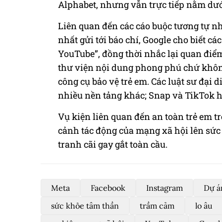
Alphabet, nhưng vẫn trực tiếp nằm dướ
Liên quan đến các cáo buộc tương tự n
nhất gửi tới báo chí, Google cho biết c
YouTube”, đồng thời nhắc lại quan điểm
thư viện nội dung phong phú chứ không
công cụ bảo vệ trẻ em. Các luật sư đại
nhiều nền tảng khác; Snap và TikTok hi
Vụ kiện liên quan đến an toàn trẻ em tr
cảnh tác động của mạng xã hội lên sức 
tranh cãi gay gắt toàn cầu.
Meta
Facebook
Instagram
Dự á
sức khỏe tâm thần
trầm cảm
lo âu