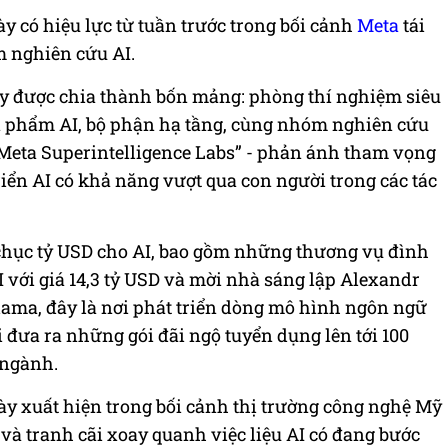
ày có hiệu lực từ tuần trước trong bối cảnh
Meta
tái
m nghiên cứu AI.
 ty được chia thành bốn mảng: phòng thí nghiệm siêu
n phẩm AI, bộ phận hạ tầng, cùng nhóm nghiên cứu
 “Meta Superintelligence Labs” - phản ánh tham vọng
ển AI có khả năng vượt qua con người trong các tác
chục tỷ USD cho AI, bao gồm những thương vụ đình
với giá 14,3 tỷ USD và mời nhà sáng lập Alexandr
ama, đây là nơi phát triển dòng mô hình ngôn ngữ
 đưa ra những gói đãi ngộ tuyển dụng lên tới 100
 ngành.
ày xuất hiện trong bối cảnh thị trường công nghệ Mỹ
và tranh cãi xoay quanh việc liệu AI có đang bước