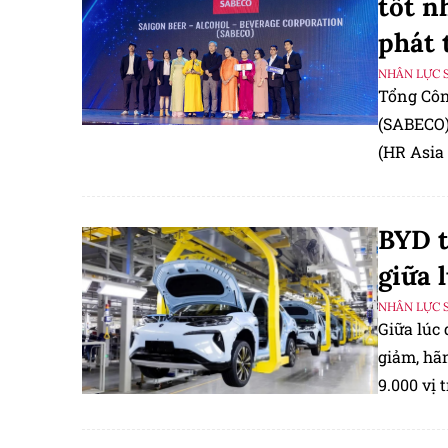
tốt n
phát 
NHÂN LỰC 
Tổng Công
(SABECO)
(HR Asia 
thưởng H
BYD t
giữa 
NHÂN LỰC 
Giữa lúc 
giảm, hã
9.000 vị 
nguồn lực