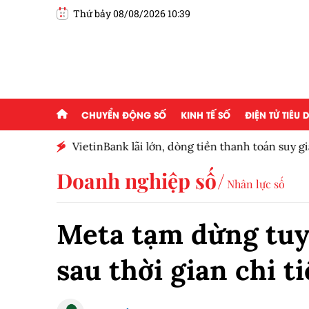
Thứ bảy 08/08/2026 10:39
CHUYỂN ĐỘNG SỐ
KINH TẾ SỐ
ĐIỆN TỬ TIÊU
 của
VietinBank lãi lớn, dòng tiền thanh toán suy g
số
Doanh nghiệp số
Nhân lực số
Meta tạm dừng tuy
sau thời gian chi t