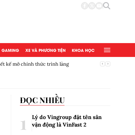
GAMING
XE VÀ PHƯƠNG TIỆN
KHOA HỌC
t kế mở chính thức trình làng
Thúc đẩy
mắt tại 
ĐỌC NHIỀU
Lý do Vingroup đặt tên sân
vận động là VinFast
2