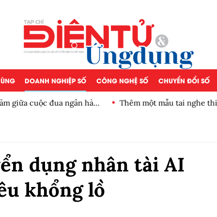
 DÙNG
DOANH NGHIỆP SỐ
CÔNG NGHỆ SỐ
CHUYỂN ĐỔI SỐ
iảm giữa cuộc đua ngân hàng
Thêm một mẫu tai nghe thiế
ển dụng nhân tài AI
iêu khổng lồ