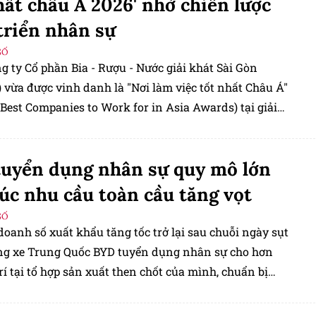
hất châu Á 2026' nhờ chiến lược
triển nhân sự
SỐ
 ty Cổ phần Bia - Rượu - Nước giải khát Sài Gòn
 vừa được vinh danh là "Nơi làm việc tốt nhất Châu Á"
Best Companies to Work for in Asia Awards) tại giải
R Asia Awards 2026.
uyển dụng nhân sự quy mô lớn
lúc nhu cầu toàn cầu tăng vọt
SỐ
doanh số xuất khẩu tăng tốc trở lại sau chuỗi ngày sụt
ng xe Trung Quốc BYD tuyển dụng nhân sự cho hơn
trí tại tổ hợp sản xuất then chốt của mình, chuẩn bị
 đáp ứng đà tăng trưởng ở thị trường quốc tế.