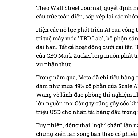
Theo Wall Street Journal, quyết định n
cấu trúc toàn diện, sắp xếp lại các nhó
Hiện các nỗ lực phát triển AI của công
trí tuệ máy móc “TBD Lab”, bộ phận sả
dài hạn. Tất cả hoạt động dưới cái tên
của CEO Mark Zuckerberg muốn phát tri
vụ nhận thức.
Trong năm qua, Meta đã chi tiêu hàng 
đám như mua 49% cổ phần của Scale AI 
Wang về lãnh đạo phòng thí nghiệm Ll
lớn nguồn mở. Công ty cũng gây sốc khi
triệu USD cho nhân tài hàng đầu trong
Tuy nhiên, động thái “nghỉ chân” lần n
chứng kiến làn sóng bán tháo cổ phiếu 