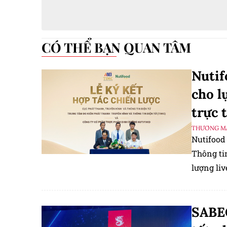
CÓ THỂ BẠN QUAN TÂM
Nutif
cho l
trực 
THƯƠNG MẠ
Nutifood
Thông tin
lượng liv
SABEC