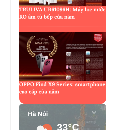
TRULIVA UR61096H: Máy lọc nước
RO âm tủ bếp của năm
OPPO Find X9 Series: smartphone
cao cấp của năm
Hà Nội
33°C