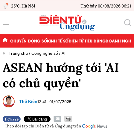
25°C,
Hà Nội
Thứ bảy 08/08/2026 06:21
CHUYỂN ĐỘNG SỐ
KINH TẾ SỐ
ĐIỆN TỬ TIÊU DÙNG
DOANH NGHIỆ
Trang chủ
Công nghệ số
AI
ASEAN hướng tới 'AI
có chủ quyền'
13:41
|
01/07/2025
Thế Kiên
Chia sẻ
Theo dõi tạp chí
Điện tử và Ứng dụng
trên