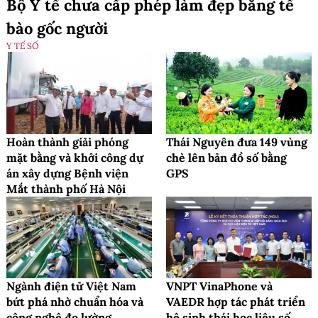
Bộ Y tế chưa cấp phép làm đẹp bằng tế
bào gốc người
Y TẾ SỐ
Hoàn thành giải phóng
Thái Nguyên đưa 149 vùng
mặt bằng và khởi công dự
chè lên bản đồ số bằng
án xây dựng Bệnh viện
GPS
Mắt thành phố Hà Nội
Ngành điện tử Việt Nam
VNPT VinaPhone và
bứt phá nhờ chuẩn hóa và
VAEDR hợp tác phát triển
công nghệ đo lường
hệ sinh thái học liệu số