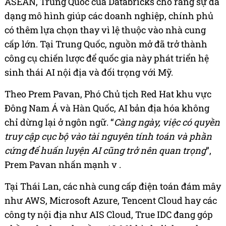
ASEAN, Trung Quốc của Databricks cho rằng sự đa
dạng mô hình giúp các doanh nghiệp, chính phủ
có thêm lựa chọn thay vì lệ thuộc vào nhà cung
cấp lớn. Tại Trung Quốc, nguồn mở đã trở thành
công cụ chiến lược để quốc gia này phát triển hệ
sinh thái AI nội địa và đối trọng với Mỹ.
Theo Prem Pavan, Phó Chủ tịch Red Hat khu vực
Đông Nam Á và Hàn Quốc, AI bản địa hóa không
chỉ dừng lại ở ngôn ngữ. “
Càng ngày, việc có quyền
truy cập cục bộ vào tài nguyên tính toán và phần
cứng để huấn luyện AI cũng trở nên quan trọng
”,
Prem Pavan nhấn mạnh v .
Tại Thái Lan, các nhà cung cấp điện toán đám mây
như AWS, Microsoft Azure, Tencent Cloud hay các
công ty nội địa như AIS Cloud, True IDC đang góp