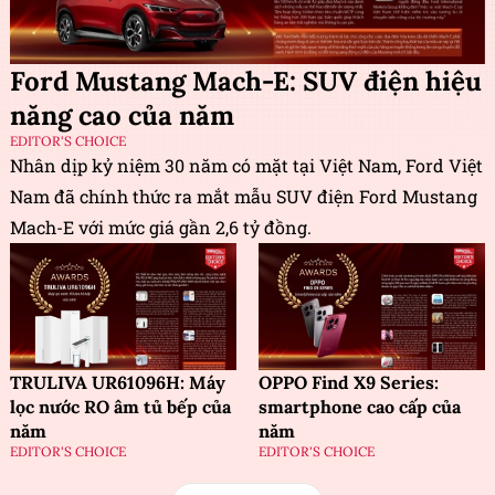
Ford Mustang Mach-E: SUV điện hiệu
năng cao của năm
EDITOR'S CHOICE
Nhân dịp kỷ niệm 30 năm có mặt tại Việt Nam, Ford Việt
Nam đã chính thức ra mắt mẫu SUV điện Ford Mustang
Mach-E với mức giá gần 2,6 tỷ đồng.
TRULIVA UR61096H: Máy
OPPO Find X9 Series:
lọc nước RO âm tủ bếp của
smartphone cao cấp của
năm
năm
EDITOR'S CHOICE
EDITOR'S CHOICE