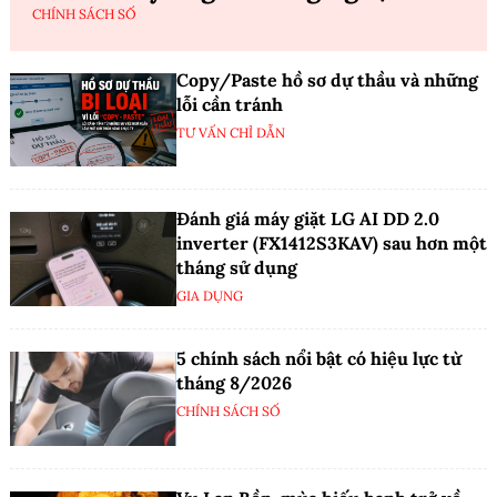
CHÍNH SÁCH SỐ
Copy/Paste hồ sơ dự thầu và những
lỗi cần tránh
TƯ VẤN CHỈ DẪN
Đánh giá máy giặt LG AI DD 2.0
inverter (FX1412S3KAV) sau hơn một
tháng sử dụng
GIA DỤNG
5 chính sách nổi bật có hiệu lực từ
tháng 8/2026
CHÍNH SÁCH SỐ