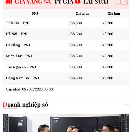
GIÁ VÀNG
TỶ GIÁ
LÃI SUẤT
PNJ
Giá mua
Giá bán
TPHCM - PNJ
138,500
142,200
Hà Nội - PNJ
138,500
142,200
Đà Nẵng - PNJ
138,500
142,200
Miền Tây - PNJ
138,500
142,200
Tây Nguyên - PNJ
138,500
142,200
Đông Nam Bộ - PNJ
138,500
142,200
Cập nhật: 08/08/2026 06:00
Doanh nghiệp số