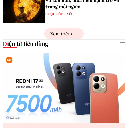
Vu Lan Bồn, mùa hiếu hạnh trở về
trong mỗi người
CUỘC SỐNG SỐ
Xem thêm
Điện tử tiêu dùng