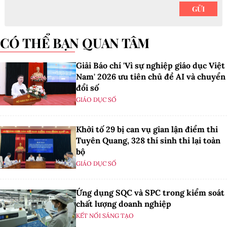
CÓ THỂ BẠN QUAN TÂM
Giải Báo chí 'Vì sự nghiệp giáo dục Việt
Nam' 2026 ưu tiên chủ đề AI và chuyển
đổi số
GIÁO DỤC SỐ
Khởi tố 29 bị can vụ gian lận điểm thi
Tuyên Quang, 328 thí sinh thi lại toàn
bộ
GIÁO DỤC SỐ
Ứng dụng SQC và SPC trong kiểm soát
chất lượng doanh nghiệp
KẾT NỐI SÁNG TẠO