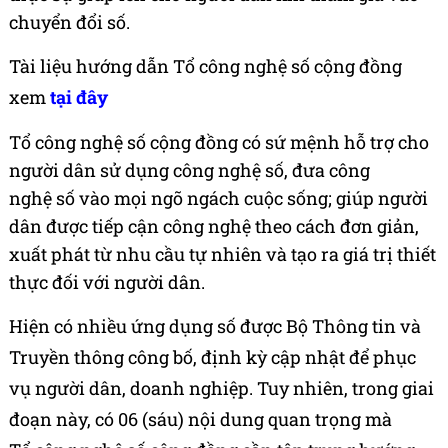
chuyển đổi số.
Tài li
ệ
u
hư
ớ
ng
d
ẫ
n T
ổ
công ngh
ệ
s
ố
c
ộ
ng đ
ồ
ng
xem
tại đây
T
ổ
công ngh
ệ
s
ố
c
ộ
ng đ
ồ
ng có
s
ứ
m
ệ
nh
h
ỗ
tr
ợ
cho
ngư
ờ
i dân s
ử
d
ụ
ng
công ngh
ệ
s
ố
, đưa công
ngh
ệ
s
ố
vào m
ọ
i ngõ ngách cu
ộ
c s
ố
ng; giúp ngư
ờ
i
dân
đư
ợ
c ti
ế
p c
ậ
n công ngh
ệ
theo cách đơn gi
ả
n,
xu
ấ
t phát t
ừ
nhu c
ầ
u t
ự
nhiên và t
ạ
o
ra giá tr
ị
thi
ế
t
th
ự
c đ
ố
i v
ớ
i ngư
ờ
i dân.
Hi
ệ
n có nhi
ề
u
ứ
ng d
ụ
ng
s
ố
đư
ợ
c
B
ộ
Thông tin và
Truy
ề
n thông công b
ố
,
đ
ị
nh k
ỳ
c
ậ
p nh
ậ
t
đ
ể
ph
ụ
c
v
ụ
ngư
ờ
i dân, doanh nghi
ệ
p. Tuy nhiên,
trong giai
đo
ạ
n
này, có 06 (s
áu
)
n
ộ
i dung
quan tr
ọ
ng mà