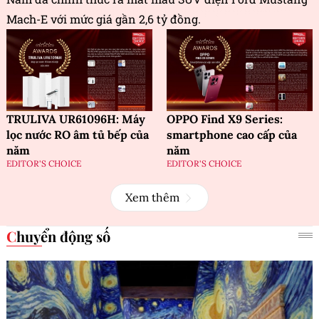
Mach-E với mức giá gần 2,6 tỷ đồng.
TRULIVA UR61096H: Máy
OPPO Find X9 Series:
lọc nước RO âm tủ bếp của
smartphone cao cấp của
năm
năm
EDITOR'S CHOICE
EDITOR'S CHOICE
Xem thêm
Chuyển động số