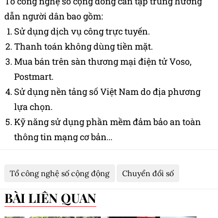
T
ổ
công ngh
ệ
s
ố
c
ộ
ng đ
ồ
ng c
ầ
n t
ậ
p trung
hư
ớ
ng
d
ẫ
n ngư
ờ
i dân bao g
ồ
m:
S
ử
d
ụ
ng d
ị
ch v
ụ
công tr
ự
c tuy
ế
n.
T
hanh toán không dùng ti
ề
n m
ặ
t.
M
ua bán trên sàn thương m
ạ
i đi
ệ
n t
ử
V
oso
,
P
ostmart.
S
ử
d
ụ
ng n
ề
n t
ả
ng s
ố
Vi
ệ
t Nam do đ
ị
a phương
l
ự
a ch
ọ
n.
K
ỹ
năng s
ử
d
ụ
ng ph
ầ
n m
ề
m đ
ả
m b
ả
o an toàn
thông tin m
ạ
ng cơ b
ả
n...
Tổ công nghệ số cộng động
Chuyển đổi số
BÀI LIÊN QUAN