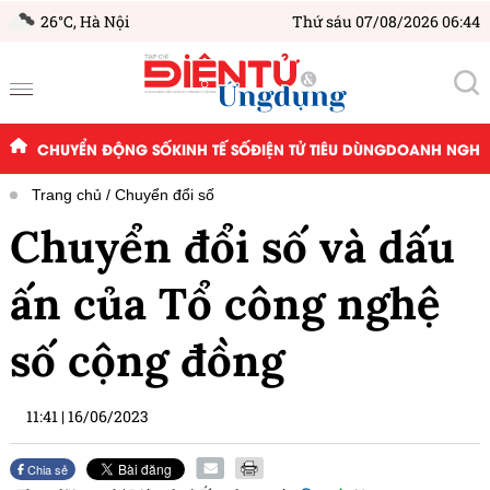
26°C,
Hà Nội
Thứ sáu 07/08/2026 06:44
CHUYỂN ĐỘNG SỐ
KINH TẾ SỐ
ĐIỆN TỬ TIÊU DÙNG
DOANH NGHIỆ
Trang chủ
Chuyển đổi số
Chuyển đổi số và dấu
ấn của Tổ công nghệ
số cộng đồng
11:41
|
16/06/2023
Chia sẻ