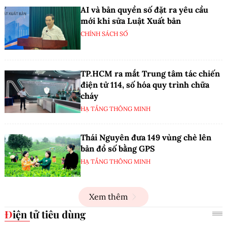
AI và bản quyền số đặt ra yêu cầu
mới khi sửa Luật Xuất bản
CHÍNH SÁCH SỐ
TP.HCM ra mắt Trung tâm tác chiến
điện tử 114, số hóa quy trình chữa
cháy
HẠ TẦNG THÔNG MINH
Thái Nguyên đưa 149 vùng chè lên
bản đồ số bằng GPS
HẠ TẦNG THÔNG MINH
Xem thêm
Điện tử tiêu dùng