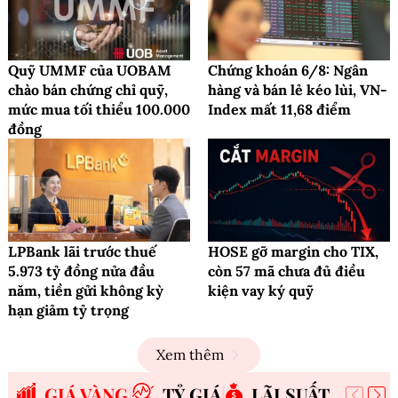
Quỹ UMMF của UOBAM
Chứng khoán 6/8: Ngân
chào bán chứng chỉ quỹ,
hàng và bán lẻ kéo lùi, VN-
mức mua tối thiểu 100.000
Index mất 11,68 điểm
đồng
LPBank lãi trước thuế
HOSE gỡ margin cho TIX,
5.973 tỷ đồng nửa đầu
còn 57 mã chưa đủ điều
năm, tiền gửi không kỳ
kiện vay ký quỹ
hạn giảm tỷ trọng
Xem thêm
GIÁ VÀNG
TỶ GIÁ
LÃI SUẤT