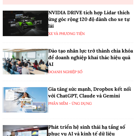
NVIDIA DRIVE tích hợp Lidar thích
ứng góc rộng 120 độ dành cho xe tự
lái
XE VÀ PHƯƠNG TIỆN
Đào tạo nhân lực trở thành chìa khóa
để doanh nghiệp khai thác hiệu quả
AI
DOANH NGHIỆP SỐ
Gia tăng sức mạnh, Dropbox kết nối
với ChatGPT, Claude và Gemini
PHẦN MỀM - ỨNG DỤNG
Phát triển hệ sinh thái hạ tầng số
phục vụ AI và kinh tế dữ liệu