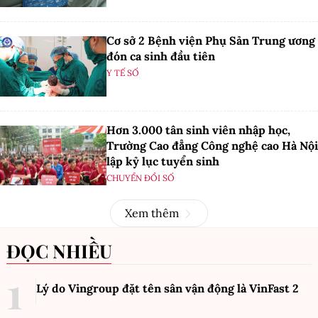
Cơ sở 2 Bệnh viện Phụ Sản Trung ương
đón ca sinh đầu tiên
Y TẾ SỐ
Hơn 3.000 tân sinh viên nhập học,
Trường Cao đẳng Công nghệ cao Hà Nội
lập kỷ lục tuyển sinh
CHUYỂN ĐỔI SỐ
Xem thêm
ĐỌC NHIỀU
Lý do Vingroup đặt tên sân vận động là VinFast
2