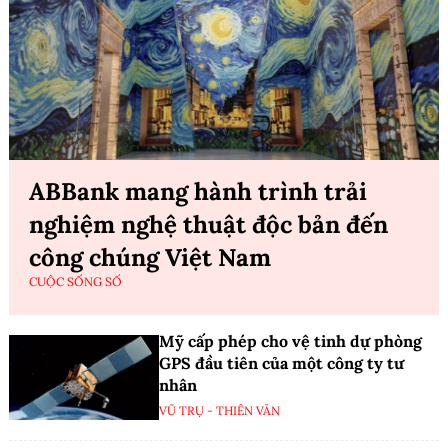
ABBank mang hành trình trải
nghiệm nghệ thuật độc bản đến
công chúng Việt Nam
CUỘC SỐNG SỐ
Mỹ cấp phép cho vệ tinh dự phòng
GPS đầu tiên của một công ty tư
nhân
VŨ TRỤ - THIÊN VĂN