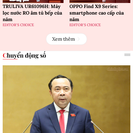
TRULIVA UR61096H: Máy
OPPO Find X9 Series:
lọc nước RO âm tủ bếp của
smartphone cao cấp của
năm
năm
EDITOR'S CHOICE
EDITOR'S CHOICE
Xem thêm
Chuyển động số