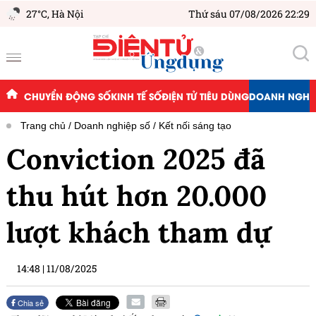
27°C,
Hà Nội
Thứ sáu 07/08/2026 22:29
CHUYỂN ĐỘNG SỐ
KINH TẾ SỐ
ĐIỆN TỬ TIÊU DÙNG
DOANH NGHIỆ
Trang chủ
Doanh nghiệp số
Kết nối sáng tạo
Conviction 2025 đã
thu hút hơn 20.000
lượt khách tham dự
14:48
|
11/08/2025
Chia sẻ