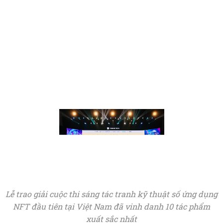
Lễ trao giải cuộc thi sáng tác tranh kỹ thuật số ứng dụng
NFT đầu tiên tại Việt Nam đã vinh danh 10 tác phẩm
xuất sắc nhất