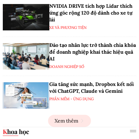
NVIDIA DRIVE tích hợp Lidar thích
ứng góc rộng 120 độ dành cho xe tự
lái
XE VÀ PHƯƠNG TIỆN
Đào tạo nhân lực trở thành chìa khóa
để doanh nghiệp khai thác hiệu quả
AI
DOANH NGHIỆP SỐ
Gia tăng sức mạnh, Dropbox kết nối
với ChatGPT, Claude và Gemini
PHẦN MỀM - ỨNG DỤNG
Xem thêm
Khoa học