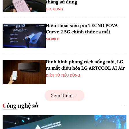
tháng sử dụng
GIA DỤNG
Điện thoại siêu pin TECNO POVA
Curve 2 5G chính thức ra mắt
MOBILE
Định hình phong cách sống mới, LG
ra mắt điều hòa LG ARTCOOL AI Air
ĐIỆN TỬ TIÊU DÙNG
Xem thêm
Công nghệ số