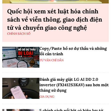
Quốc hội xem xét luật hóa chính
sách về viễn thông, giao dịch điện
tử và chuyển giao công nghệ
CHÍNH SÁCH SỐ
Copy/Paste hồ sơ dự thầu và những
lỗi cần tránh
TƯ VẤN CHỈ DẪN
Đánh giá máy giặt LG AI DD 2.0
inverter (FX1412S3KAV) sau hơn một
tháng sử dụng
GIA DỤNG
5 chính sách nổi bật có hiệu lực từ