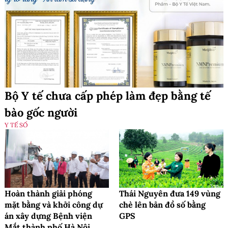
Bộ Y tế chưa cấp phép làm đẹp bằng tế
bào gốc người
Y TẾ SỐ
Hoàn thành giải phóng
Thái Nguyên đưa 149 vùng
mặt bằng và khởi công dự
chè lên bản đồ số bằng
án xây dựng Bệnh viện
GPS
Mắt thành phố Hà Nội