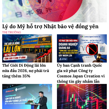
Lý do Mỹ hỗ trợ Nhật bảo vệ đồng yên
THỊ TRƯỜNG
Thế Giới Di Động lãi lớn
Ủy ban Cạnh tranh Quốc
nửa đầu 2026, nợ phải trả
gia xử phạt Công ty
tăng thêm 35%
Cosmos Japan Creation vì
thông tin gây nhầm lẫn