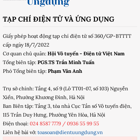
TẠP CHÍ ĐIỆN TỬ VÀ ỨNG DỤNG
Giấy phép hoạt động tạp chí điện tử số 360/GP-BTTTT
cấp ngày 18/7/2022
Cơ quan chủ quản:
Hội Vô tuyến - Điện tử Việt Nam
Tổng biên tập:
PGS.TS Trần Minh Tuấn
Phó Tổng biên tập:
Phạm Văn Anh
Trụ sở chính: Tầng 4, số 9 (Lô TT01-07, số 103) Nguyễn
Xiển, Phường Khương Đình, Hà Nội
Ban Biên tập: Tầng 3, tòa nhà Cục Tần số Vô tuyến điện,
115 Trần Duy Hưng, Phường Yên Hòa, Hà Nội
Điện thoại:
024 8587 7779
/
0936 55 99 55
Liên hệ bài vở:
toasoan@dientuungdung.vn