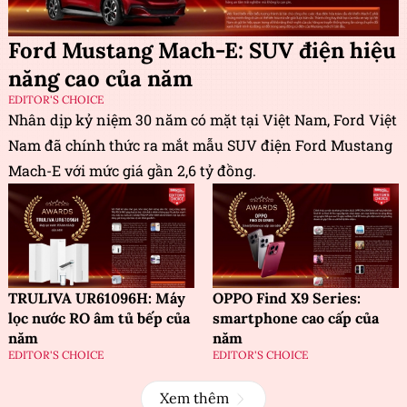
Ford Mustang Mach-E: SUV điện hiệu
năng cao của năm
EDITOR'S CHOICE
Nhân dịp kỷ niệm 30 năm có mặt tại Việt Nam, Ford Việt
Nam đã chính thức ra mắt mẫu SUV điện Ford Mustang
Mach-E với mức giá gần 2,6 tỷ đồng.
TRULIVA UR61096H: Máy
OPPO Find X9 Series:
lọc nước RO âm tủ bếp của
smartphone cao cấp của
năm
năm
EDITOR'S CHOICE
EDITOR'S CHOICE
Xem thêm