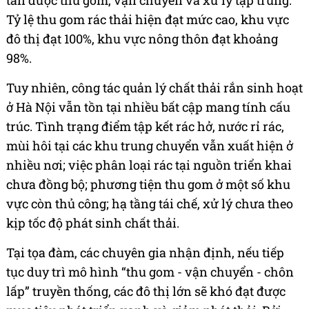
tấn được thu gom, vận chuyển và xử lý tập trung.
Tỷ lệ thu gom rác thải hiện đạt mức cao, khu vực
đô thị đạt 100%, khu vực nông thôn đạt khoảng
98%.
Tuy nhiên, công tác quản lý chất thải rắn sinh hoạt
ở Hà Nội vẫn tồn tại nhiều bất cập mang tính cấu
trúc. Tình trạng điểm tập kết rác hở, nước rỉ rác,
mùi hôi tại các khu trung chuyển vẫn xuất hiện ở
nhiều nơi; việc phân loại rác tại nguồn triển khai
chưa đồng bộ; phương tiện thu gom ở một số khu
vực còn thủ công; hạ tầng tái chế, xử lý chưa theo
kịp tốc độ phát sinh chất thải.
Tại tọa đàm, các chuyên gia nhận định, nếu tiếp
tục duy trì mô hình “thu gom - vận chuyển - chôn
lấp” truyền thống, các đô thị lớn sẽ khó đạt được