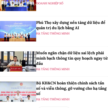
DOANH NGHIỆP SỐ
Phú Thọ xây dựng nền tảng dữ liệu để
quản trị du lịch bằng AI
HẠ TẦNG THÔNG MINH
Muốn ngăn chặn dữ liệu sai lệch phải
minh bạch thông tin quy hoạch ngay từ
đầu
HẠ TẦNG THÔNG MINH
Bộ KH&CN hoàn thiện chính sách tần
số và viễn thông, gỡ vướng cho hạ tầng
số
HẠ TẦNG THÔNG MINH