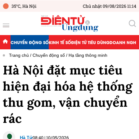
35°C,
Hà Nội
Chủ nhật 09/08/2026 11:14
CHUYỂN ĐỘNG SỐ
KINH TẾ SỐ
ĐIỆN TỬ TIÊU DÙNG
DOANH NGHIỆ
Trang chủ
Chuyển động số
Hạ tầng thông minh
Hà Nội đặt mục tiêu
hiện đại hóa hệ thống
thu gom, vận chuyển
rác
08:40
|
10/05/2026
Hà Tứ