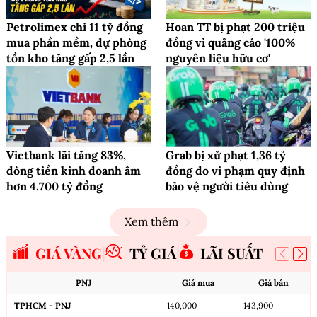
Petrolimex chi 11 tỷ đồng
Hoan TT bị phạt 200 triệu
mua phần mềm, dự phòng
đồng vì quảng cáo '100%
tồn kho tăng gấp 2,5 lần
nguyên liệu hữu cơ'
Vietbank lãi tăng 83%,
Grab bị xử phạt 1,36 tỷ
dòng tiền kinh doanh âm
đồng do vi phạm quy định
hơn 4.700 tỷ đồng
bảo vệ người tiêu dùng
Xem thêm
GIÁ VÀNG
TỶ GIÁ
LÃI SUẤT
PNJ
Giá mua
Giá bán
TPHCM - PNJ
140,000
143,900