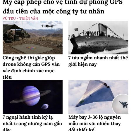
Mỹ cấp phép cho vệ tinh dự phòng GPS
đầu tiên của một công ty tư nhân
VŨ TRỤ - THIÊN VĂN
Công nghệ thị giác giúp
7 tàu ngầm nhanh nhất thế
drone không cần GPS vẫn
giới hiện nay
xác định chính xác mục
tiêu
7 ngoại hành tinh kỳ lạ
Máy bay J-36 lộ nguyên
nhất trong những năm gần
mẫu mới với nhiều thay
đây
đổi thiết kế