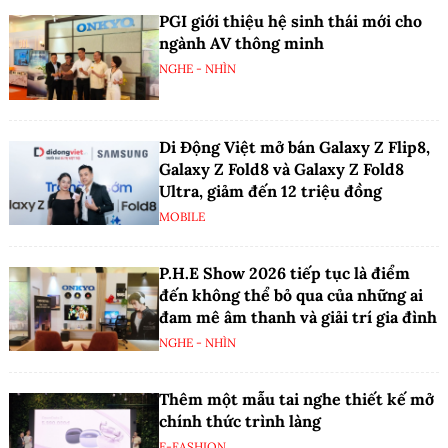
PGI giới thiệu hệ sinh thái mới cho
ngành AV thông minh
NGHE - NHÌN
Di Động Việt mở bán Galaxy Z Flip8,
Galaxy Z Fold8 và Galaxy Z Fold8
Ultra, giảm đến 12 triệu đồng
MOBILE
P.H.E Show 2026 tiếp tục là điểm
đến không thể bỏ qua của những ai
đam mê âm thanh và giải trí gia đình
NGHE - NHÌN
Thêm một mẫu tai nghe thiết kế mở
chính thức trình làng
E-FASHION