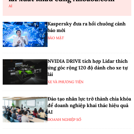
AI
Kaspersky đưa ra hồi chuông cảnh
báo mới
BẢO MẬT
NVIDIA DRIVE tích hợp Lidar thích
ứng góc rộng 120 độ dành cho xe tự
lái
XE VÀ PHƯƠNG TIỆN
Đào tạo nhân lực trở thành chìa khóa
để doanh nghiệp khai thác hiệu quả
AI
DOANH NGHIỆP SỐ