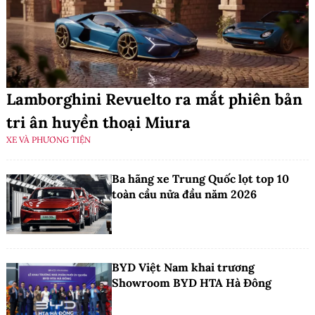
Lamborghini Revuelto ra mắt phiên bản
tri ân huyền thoại Miura
XE VÀ PHƯƠNG TIỆN
Ba hãng xe Trung Quốc lọt top 10
toàn cầu nửa đầu năm 2026
BYD Việt Nam khai trương
Showroom BYD HTA Hà Đông