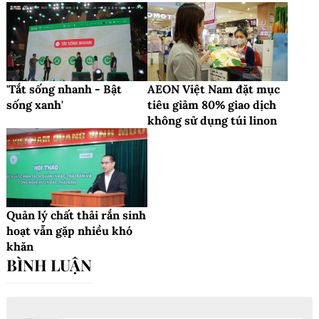
'Tắt sống nhanh - Bật
AEON Việt Nam đặt mục
sống xanh'
tiêu giảm 80% giao dịch
không sử dụng túi linon
Quản lý chất thải rắn sinh
hoạt vẫn gặp nhiều khó
khăn