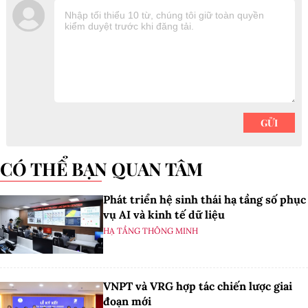
CÓ THỂ BẠN QUAN TÂM
Phát triển hệ sinh thái hạ tầng số phục
vụ AI và kinh tế dữ liệu
HẠ TẦNG THÔNG MINH
VNPT và VRG hợp tác chiến lược giai
đoạn mới