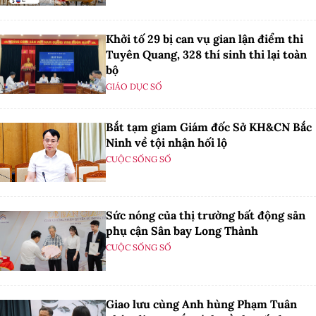
Khởi tố 29 bị can vụ gian lận điểm thi
Tuyên Quang, 328 thí sinh thi lại toàn
bộ
GIÁO DỤC SỐ
Bắt tạm giam Giám đốc Sở KH&CN Bắc
Ninh về tội nhận hối lộ
CUỘC SỐNG SỐ
Sức nóng của thị trường bất động sản
phụ cận Sân bay Long Thành
CUỘC SỐNG SỐ
Giao lưu cùng Anh hùng Phạm Tuân