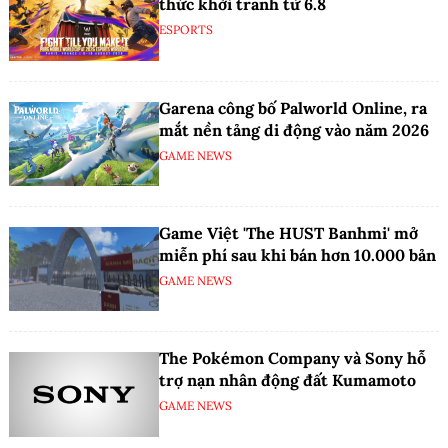
thức khởi tranh từ 6.8
ESPORTS
Garena công bố Palworld Online, ra
mắt nền tảng di động vào năm 2026
GAME NEWS
Game Việt 'The HUST Banhmi' mở
miễn phí sau khi bán hơn 10.000 bản
GAME NEWS
The Pokémon Company và Sony hỗ
trợ nạn nhân động đất Kumamoto
GAME NEWS