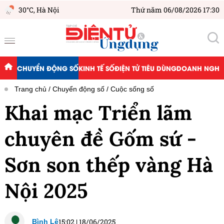
30°C,
Hà Nội
Thứ năm 06/08/2026 17:30
CHUYỂN ĐỘNG SỐ
KINH TẾ SỐ
ĐIỆN TỬ TIÊU DÙNG
DOANH NGHIỆ
Trang chủ
Chuyển động số
Cuộc sống số
Khai mạc Triển lãm
chuyên đề Gốm sứ -
Sơn son thếp vàng Hà
Nội 2025
15:02
|
18/06/2025
Bình Lê