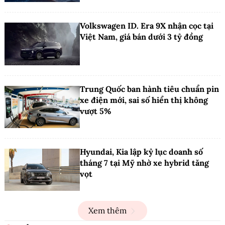
Volkswagen ID. Era 9X nhận cọc tại
Việt Nam, giá bán dưới 3 tỷ đồng
Trung Quốc ban hành tiêu chuẩn pin
xe điện mới, sai số hiển thị không
vượt 5%
Hyundai, Kia lập kỷ lục doanh số
tháng 7 tại Mỹ nhờ xe hybrid tăng
vọt
Xem thêm