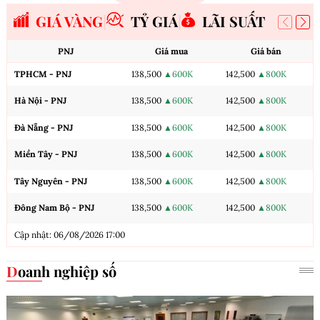
GIÁ VÀNG
TỶ GIÁ
LÃI SUẤT
PNJ
Giá mua
Giá bán
TPHCM - PNJ
138,500
▲600K
142,500
▲800K
Hà Nội - PNJ
138,500
▲600K
142,500
▲800K
Đà Nẵng - PNJ
138,500
▲600K
142,500
▲800K
Miền Tây - PNJ
138,500
▲600K
142,500
▲800K
Tây Nguyên - PNJ
138,500
▲600K
142,500
▲800K
Đông Nam Bộ - PNJ
138,500
▲600K
142,500
▲800K
Cập nhật: 06/08/2026 17:00
Doanh nghiệp số