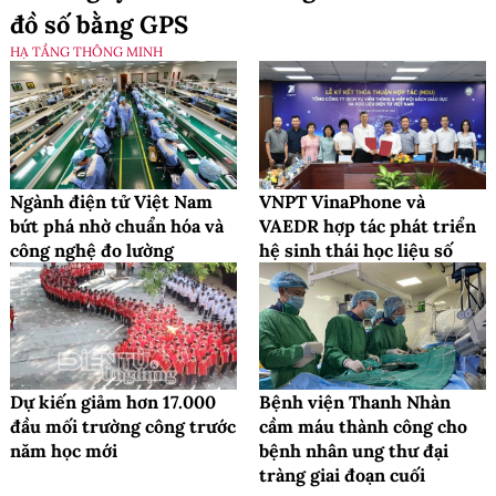
đồ số bằng GPS
HẠ TẦNG THÔNG MINH
Ngành điện tử Việt Nam
VNPT VinaPhone và
bứt phá nhờ chuẩn hóa và
VAEDR hợp tác phát triển
công nghệ đo lường
hệ sinh thái học liệu số
Dự kiến giảm hơn 17.000
Bệnh viện Thanh Nhàn
đầu mối trường công trước
cầm máu thành công cho
năm học mới
bệnh nhân ung thư đại
tràng giai đoạn cuối