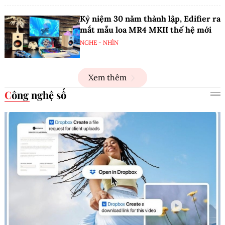
Kỷ niệm 30 năm thành lập, Edifier ra
mắt mẫu loa MR4 MKII thế hệ mới
NGHE - NHÌN
Xem thêm
Công nghệ số