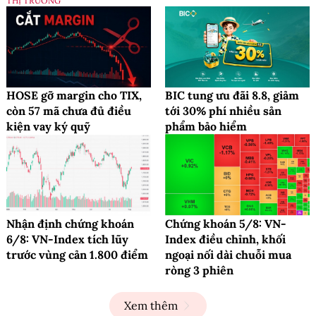
THỊ TRƯỜNG
HOSE gỡ margin cho TIX,
BIC tung ưu đãi 8.8, giảm
còn 57 mã chưa đủ điều
tới 30% phí nhiều sản
kiện vay ký quỹ
phẩm bảo hiểm
Nhận định chứng khoán
Chứng khoán 5/8: VN-
6/8: VN-Index tích lũy
Index điều chỉnh, khối
trước vùng cản 1.800 điểm
ngoại nối dài chuỗi mua
ròng 3 phiên
Xem thêm