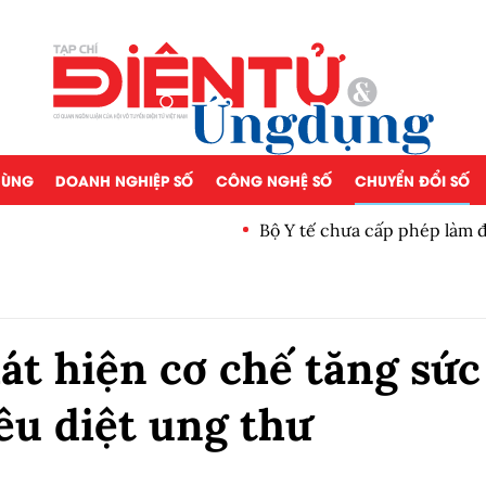
 DÙNG
DOANH NGHIỆP SỐ
CÔNG NGHỆ SỐ
CHUYỂN ĐỔI SỐ
ằng tế bào gốc người
Copy/Paste hồ
t hiện cơ chế tăng sức
êu diệt ung thư