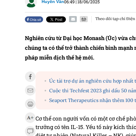
06:49
|
18/06/2025
Huyền Vân
Theo dõi tạp chí Điện
Chia sẻ
Nghiên cứu từ Đại học Monash (Úc) vừa chứ
chúng ta có thể trở thành chiến binh mạnh 
pháp miễn dịch thế hệ mới.
Úc tài trợ dự án nghiên cứu hợp nhất t
Cuộc thi Techfest 2023 ghi dấu 50 nă
Seaport Therapeutics nhận thêm 100 t
Cơ thể con người vốn có một cơ chế phò
trưởng có tên IL-15. Yếu tố này kích thí
diệt tự nhiên (Natural Killer – NK), giú