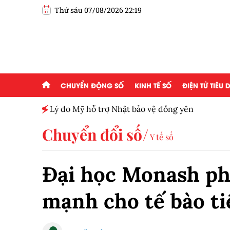
Thứ sáu 07/08/2026 22:19
CHUYỂN ĐỘNG SỐ
KINH TẾ SỐ
ĐIỆN TỬ TIÊU
Bộ Y tế chưa cấp phép làm đẹp b
Chuyển đổi số
Y tế số
Đại học Monash phá
mạnh cho tế bào ti