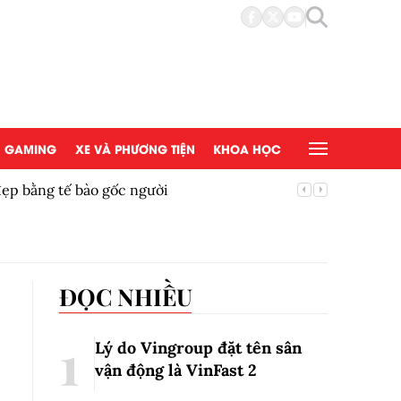
GAMING
XE VÀ PHƯƠNG TIỆN
KHOA HỌC
 sơ dự thầu và những lỗi cần tránh
ĐỌC NHIỀU
Lý do Vingroup đặt tên sân
vận động là VinFast
2