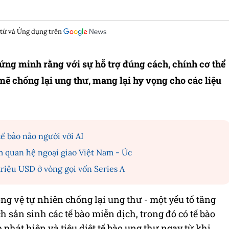
 tử và Ứng dụng trên
ng minh rằng với sự hỗ trợ đúng cách, chính cơ thể
mẽ chống lại ung thư, mang lại hy vọng cho các liệu
ế bào não người với AI
m quan hệ ngoại giao Việt Nam - Úc
riệu USD ở vòng gọi vốn Series A
ng vệ tự nhiên chống lại ung thư - một yếu tố tăng
ch sản sinh các tế bào miễn dịch, trong đó có tế bào
p phát hiện và tiêu diệt tế bào ung thư ngay từ khi