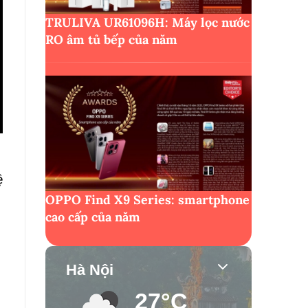
TRULIVA UR61096H: Máy lọc nước
RO âm tủ bếp của năm
ệ
OPPO Find X9 Series: smartphone
cao cấp của năm
Hà Nội
27°C