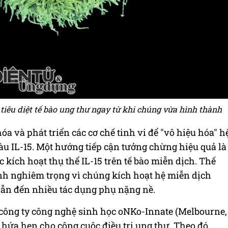
 tiêu diệt tế bào ung thư ngay từ khi chúng vừa hình thành
hóa và phát triển các cơ chế tinh vi để "vô hiệu hóa" h
àu IL-15. Một hướng tiếp cận tưởng chừng hiệu quả là
 kích hoạt thụ thể IL-15 trên tế bào miễn dịch. Thế
ính nghiêm trọng vì chúng kích hoạt hệ miễn dịch
, dẫn đến nhiều tác dụng phụ nặng nề.
công ty công nghệ sinh học oNKo-Innate (Melbourne,
hứa hẹn cho công cuộc điều trị ung thư. Theo đó,