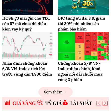
HOSE gỡ margin cho TIX,
BIC tung ưu đãi 8.8, giảm
còn 57 mã chưa đủ điều
tới 30% phí nhiều sản
kiện vay ký quỹ
phẩm bảo hiểm
Nhận định chứng khoán
Chứng khoán 5/8: VN-
6/8: VN-Index tích lũy
Index điều chỉnh, khối
trước vùng cản 1.800 điểm
ngoại nối dài chuỗi mua
ròng 3 phiên
Xem thêm
GIÁ VÀNG
TỶ GIÁ
LÃI SUẤT