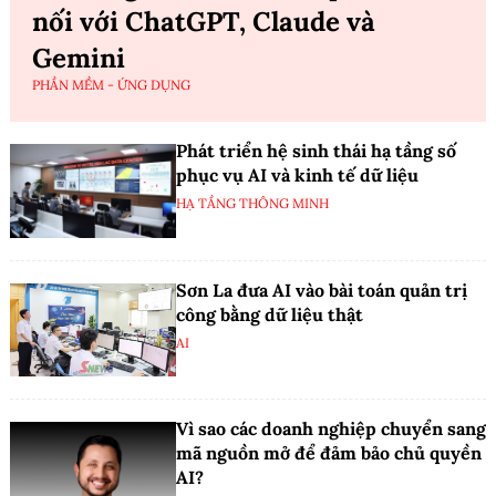
nối với ChatGPT, Claude và
Gemini
PHẦN MỀM - ỨNG DỤNG
Phát triển hệ sinh thái hạ tầng số
phục vụ AI và kinh tế dữ liệu
HẠ TẦNG THÔNG MINH
Sơn La đưa AI vào bài toán quản trị
công bằng dữ liệu thật
AI
Vì sao các doanh nghiệp chuyển sang
mã nguồn mở để đảm bảo chủ quyền
AI?