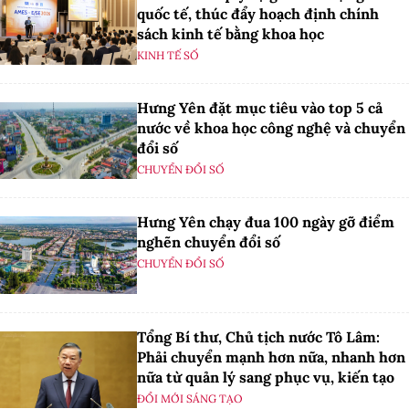
quốc tế, thúc đẩy hoạch định chính
sách kinh tế bằng khoa học
KINH TẾ SỐ
Hưng Yên đặt mục tiêu vào top 5 cả
nước về khoa học công nghệ và chuyển
đổi số
CHUYỂN ĐỔI SỐ
Hưng Yên chạy đua 100 ngày gỡ điểm
nghẽn chuyển đổi số
CHUYỂN ĐỔI SỐ
Tổng Bí thư, Chủ tịch nước Tô Lâm:
Phải chuyển mạnh hơn nữa, nhanh hơn
nữa từ quản lý sang phục vụ, kiến tạo
ĐỔI MỚI SÁNG TẠO