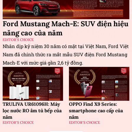
Ford Mustang Mach-E: SUV điện hiệu
năng cao của năm
EDITOR'S CHOICE
Nhân dịp kỷ niệm 30 năm có mặt tại Việt Nam, Ford Việt
Nam đã chính thức ra mắt mẫu SUV điện Ford Mustang
Mach-E với mức giá gần 2,6 tỷ đồng.
TRULIVA UR61096H: Máy
OPPO Find X9 Series:
lọc nước RO âm tủ bếp của
smartphone cao cấp của
năm
năm
EDITOR'S CHOICE
EDITOR'S CHOICE