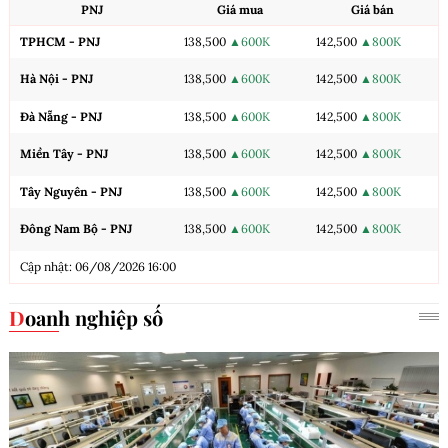
PNJ
Giá mua
Giá bán
TPHCM - PNJ
138,500
▲600K
142,500
▲800K
Hà Nội - PNJ
138,500
▲600K
142,500
▲800K
Đà Nẵng - PNJ
138,500
▲600K
142,500
▲800K
Miền Tây - PNJ
138,500
▲600K
142,500
▲800K
Tây Nguyên - PNJ
138,500
▲600K
142,500
▲800K
Đông Nam Bộ - PNJ
138,500
▲600K
142,500
▲800K
Cập nhật: 06/08/2026 16:00
Doanh nghiệp số