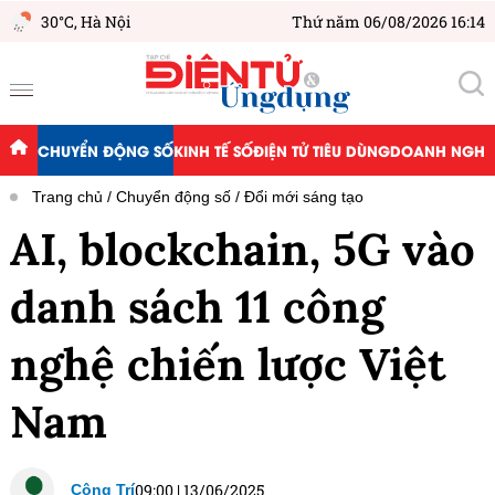
30°C,
Hà Nội
Thứ năm 06/08/2026 16:14
CHUYỂN ĐỘNG SỐ
KINH TẾ SỐ
ĐIỆN TỬ TIÊU DÙNG
DOANH NGHIỆ
Trang chủ
Chuyển động số
Đổi mới sáng tạo
AI, blockchain, 5G vào
danh sách 11 công
nghệ chiến lược Việt
Nam
09:00
|
13/06/2025
Công Trí