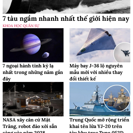
7 tàu ngầm nhanh nhất thế giới hiện nay
KHOA HỌC QUÂN SỰ
7 ngoại hành tinh kỳ lạ
Máy bay J-36 lộ nguyên
nhất trong những năm gần
mẫu mới với nhiều thay
đây
đổi thiết kế
NASA xây căn cứ Mặt
Trung Quốc mở rộng triển
Trăng, robot đào xới sẵn
khai tên lửa YJ-20 trên
sàng vào năm 2028
tàu khu trục Type 052D