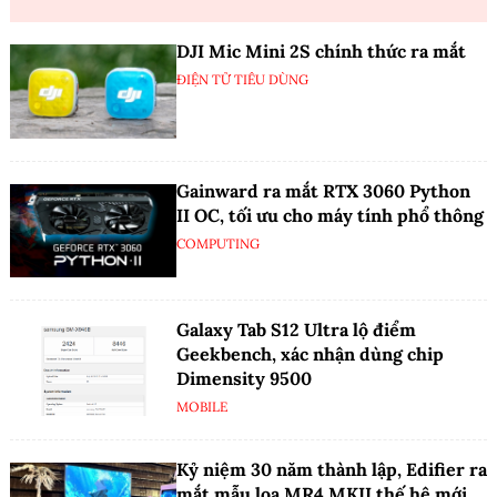
DJI Mic Mini 2S chính thức ra mắt
ĐIỆN TỬ TIÊU DÙNG
Gainward ra mắt RTX 3060 Python
II OC, tối ưu cho máy tính phổ thông
COMPUTING
Galaxy Tab S12 Ultra lộ điểm
Geekbench, xác nhận dùng chip
Dimensity 9500
MOBILE
Kỷ niệm 30 năm thành lập, Edifier ra
mắt mẫu loa MR4 MKII thế hệ mới