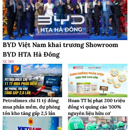
BYD Việt Nam khai trương Showroom
BYD HTA Hà Đông
XE 365
Petrolimex chi 11 tỷ đồng
Hoan TT bị phạt 200 triệu
mua phần mềm, dự phòng
đồng vì quảng cáo '100%
tồn kho tăng gấp 2,5 lần
nguyên liệu hữu cơ'