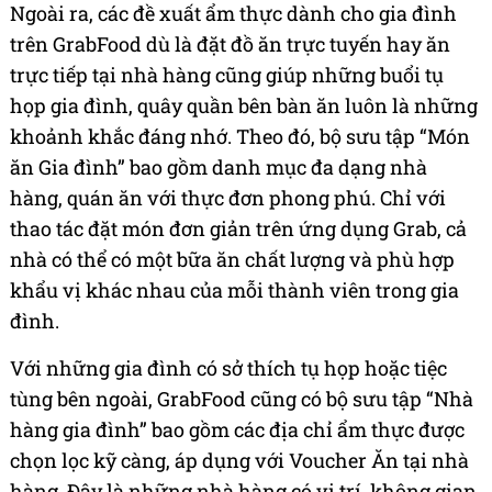
Ngoài ra, các đề xuất ẩm thực dành cho gia đình
trên GrabFood dù là đặt đồ ăn trực tuyến hay ăn
trực tiếp tại nhà hàng cũng giúp những buổi tụ
họp gia đình, quây quần bên bàn ăn luôn là những
khoảnh khắc đáng nhớ. Theo đó, bộ sưu tập “Món
ăn Gia đình” bao gồm danh mục đa dạng nhà
hàng, quán ăn với thực đơn phong phú. Chỉ với
thao tác đặt món đơn giản trên ứng dụng Grab, cả
nhà có thể có một bữa ăn chất lượng và phù hợp
khẩu vị khác nhau của mỗi thành viên trong gia
đình.
Với những gia đình có sở thích tụ họp hoặc tiệc
tùng bên ngoài, GrabFood cũng có bộ sưu tập “Nhà
hàng gia đình” bao gồm các địa chỉ ẩm thực được
chọn lọc kỹ càng, áp dụng với Voucher Ăn tại nhà
hàng. Đây là những nhà hàng có vị trí, không gian,