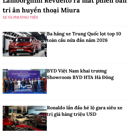
Lamborghini Revuelto ra mắt phiên bản
tri ân huyền thoại Miura
XE VÀ PHƯƠNG TIỆN
Ba hãng xe Trung Quốc lọt top 10
toàn cầu nửa đầu năm 2026
BYD Việt Nam khai trương
Showroom BYD HTA Hà Đông
Ronaldo lần đầu hé lộ gara siêu xe
trị giá hàng triệu USD